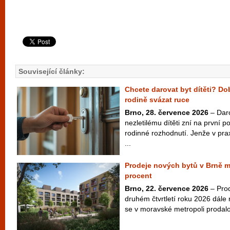
Související články:
Chcete darovat byt dítěti? D
rodině svázat ruce
Brno, 28. července 2026
– Dar
nezletilému dítěti zní na první 
rodinné rozhodnutí. Jenže v pra
...
Prodeje nových bytů v Brně m
procent
Brno, 22. července 2026
– Prod
druhém čtvrtletí roku 2026 dále
se v moravské metropoli prodalo