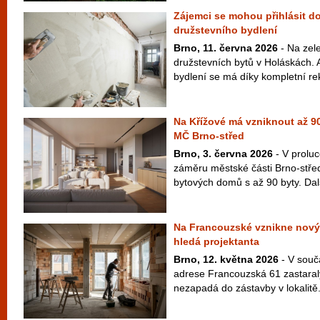
Zájemci se mohou přihlásit do
družstevního bydlení
Brno, 11. června 2026
- Na zel
družstevních bytů v Holáskách. 
bydlení se má díky kompletní rek
Na Křížové má vzniknout až 90
MČ Brno-střed
Brno, 3. června 2026
- V proluc
záměru městské části Brno-střed
bytových domů s až 90 byty. Dal
Na Francouzské vznikne nový
hledá projektanta
Brno, 12. května 2026
- V souč
adrese Francouzská 61 zastaralý
nezapadá do zástavby v lokalitě.