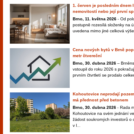
1. červen je posledním dnem l
nemovitostí nebo její první sp
Brno, 11. května 2026
- Od pol
postupně rozesílá složenky na ú
uvedena mimo jiné celková výše 
Cena nových bytů v Brně poprv
metr čtvereční
Brno, 30. dubna 2026
– Brněnsk
vstoupil do roku 2026 s pokračuj
prvním čtvrtletí se prodalo cel
Kohoutovice neprodají pozem
má přednost před betonem
Brno, 30. dubna 2026
- Rada m
Kohoutovice na svém jednání ve
žádost soukromých investorů o
v l...