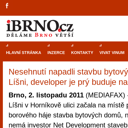
HLAVNÍ STRÁNKA
INZERCE
KONTAKTY
VIVAT VINUM
Nesehnutí napadli stavbu bytov
Průvodce
kasi
Líšni, developer je prý buduje n
Brně: Od rulet
automaty
Brno, 2. listopadu 2011
(MEDIAFAX) -
Brno je měs
Líšni v Horníkově ulici začala na míst
zajímavé p
borového háje stavba bytových domů, n
restaurace, div
nemá investor Net Development stavebn
Mimo jiné je ale také místem, kde si můžet