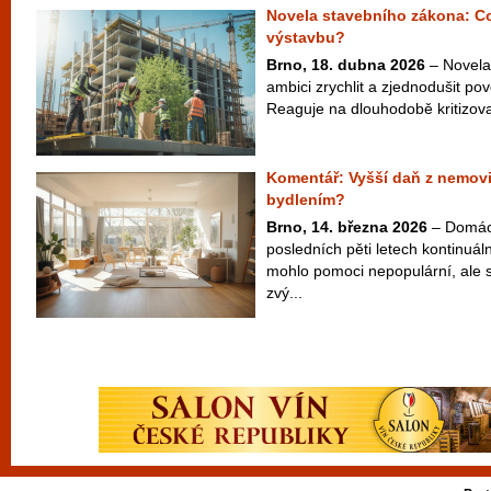
Novela stavebního zákona: C
výstavbu?
Brno, 18. dubna 2026
– Novela
ambici zrychlit a zjednodušit po
Reaguje na dlouhodobě kritizovan
Komentář: Vyšší daň z nemovit
bydlením?
Brno, 14. března 2026
– Domácí
posledních pěti letech kontinuál
mohlo pomoci nepopulární, ale 
zvý...