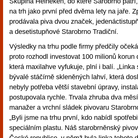
Skupina Heineken, do které Sarobrno patří
na trh jako první před dvěma lety na jaře. 
prodávala piva dvou značek, jedenáctistu
a desetistupňové Starobrno Tradiční.
Výsledky na trhu podle firmy předčily oček
proto rozhodl investovat 100 milionů korun 
která maxilahve vyfukuje, plní i balí. „Linka
bývalé stáčírně skleněných lahví, která dos
nebyly potřeba větší stavební úpravy, instal
postupovala rychle. Trvala zhruba dva měsí
manažer a vrchní sládek pivovaru Starobr
„Byli jsme na trhu první, kdo nabídl spotřeb
speciálním plastu. Náš starobrněnský pivova
České republice, v němž byla linka tohoto d