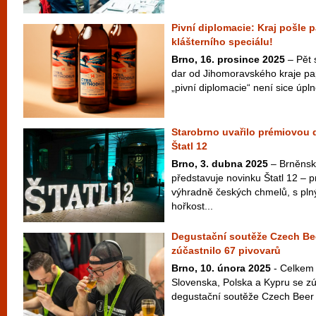
Pivní diplomacie: Kraj pošle p
klášterního speciálu!
Brno, 16. prosince 2025
– Pět s
dar od Jihomoravského kraje pa
„pivní diplomacie“ není sice úpln
Starobrno uvařilo prémiovou 
Štatl 12
Brno, 3. dubna 2025
– Brněnsk
představuje novinku Štatl 12 – 
výhradně českých chmelů, s pl
hořkost...
Degustační soutěže Czech Bee
zúčastnilo 67 pivovarů
Brno, 10. února 2025
- Celkem 
Slovenska, Polska a Kypru se zú
degustační soutěže Czech Beer S