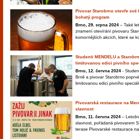
Pivovar Starobrno otevře své
bohatý program
Brno, 29. srpna 2024
– Také let
znamení otevírání pivovaru Star
komornějších akcích, které se ko
Studenti MENDELU a Starobrno
limitovanou edici pivního spe
Brno, 12. června 2024
- Studen
Brně a pivovar Starobrno poprvé v
limitovanou edici pivního speciálu
Pivovarská restaurace na Mend
slavnost
Brno, 11. června 2024
– Letošní
slavnost, pořádaná pivovarem S
terase Pivovarské restaurace n