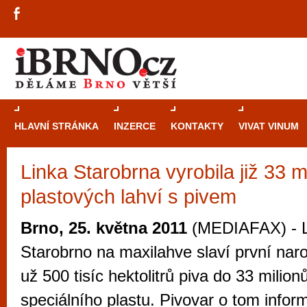
HLAVNÍ STRÁNKA
INZERCE
KONTAKTY
VIVAT VINUM
Linka Starobrna vyrobila již 33 m
Průvodce
kasi
plastových lahví s pivem
Brně: Od rulet
automaty
Brno, 25. května 2011
(MEDIAFAX) - L
Brno je měs
Starobrno na maxilahve slaví první naro
zajímavé p
už 500 tisíc hektolitrů piva do 33 milion
restaurace, div
speciálního plastu. Pivovar o tom infor
Mimo jiné je ale také místem, kde si můžet