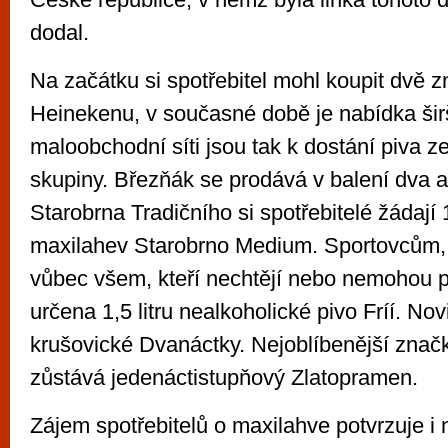
dodal.
Na začátku si spotřebitel mohl koupit dvě zn
Heinekenu, v současné době je nabídka šir
maloobchodní síti jsou tak k dostání piva z
skupiny. Březňák se prodává v balení dva a 1
Starobrna Tradičního si spotřebitelé žádají 
maxilahev Starobrno Medium. Sportovcům,
vůbec všem, kteří nechtějí nebo nemohou pí
určena 1,5 litru nealkoholické pivo Fríí. Novi
krušovické Dvanáctky. Nejoblíbenější znač
zůstává jedenáctistupňový Zlatopramen.
Zájem spotřebitelů o maxilahve potvrzuje i 