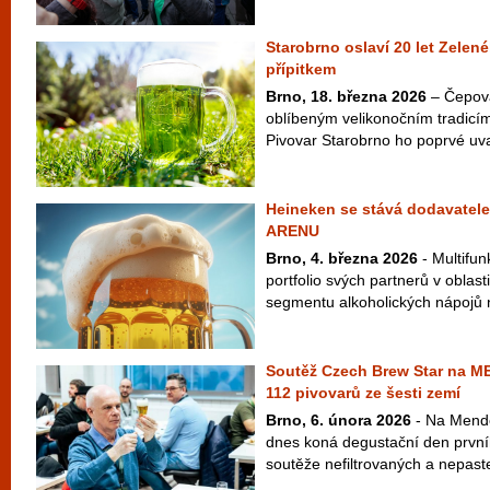
Starobrno oslaví 20 let Zelen
přípitkem
Brno, 18. března 2026
– Čepová
oblíbeným velikonočním tradicím
Pivovar Starobrno ho poprvé uvař
Heineken se stává dodavatele
ARENU
Brno, 4. března 2026
- Multifun
portfolio svých partnerů v oblas
segmentu alkoholických nápojů n
Soutěž Czech Brew Star na M
112 pivovarů ze šesti zemí
Brno, 6. února 2026
- Na Mende
dnes koná degustační den první
soutěže nefiltrovaných a nepast