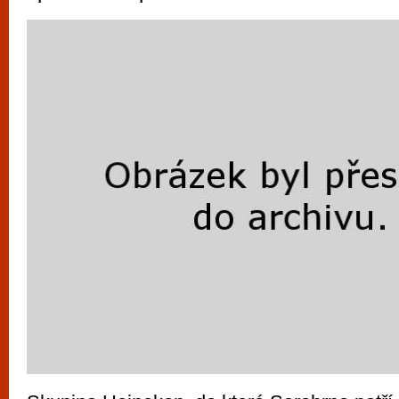
vyzkoušet různé kasinové hry. V neustál
metropoli naleznete širokou nabídku her o
po moderní automaty jak pro pravidelné n
příležitostné hráče. V...