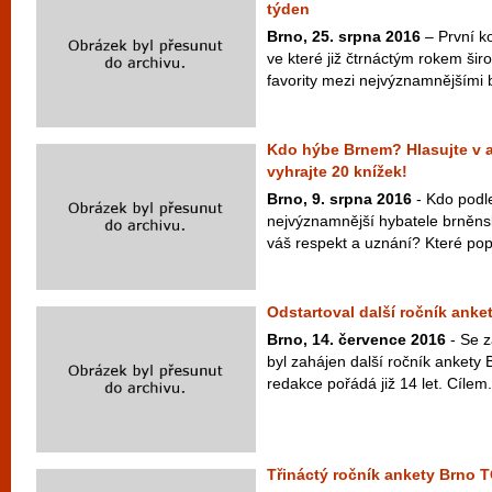
týden
Brno, 25. srpna 2016
– První k
ve které již čtrnáctým rokem širo
favority mezi nejvýznamnějšími 
Kdo hýbe Brnem? Hlasujte v 
vyhrajte 20 knížek!
Brno, 9. srpna 2016
- Kdo podle
nejvýznamnější hybatele brněns
váš respekt a uznání? Které popu
Odstartoval další ročník ank
Brno, 14. července 2016
- Se z
byl zahájen další ročník ankety
redakce pořádá již 14 let. Cílem.
Třináctý ročník ankety Brno T