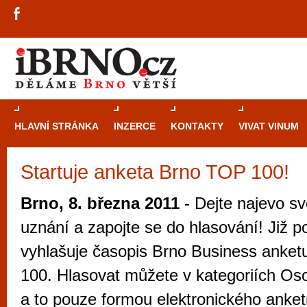
HLAVNÍ STRÁNKA
INZERCE
KONTAKTY
VIVAT VINUM
Startuje anketa Brno TOP 100!
Průvodce
kasi
Brně: Od rulet
Brno, 8. března 2011
- Dejte najevo s
automaty
uznání a zapojte se do hlasování! Již p
Brno je měs
vyhlašuje časopis Brno Business ank
zajímavé p
100. Hlasovat můžete v kategoriích Oso
restaurace, div
a to pouze formou elektronického anket
Mimo jiné je ale také místem, kde si můžet