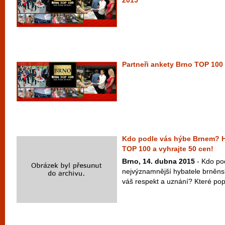
2015
Partneři ankety Brno TOP 100 
Kdo podle vás hýbe Brnem? H
TOP 100 a vyhrajte 50 cen!
Brno, 14. dubna 2015
- Kdo pod
nejvýznamnější hybatele brněns
váš respekt a uznání? Které popu