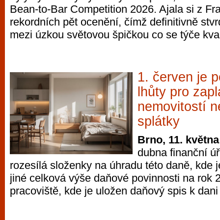
Bean-to-Bar Competition 2026. Ajala si z Fr
vyzkoušet různé kasinové hry. V neustál
rekordních pět ocenění, čímž definitivně stvr
metropoli naleznete širokou nabídku her o
mezi úzkou světovou špičkou co se týče kval
po moderní automaty jak pro pravidelné n
příležitostné hráče. V...
1. červen je
lhůty pro zap
nemovitostí ne
splátky
Brno, 11. května
dubna finanční ú
rozesílá složenky na úhradu této daně, kde
jiné celková výše daňové povinnosti na rok
pracoviště, kde je uložen daňový spis k dani