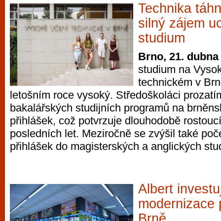
Technika táhn
silný zájem u
studium
Brno, 21. dubna
studium na Vyso
technickém v Brn
letošním roce vysoký. Středoškoláci prozatí
bakalářských studijních programů na brněns
přihlášek, což potvrzuje dlouhodobě rostoucí
posledních let. Meziročně se zvýšil také po
přihlášek do magisterských a anglických stu
Albert investu
modernizace 
Brně