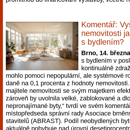
Komentář: Vy
nemovitosti ja
s bydlením?
Brno, 14. březn
s bydlením v posl
kontinuálně zdraž
mohlo pomoci nepopulární, ale systémové r
daně na 0,1 procenta z hodnoty nemovitosti.
majitele nemovitosti se svým majetkem efekt
zároveň by uvolnila velké, zablokované a d
nepronajímané byty,“ tvrdí ve svém komentá
místopředseda správní rady Asociace brněns
stavitelů (ABRAST). Podíl neobydlených by
aktuálně pohybuje nad úrovní desetiprocentn