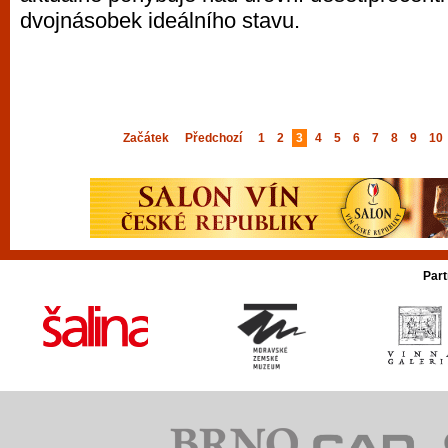
dvojnásobek ideálního stavu.
Začátek
Předchozí
1
2
3
4
5
6
7
8
9
10
Part