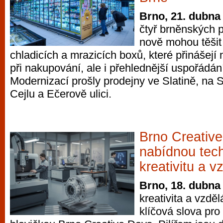
Brno, 21. dubna
čtyř brněnských p
nově mohou těšit
chladicích a mrazicích boxů, které přinášejí 
při nakupování, ale i přehlednější uspořádán
Modernizací prošly prodejny ve Slatině, na 
Cejlu a Ečerově ulici.
Brno Creativ
nabídnou tech
kreativitu a v
Brno, 18. dubna
kreativita a vzděl
klíčová slova pr