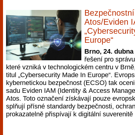
Bezpečnostní
Atos/Eviden IA
„Cybersecurit
Europe“
Brno, 24. dubna
řešení pro správu 
které vzniká v technologickém centru v Brně,
titul „Cybersecurity Made In Europe“. Evrop
kybernetickou bezpečnost (ECSO) tak oceni
sadu Eviden IAM (Identity & Access Manage
Atos. Toto označení získávají pouze evropsk
splňují přísné standardy bezpečnosti, ochr
prokazatelně přispívají k digitální suverenitě