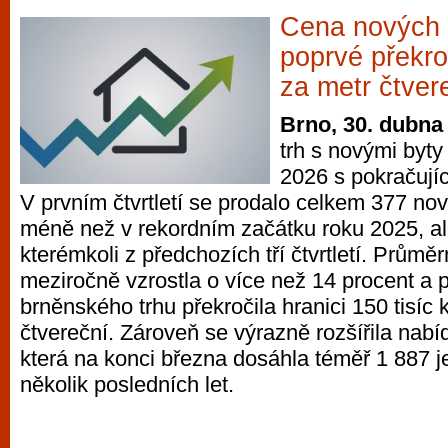
Cena nových 
poprvé překroč
za metr čtver
Brno, 30. dubna
trh s novými byty
2026 s pokračujíc
V prvním čtvrtletí se prodalo celkem 377 no
méně než v rekordním začátku roku 2025, al
kterémkoli z předchozích tří čtvrtletí. Prům
meziročně vzrostla o více než 14 procent a po
brněnského trhu překročila hranici 150 tisíc 
čtvereční. Zároveň se výrazně rozšířila nabí
která na konci března dosáhla téměř 1 887 j
několik posledních let.