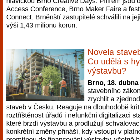
hlavičkou Brno Creative Days. Pilířem jso
Access Conference, Brno Maker Faire a fe
Connect. Brněnští zastupitelé schválili na je
výši 1,43 milionu korun.
Novela stave
Co udělá s h
výstavbu?
Brno, 18. dubna
stavebního záko
zrychlit a zjedno
staveb v Česku. Reaguje na dlouhodobě krit
roztříštěnost úřadů i nefunkční digitalizaci s
které brzdí výstavbu a prodlužují schvalovac
konkrétní změny přináší, kdy vstoupí v platno
promítnou do financování výstavby, včetně 