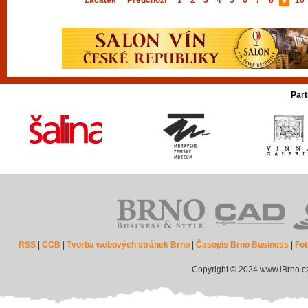
Začátek
Předchozí
1
2
3
4
5
6
7
8
9
10
Part
RSS
|
CCB
|
Tvorba webových stránek Brno
|
Časopis Brno Business
|
Fot
Copyright © 2024 www.iBrno.c