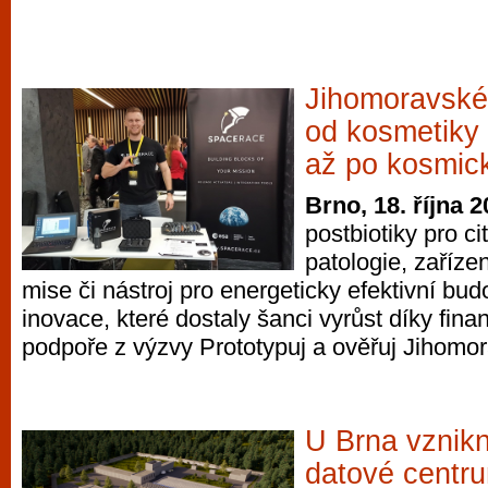
Jihomoravské
od kosmetiky 
až po kosmick
Brno, 18. října 
postbiotiky pro cit
patologie, zaříze
mise či nástroj pro energeticky efektivní budo
inovace, které dostaly šanci vyrůst díky fina
podpoře z výzvy Prototypuj a ověřuj Jihomor
U Brna vznikn
datové centr