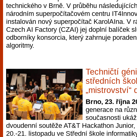
technického v Brně. V průběhu následujících 
vyzkoušet různé kasinové hry. V neustál
národním superpočítačovém centru IT4Innov
metropoli naleznete širokou nabídku her o
instalován nový superpočítač KarolAIna. V r
po moderní automaty jak pro pravidelné n
Czech AI Factory (CZAI) jej doplní balíček 
příležitostné hráče. V...
odborníky konsorcia, který zahrnuje poraden
algoritmy.
Techničtí gén
středních ško
„mistrovství“
Brno, 23. října 
generace na růz
současnosti ukáž
dvoudenní soutěže AT&T Hackathon Junior, 
20.-21. listopadu ve Střední škole informatiky