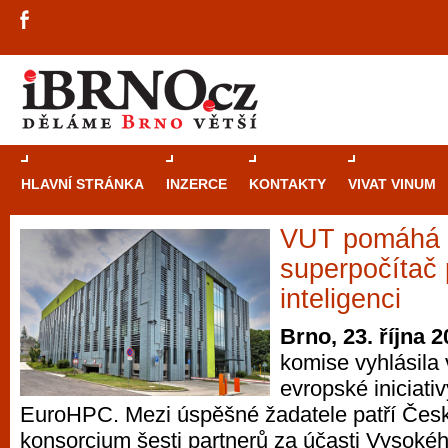
HLAVNÍ STRÁNKA
INZERCE
KONTAKTY
VIVAT VINUM
VUT pomáhá 
Průvodce
kasi
superpočítač
Brně: Od rulet
inteligenci
automaty
Brno, 23. října 
komise vyhlásila
Brno je měs
evropské iniciati
zajímavé p
EuroHPC. Mezi úspěšné žadatele patří Česká
restaurace, div
konsorcium šesti partnerů za účasti Vysoké
Mimo jiné je ale také místem, kde si můžet