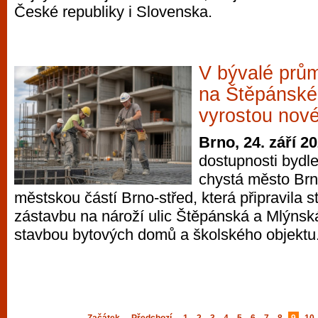
České republiky i Slovenska.
V bývalé prů
na Štěpánské
vyrostou nové
Brno, 24. září 2
dostupnosti bydle
chystá město Brn
městskou částí Brno-střed, která připravila s
zástavbu na nároží ulic Štěpánská a Mlýnská
stavbou bytových domů a školského objektu