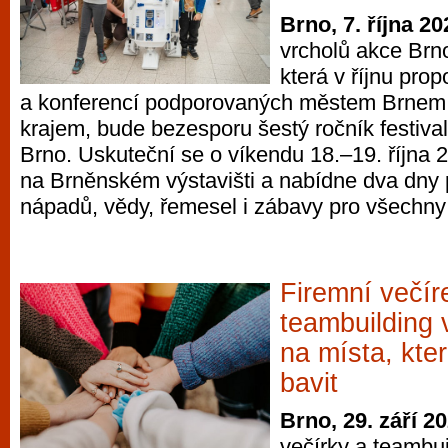
Brno, 7. října 20
vrcholů akce Brn
která v říjnu prop
a konferencí podporovaných městem Brnem
krajem, bude bezesporu šestý ročník festiva
Brno. Uskuteční se o víkendu 18.–19. října 
na Brněnském výstavišti a nabídne dva dny 
nápadů, vědy, řemesel i zábavy pro všechny
Firemní večír
teambuilding 
na místa, kte
bavit
Brno, 29. září 2
večírky a teambu