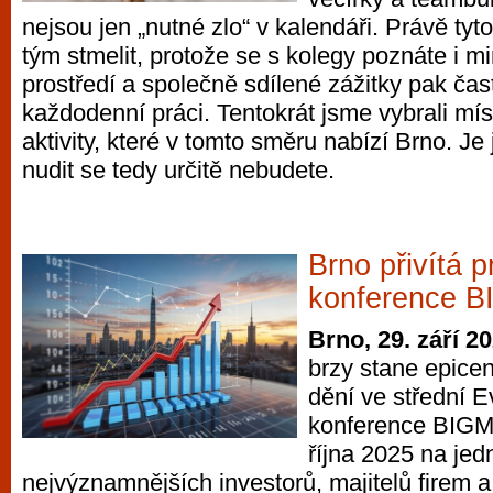
nejsou jen „nutné zlo“ v kalendáři. Právě ty
tým stmelit, protože se s kolegy poznáte i 
prostředí a společně sdílené zážitky pak ča
každodenní práci. Tentokrát jsme vybrali mís
aktivity, které v tomto směru nabízí Brno. Je 
nudit se tedy určitě nebudete.
Brno přivítá p
konference 
Brno, 29. září 2
brzy stane epicen
dění ve střední E
konference BIGM
října 2025 na je
nejvýznamnějších investorů, majitelů firem 