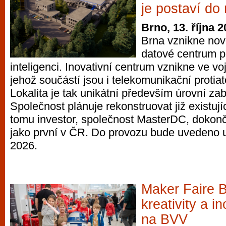
je postaví do
Brno, 13. října 
Brna vznikne nov
datové centrum 
inteligenci. Inovativní centrum vznikne ve v
jehož součástí jsou i telekomunikační protia
Lokalita je tak unikátní především úrovní za
Společnost plánuje rekonstruovat již existují
tomu investor, společnost MasterDC, dokonč
jako první v ČR. Do provozu bude uvedeno 
2026.
Maker Faire 
kreativity a i
na BVV