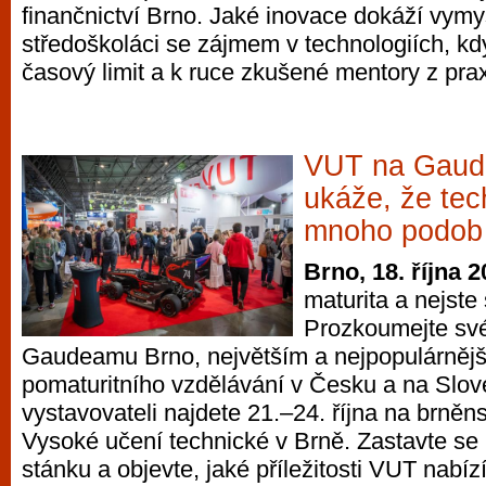
finančnictví Brno. Jaké inovace dokáží vymy
středoškoláci se zájmem v technologiích, kd
časový limit a k ruce zkušené mentory z pra
VUT na Gaud
ukáže, že te
mnoho podob
Brno, 18. října 
maturita a nejste 
Prozkoumejte sv
Gaudeamu Brno, největším a nejpopulárnějš
pomaturitního vzdělávání v Česku a na Slov
vystavovateli najdete 21.–24. října na brněn
Vysoké učení technické v Brně. Zastavte se 
stánku a objevte, jaké příležitosti VUT nabízí