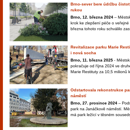
Brno-sever bere údržbu čistot
rukou
Brno, 12. března 2024
– Městsk
krok ke zlepšení péče o veřejné
března tohoto roku schválilo zast
Revitalizace parku Marie Rest
i nová socha
Brno, 11. března 2025
- Městsk
pokračuje od října 2024 ve druhé
Marie Restituty za 10,5 milionů k
Odstartovala rekonstrukce p
náměstí
Brno, 27. prosince 2024
– Pods
park na Janáčkově náměstí. Měst
má park ležící v těsném sousedst