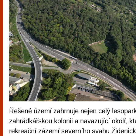
Řešené území zahrnuje nejen celý lesopark, 
zahrádkářskou kolonii a navazující okolí, kt
rekreační zázemí severního svahu Židenic