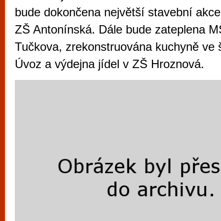
vyzkoušet různé kasinové hry. V neustál
bude dokončena největší stavební akc
metropoli naleznete širokou nabídku her o
ZŠ Antonínská. Dále bude zateplena 
po moderní automaty jak pro pravidelné n
Tučkova, zrekonstruována kuchyně ve šk
příležitostné hráče. V...
Úvoz a výdejna jídel v ZŠ Hroznová.