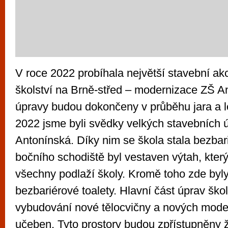
V roce 2022 probíhala největší stavební akc
školství na Brně-střed – modernizace ZŠ A
úpravy budou dokončeny v průběhu jara a l
2022 jsme byli svědky velkých stavebních 
Antonínská. Díky nim se škola stala bezbar
bočního schodiště byl vestaven výtah, který
všechny podlaží školy. Kromě toho zde by
bezbariérové toalety. Hlavní část úprav ško
vybudování nové tělocvičny a nových mode
učeben. Tyto prostory budou zpřístupněny 