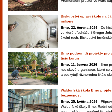
Promenádní prostor ve tvaru kapk
Biskupství opraví školu na Já
miliony
Brno, 22. června 2026
- Do his
ve které přednášel i Gregor Joh
školní ruch. Biskupství brněnské 
Brno podpoří tři projekty pro
tisíc korun
Brno, 11. června 2026
- Brno po
neziskové organizace, které se 
a poskytují různorodou škálu slu
Waldorfská škola Brno projde o
bezpečnost
Brno, 25. května 2026
- Připrav
Waldorfské školy Brno. Radní ods
na statické zabezpečení školních 