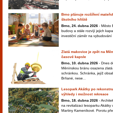
Brno plánuje rozšíření mateřs
školního hřiště
Brno, 24. dubna 2026
- Město B
budovy a stále rozvíjí jejich kapa
investiční záměr na vybudování 
Zlatá makovice je zpět na Mě
časové kapsle
Brno, 10. dubna 2026
- Dnes d
Měnínskou bránu osazena zlatá
schránkou. Schránka, jejíž obsah
Brňané, nese...
Lesopark Akátky po rekonstru
výhledy i možnost rekreace
Brno, 18. dubna 2026
- Archite
na revitalizaci lesoparku Akátk
Martiny Kameníkové. Porotu přes