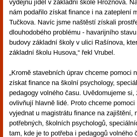
výdejnu jídel v základní škole Hroznová. Na
nám podařilo získat finance i na zateplení 
Tučkova. Navíc jsme naštěstí získali prostř
dlouhodobého problému - havarijního stavu
budovy základní školy v ulici Rašínova, kter
základní školu Husova,“ řekl Vrubel.
„Kromě stavebních úprav chceme pomoci 
získat finance na školní psychology, speci
pedagogy volného času. Uvědomujeme si, že
ovlivňují hlavně lidé. Proto chceme pomoc
vyjednat u magistrátu finance na zajištění, 
potřebných, školních psychologů, speciáln
tam, kde je to potřeba i pedagogů volného č