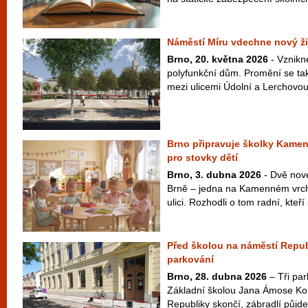
Náměstí Míru vdechne nový ži
Brno, 20. května 2026
- Vznikn
polyfunkční dům. Promění se tak
mezi ulicemi Údolní a Lerchovou
Brno připravuje školky Kamen
pro stovky dětí
Brno, 3. dubna 2026
- Dvě nové
Brně – jedna na Kamenném vrch
ulici. Rozhodli o tom radní, kteří 
Před školou na náměstí Republ
parkování
Brno, 28. dubna 2026
– Tři par
Základní školou Jana Ámose K
Republiky skončí, zábradlí půjde