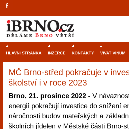
HLAVNÍ STRÁNKA
INZERCE
KONTAKTY
VIVAT VINUM
MČ Brno-střed pokračuje v inves
Průvodce
kasi
školství i v roce 2023
Brně: Od rulet
automaty
Brno, 21. prosince 2022
- V návaznost
Brno je měs
energií pokračují investice do snížení e
zajímavé p
náročnosti budov mateřských a základn
restaurace, div
školních jídelen v Městské části Brno-s
Mimo jiné je ale také místem, kde si můžet