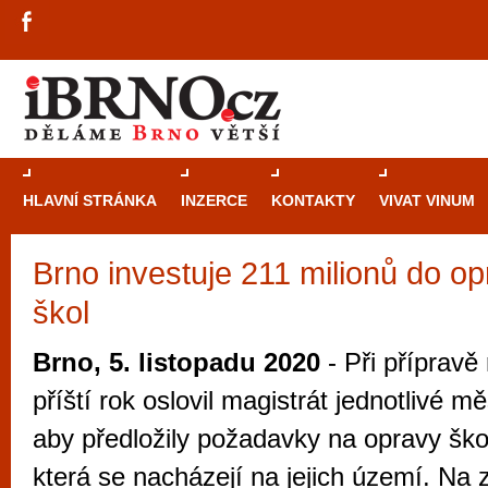
HLAVNÍ STRÁNKA
INZERCE
KONTAKTY
VIVAT VINUM
Brno investuje 211 milionů do o
Průvodce
kasi
škol
Brně: Od rulet
automaty
Brno, 5. listopadu 2020
- Při přípravě
Brno je měs
příští rok oslovil magistrát jednotlivé mě
zajímavé p
aby předložily požadavky na opravy ško
restaurace, div
která se nacházejí na jejich území. Na 
Mimo jiné je ale také místem, kde si můžet