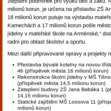
zlepšení podmínek pro výuku dětí a žáků. N
milionů korun, je určena na přístavbu ZŠ A
18 milionů korun putuje na výstavbu mateřs
Kamechách a 17 milionů korun pošle město
jídelny v mateřské škole na Arménské,“ dod
radní pro oblast školství a sportu.
Mezi další připravované opravy a projekty na
Přestavba bývalé kotelny na novou tří
46 (příspěvek města 16 milionů korun)
Rekonstrukce školní jídelny v MŠ Tišn
(příspěvek města 14,5 milionu korun)
Zateplení budovy ZŠ Jana Babáka 1 (p
14,15 milionu korun)
Statické zajištění MŠ Loosova 11 (pří
milionů korun)