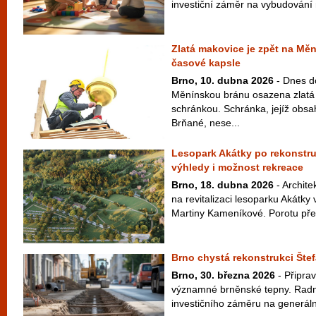
investiční záměr na vybudování 
Zlatá makovice je zpět na Mě
časové kapsle
Brno, 10. dubna 2026
- Dnes d
Měnínskou bránu osazena zlatá
schránkou. Schránka, jejíž obsah
Brňané, nese...
Lesopark Akátky po rekonstru
výhledy i možnost rekreace
Brno, 18. dubna 2026
- Archite
na revitalizaci lesoparku Akátk
Martiny Kameníkové. Porotu přes
Brno chystá rekonstrukci Štef
Brno, 30. března 2026
- Připrav
významné brněnské tepny. Radní 
investičního záměru na generáln