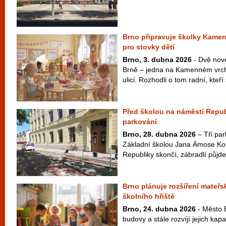
Brno připravuje školky Kamen
pro stovky dětí
Brno, 3. dubna 2026
- Dvě nové
Brně – jedna na Kamenném vrch
ulici. Rozhodli o tom radní, kteří 
Před školou na náměstí Republ
parkování
Brno, 28. dubna 2026
– Tři par
Základní školou Jana Ámose K
Republiky skončí, zábradlí půjde
Brno plánuje rozšíření mateřs
školního hřiště
Brno, 24. dubna 2026
- Město B
budovy a stále rozvíjí jejich kapa