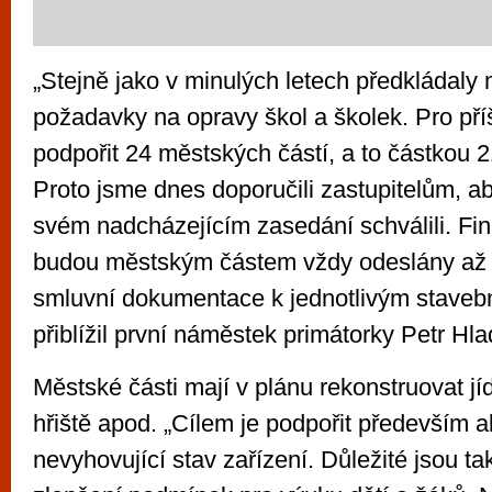
„Stejně jako v minulých letech předkládaly 
požadavky na opravy škol a školek. Pro pří
podpořit 24 městských částí, a to částkou 2
Proto jsme dnes doporučili zastupitelům, a
svém nadcházejícím zasedání schválili. Fin
budou městským částem vždy odeslány až 
smluvní dokumentace k jednotlivým staveb
přiblížil první náměstek primátorky Petr Hla
Městské části mají v plánu rekonstruovat jí
hřiště apod. „Cílem je podpořit především a
nevyhovující stav zařízení. Důležité jsou ta