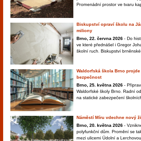
Promenádní prostor ve tvaru kapk
Biskupství opraví školu na Já
miliony
Brno, 22. června 2026
- Do his
ve které přednášel i Gregor Joh
školní ruch. Biskupství brněnské 
Waldorfská škola Brno projde o
bezpečnost
Brno, 25. května 2026
- Připrav
Waldorfské školy Brno. Radní ods
na statické zabezpečení školních 
Náměstí Míru vdechne nový ži
Brno, 20. května 2026
- Vznikn
polyfunkční dům. Promění se tak
mezi ulicemi Údolní a Lerchovou