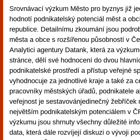
Srovnávací výzkum Město pro byznys již 
hodnotí podnikatelský potenciál měst a obc
republice. Detailnímu zkoumání jsou podr
města a obce s rozšířenou působností v Če
Analytici agentury Datank, která za výzkum
stránce, dělí své hodnocení do dvou hlavníc
podnikatelské prostředí a přístup veřejné s
vyhodnocuje za jednotlivé kraje a také za c
pracovníky městských úřadů, podnikatele al
veřejnost je sestavovánjedinečný žebříček 
největším podnikatelským potenciálem v Č
výzkumu jsou shrnuty všechny důležité info
data, která dále rozvíjejí diskuzi o vývoji p