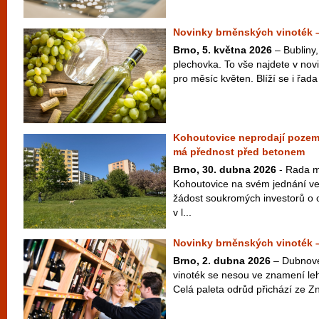
Novinky brněnských vinoték 
Brno, 5. května 2026
– Bubliny,
plechovka. To vše najdete v nov
pro měsíc květen. Blíží se i řada
Kohoutovice neprodají pozem
má přednost před betonem
Brno, 30. dubna 2026
- Rada m
Kohoutovice na svém jednání ve
žádost soukromých investorů o
v l...
Novinky brněnských vinoték 
Brno, 2. dubna 2026
– Dubnové
vinoték se nesou ve znamení leh
Celá paleta odrůd přichází ze Zn