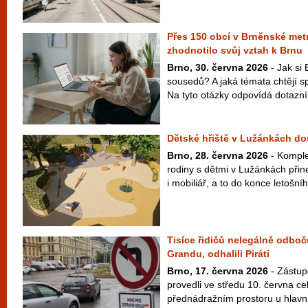
Přes 150 obcí v Brněnské metr
zhodnotilo svůj vztah k Brnu
Brno, 30. června 2026
- Jak si 
sousedů? A jaká témata chtějí s
Na tyto otázky odpovídá dotazní
Dětské hřiště v Lužánkách d
Brno, 28. června 2026
- Komple
rodiny s dětmi v Lužánkách přin
i mobiliář, a to do konce letošní
Tisíce řidičů nelegálně odboč
Grandu, odhalili Piráti
Brno, 17. června 2026
- Zástupc
provedli ve středu 10. června ce
přednádražním prostoru u hlavní