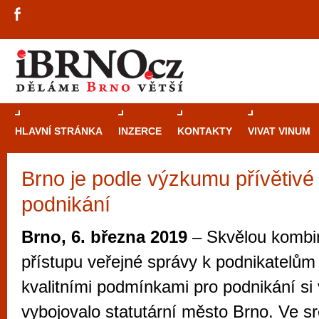
HLAVNÍ STRÁNKA
INZERCE
KONTAKTY
VIVAT VINUM
Brno je podle výzkumu přívětivé
Průvodce
kasi
podnikání
Brně: Od rulet
automaty
Brno, 6. března 2019
– Skvělou kombin
Brno je měs
přístupu veřejné správy k podnikatelům
zajímavé p
kvalitními podmínkami pro podnikání si 
restaurace, div
vybojovalo statutární město Brno. Ve 
Mimo jiné je ale také místem, kde si můžet