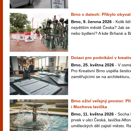
Brno v datech: Přibylo obyvate
Brno, 9. června 2026
- Kolik li
největším městě Česka? Jak se 
nebo bydlení? A kde Brňané a Br
Dotaci pro podnikání v kreativ
Brno, 25. května 2026
- V osmé
Pro Kreativní Brno uspěla šestic
zaměřujícími se na architekturu, 
Brno oživí veřejný prostor: P
i Muchova lavička
Brno, 11. května 2026
- Socha 
prvek v ulici Česká, lavička Alf
uměleckých děl zajistí město. Ra