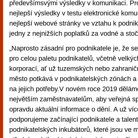
předevšímsvými výsledky v komunikaci. Pro
nejlepší výsledky v testu elektronické kom
nejlepší webové stránky ve vztahu k podni
jedny z nejnižších poplatků za vodné a sto
„Naprosto zásadní pro podnikatele je, že s
pro celou paletu podnikatelů, včetně velký
korporací, ať už tuzemských nebo zahranič
město potkává v podnikatelských zónách a 
na jejich potřeby.V novém roce 2019 dělám
největším zaměstnavatelům, aby veřejná s
opravdu aktuální informace o dění. A už víc
podporujeme začínající podnikatele a talenty
podnikatelských inkubátorů, které jsou ve 