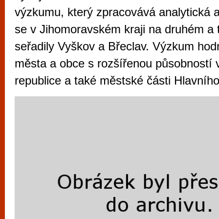
vyzkoušet různé kasinové hry. V neustál
výzkumu, který zpracovává analytická 
metropoli naleznete širokou nabídku her o
se v Jihomoravském kraji na druhém a 
po moderní automaty jak pro pravidelné n
seřadily Vyškov a Břeclav. Výzkum hod
příležitostné hráče. V...
města a obce s rozšířenou působností 
republice a také městské části Hlavníh