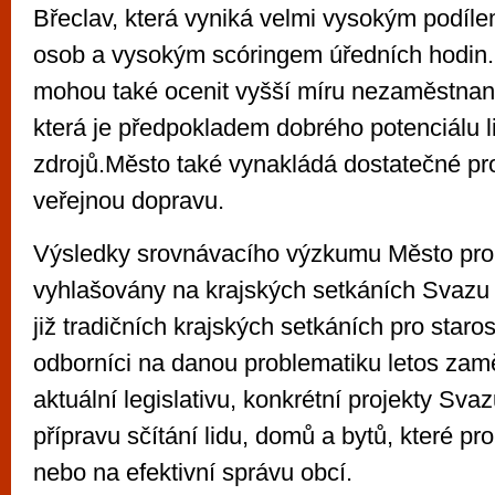
Břeclav, která vyniká velmi vysokým podíl
osob a vysokým scóringem úředních hodin.
mohou také ocenit vyšší míru nezaměstnan
která je předpokladem dobrého potenciálu 
zdrojů.Město také vynakládá dostatečné pr
veřejnou dopravu.
Výsledky srovnávacího výzkumu Město pro
vyhlašovány na krajských setkáních Svazu
již tradičních krajských setkáních pro staro
odborníci na danou problematiku letos zamě
aktuální legislativu, konkrétní projekty Sva
přípravu sčítání lidu, domů a bytů, které p
nebo na efektivní správu obcí.