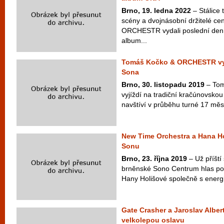
Brno, 19. ledna 2022
– Stálice
scény a dvojnásobní držitelé c
ORCHESTR vydali poslední den
album...
Tomáš Kočko & ORCHESTR vyráž
Sona
Brno, 30. listopadu 2019
– To
vyjíždí na tradiční kračúnovsko
navštíví v průběhu turné 17 měst
New Time Orchestra a Hana Ho
Sonu
Brno, 23. října 2019
– Už příští 
brněnské Sono Centrum hlas po
Hany Holišové společně s energi
Gate Crasher a Jaroslav Alber
velkolepou oslavu