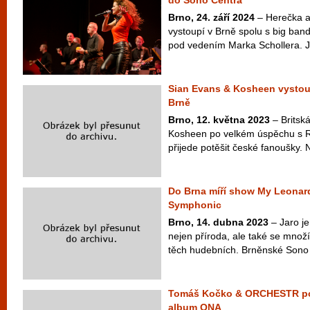
do Sono Centra
Brno, 24. září 2024
– Herečka a
vystoupí v Brně spolu s big ba
pod vedením Marka Schollera. Je
Sian Evans & Kosheen vystou
Brně
Brno, 12. května 2023
– Britsk
Kosheen po velkém úspěchu s Re
přijede potěšit české fanoušky. N
Do Brna míří show My Leonar
Symphonic
Brno, 14. dubna 2023
– Jaro j
nejen příroda, ale také se množí
těch hudebních. Brněnské Sono 
Tomáš Kočko & ORCHESTR pok
album ONA