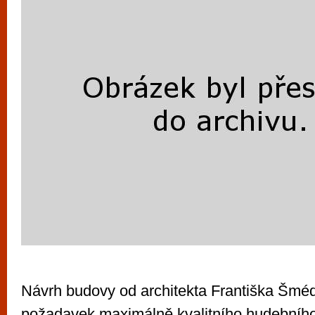
Návrh budovy od architekta Františka Šmé
požadavek maximálně kvalitního hudebního