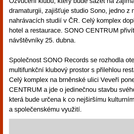
Ozvučení klubu, který bude sázet na zajím
dramaturgii, zajišťuje studio Sono, jedno z 
nahrávacích studií v ČR. Celý komplex dop
hotel a restaurace. SONO CENTRUM přivít
návštěvníky 25. dubna.
Společnost SONO Records se rozhodla otev
multifunkční klubový prostor s přilehlou res
Celý komplex na brněnské ulici Veveří p
CENTRUM a jde o jedinečnou stavbu svéh
která bude určena k co nejširšímu kulturní
a společenskému využití.