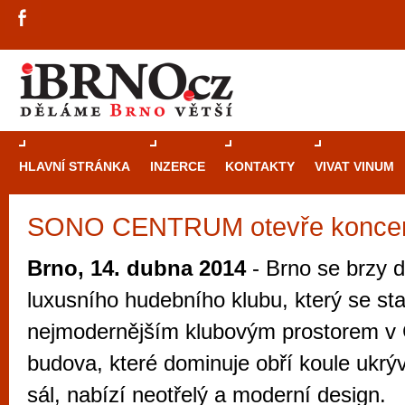
HLAVNÍ STRÁNKA
INZERCE
KONTAKTY
VIVAT VINUM
SONO CENTRUM otevře konce
Průvodce
kasi
Brně: Od rulet
Brno, 14. dubna 2014
- Brno se brzy 
automaty
luxusního hudebního klubu, který se st
Brno je měs
nejmodernějším klubovým prostorem v
zajímavé p
budova, které dominuje obří koule ukrýv
restaurace, div
sál, nabízí neotřelý a moderní design.
Mimo jiné je ale také místem, kde si můžet