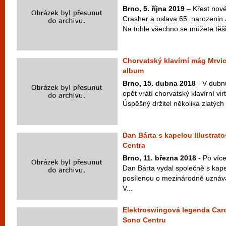
Brno, 5. října 2019
– Křest nov
Crasher a oslava 65. narozenin 
Na tohle všechno se můžete těšit
Chorvatský klavírní mág Mrvi
album
Brno, 15. dubna 2018
- V dubn
opět vrátí chorvatský klavírní v
Úspěšný držitel několika zlatých 
Dan Bárta s kapelou Illustrat
Centra
Brno, 11. března 2018
- Po víc
Dan Bárta vydal společně s k
posílenou o mezinárodně uznáv
V...
Elektroswingová legenda Caro
Sono Centru