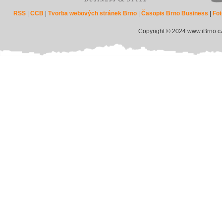
RSS
|
CCB
|
Tvorba webových stránek Brno
|
Časopis Brno Business
|
Fot
Copyright © 2024 www.iBrno.c