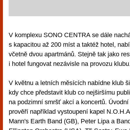
V komplexu SONO CENTRA se dále nacház
s kapacitou až 200 míst a taktéž hotel, nabí
včetně dvou apartmánů. Stejně tak jako re
i hotel fungovat nezávisle na provozu klubu
V květnu a letních měsících nabídne klub ši
kdy chce představit klub co nejširšímu publik
na podzimní smršť akcí a koncertů. Úvodní
prověří například vystoupení kapel N.O.H.
Mann's Earth Band (GB), Peter Lipa a Ban