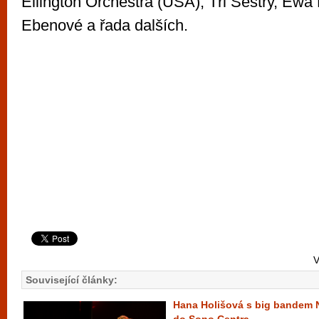
Ellington Orchestra (USA), Tři Sestry, Ewa 
Ebenové a řada dalších.
V
Související články:
Hana Holišová s big bandem N