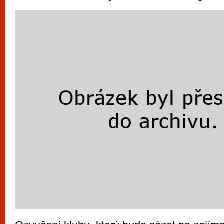
vyzkoušet různé kasinové hry. V neustál
metropoli naleznete širokou nabídku her o
po moderní automaty jak pro pravidelné n
příležitostné hráče. V...