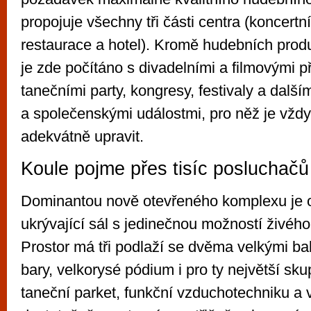
propojuje všechny tři části centra (koncertní
restaurace a hotel). Kromě hudebních prod
je zde počítáno s divadelními a filmovými p
tanečními party, kongresy, festivaly a dalším
a společenskými událostmi, pro něž je vžd
adekvátně upravit.
Koule pojme přes tisíc posluchačů
Dominantou nově otevřeného komplexu je o
ukrývající sál s jedinečnou možností živéh
Prostor má tři podlaží se dvěma velkými ba
bary, velkorysé pódium i pro ty největší sku
taneční parket, funkční vzduchotechniku a 