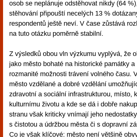
osob se neplánuje odstěhovat nikdy (64 %)
stěhování připouští necelých 13 % dotáza
respondentů ještě neví. V čase zůstává ro
na tuto otázku poměrně stabilní.
Z výsledků obou vln výzkumu vyplývá, že o
jako město bohaté na historické památky a 
rozmanité možnosti trávení volného času. V
město vzdělané a dobré vzdělání umožňující
zdravotní a sociální infrastrukturou, místo, 
kulturnímu životu a kde se dá i dobře naku
stranu však kriticky vnímají jeho nedostatky
s čistotou a údržbou města či s dopravní z
Co je však klíčové: město není většině obyv