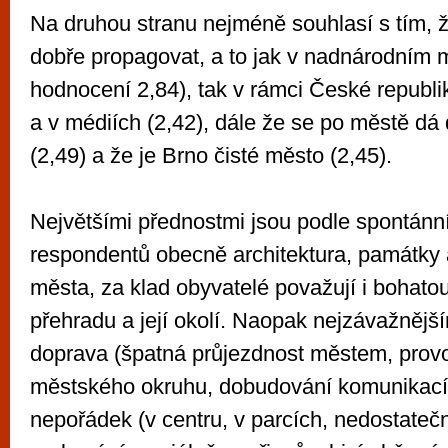
Na druhou stranu nejméně souhlasí s tím, 
dobře propagovat, a to jak v nadnárodním 
hodnocení 2,84), tak v rámci České republi
a v médiích (2,42), dále že se po městě dá
(2,49) a že je Brno čisté město (2,45).
Největšími přednostmi jsou podle spontánn
respondentů obecně architektura, památky a
města, za klad obyvatelé považují i bohatou
přehradu a její okolí. Naopak nejzávažnějš
doprava (špatná průjezdnost městem, prov
městského okruhu, dobudování komunikací 
nepořádek (v centru, v parcích, nedostatečn