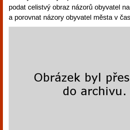
vyzkoušet různé kasinové hry. V neustál
podat celistvý obraz názorů obyvatel n
metropoli naleznete širokou nabídku her o
a porovnat názory obyvatel města v čas
po moderní automaty jak pro pravidelné n
příležitostné hráče. V...