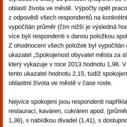
oblastí života ve městě. Výpočty opět prac
z odpovědí všech respondentů na konkrétní
vypočítán průměr (čím nižší je výsledná ho
více byli respondenti s danou položkou spok
Z ohodnocení všech položek byl vypočítán
ukazatel „Spokojenost obyvatel města za s
který vykazuje v roce 2013 hodnotu 1,96. 
tento ukazatel hodnotu 2,15, tudíž spokojen
oblastmi života ve městě v čase roste.
Nejvíce spokojeni jsou respondenti napříkl
restaurací, kaváren, cukráren apod. (prům
1,36), s nabídkou divadel (1,41), s dostupn