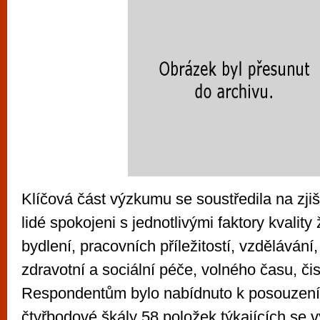
Klíčová část výzkumu se soustředila na zjišt
lidé spokojeni s jednotlivými faktory kvality 
bydlení, pracovních příležitostí, vzdělávání
zdravotní a sociální péče, volného času, či
Respondentům bylo nabídnuto k posouzení
čtyřbodové škály 58 položek týkajících se