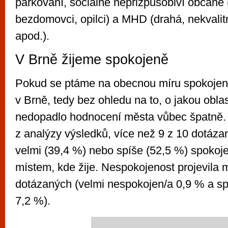
parkování, sociálně nepřizpůsobiví občané 
bezdomovci, opilci) a MHD (drahá, nekvalit
apod.).
V Brně žijeme spokojeně
Pokud se ptáme na obecnou míru spokojeno
v Brně, tedy bez ohledu na to, o jakou oblas
nedopadlo hodnocení města vůbec špatně.
z analýzy výsledků, více než 9 z 10 dotáza
velmi (39,4 %) nebo spíše (52,5 %) spokoj
místem, kde žije. Nespokojenost projevila
dotázaných (velmi nespokojen/a 0,9 % a s
7,2 %).