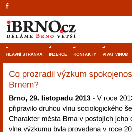
HLAVNÍ STRÁNKA
INZERCE
KONTAKTY
VIVAT VINUM
Co prozradil výzkum spokojenost
Průvodce
kasi
Brnem?
Brně: Od rulet
automaty
Brno, 29. listopadu 2013
- V roce 201
Brno je měs
připravilo druhou vlnu sociologického š
zajímavé p
Charakter města Brna v postojích jeho o
restaurace, div
vlna výzkumu byla provedena v roce 20
Mimo jiné je ale také místem, kde si můžet