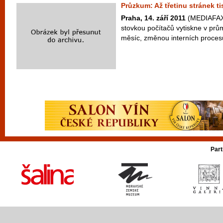
Průzkum: Až třetinu stránek t
Praha, 14. září 2011
(MEDIAFAX)
stovkou počítačů vytiskne v prů
měsíc, změnou interních procesů l
Part