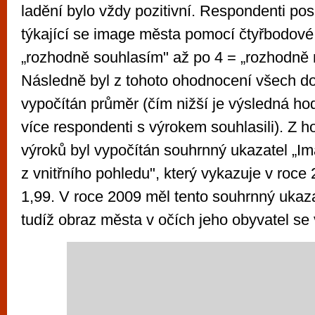
ladění bylo vždy pozitivní. Respondenti pos
týkající se image města pomocí čtyřbodové 
„rozhodně souhlasím" až po 4 = „rozhodně 
Následně byl z tohoto ohodnocení všech d
vypočítán průměr (čím nižší je výsledná ho
více respondenti s výrokem souhlasili). Z 
výroků byl vypočítán souhrnný ukazatel „I
z vnitřního pohledu", který vykazuje v roce
1,99. V roce 2009 měl tento souhrnný ukaza
tudíž obraz města v očích jeho obyvatel se 