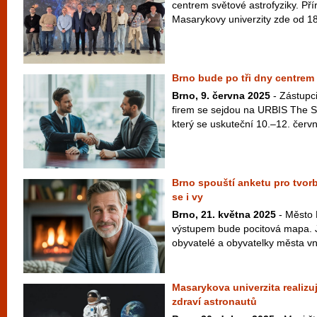
centrem světové astrofyziky. Př
Masarykovy univerzity zde od 18
Brno bude po tři dny centrem 
Brno, 9. června 2025
- Zástupc
firem se sejdou na URBIS The S
který se uskuteční 10.–12. červ
Brno spouští anketu pro tvor
se i vy
Brno, 21. května 2025
- Město 
výstupem bude pocitová mapa. Jej
obyvatelé a obyvatelky města vn
Masarykova univerzita realizu
zdraví astronautů