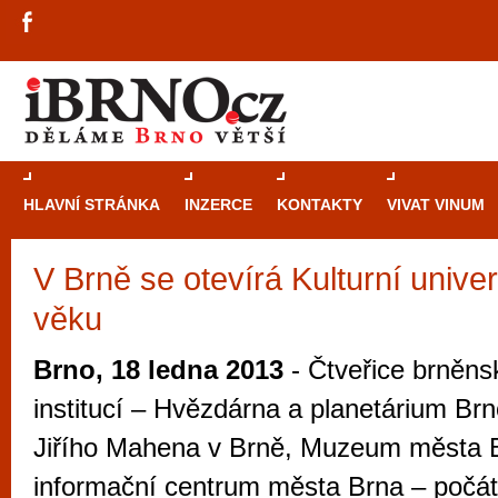
HLAVNÍ STRÁNKA
INZERCE
KONTAKTY
VIVAT VINUM
V Brně se otevírá Kulturní univerz
Průvodce
kasi
věku
Brně: Od rulet
automaty
Brno, 18 ledna 2013
- Čtveřice brněns
Brno je měs
institucí – Hvězdárna a planetárium Br
zajímavé p
Jiřího Mahena v Brně, Muzeum města Br
restaurace, div
informační centrum města Brna – počá
Mimo jiné je ale také místem, kde si můžet