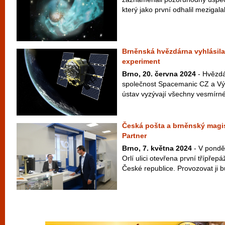
který jako první odhalil mezigalakt
Brněnská hvězdárna vyhlásila
experiment
Brno, 20. června 2024
- Hvězdá
společnost Spacemanic CZ a Vý
ústav vyzývají všechny vesmírné f
Česká pošta a brněnský magist
Partner
Brno, 7. května 2024
- V ponděl
Orlí ulici otevřena první třípřep
České republice. Provozovat ji b