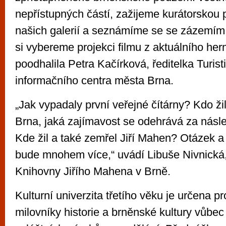
nepřístupných částí, zažijeme kurátorskou 
našich galerií a seznámíme se se zázemím
si vybereme projekci filmu z aktuálního hern
poodhalila Petra Kačírková, ředitelka Turist
informačního centra města Brna.
„Jak vypadaly první veřejné čítárny? Kdo žil
Brna, jaká zajímavost se odehrává za násl
Kde žil a také zemřel Jiří Mahen? Otázek 
bude mnohem více,“ uvádí Libuše Nivnická,
Knihovny Jiřího Mahena v Brně.
Kulturní univerzita třetího věku je určena p
milovníky historie a brněnské kultury vůbe