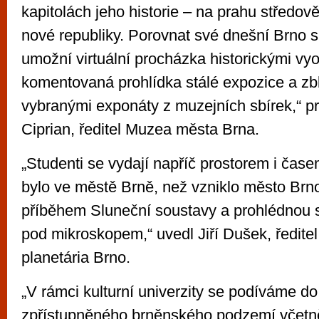
kapitolách jeho historie – na prahu středov
nové republiky. Porovnat své dnešní Brno s
umožní virtuální procházka historickými vy
komentovaná prohlídka stálé expozice a zb
vybranými exponáty z muzejních sbírek,“ pr
Ciprian, ředitel Muzea města Brna.
„Studenti se vydají napříč prostorem i čase
bylo ve městě Brně, než vzniklo město Brn
příběhem Sluneční soustavy a prohlédnou si
pod mikroskopem,“ uvedl Jiří Dušek, ředite
planetária Brno.
„V rámci kulturní univerzity se podíváme do 
zpřístupněného brněnského podzemí včetn