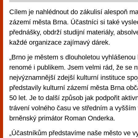
Cílem je nahlédnout do zákulisí alespoň mal
zázemí města Brna. Účastníci si také vysl
přednášky, obdrží studijní materiály, absol
každé organizace zajímavý dárek.
„Brno je městem s dlouholetou vyhlášenou ku
renomé i publikem. Jsem velmi rád, že se ny
nejvýznamnější zdejší kulturní instituce spoj
představily kulturní zázemí města Brna o
50 let. Je to další způsob jak podpořit aktiv
trávení volného času ve středním a vyšším 
brněnský primátor Roman Onderka.
„Účastníkům představíme naše město ve v