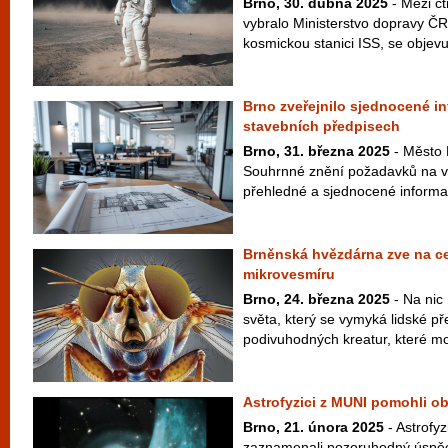
Brno, 30. dubna 2025
- Mezi čt
vybralo Ministerstvo dopravy Č
kosmickou stanici ISS, se objevuj
Brno zveřejnilo sjednocené i
stavebních předpisech
Brno, 31. března 2025
- Město 
Souhrnné znění požadavků na vý
přehledné a sjednocené informac
Brněnská hvězdárna zve na ce
mikrovesmíru
Brno, 24. března 2025
- Na nic
světa, který se vymyká lidské pře
podivuhodných kreatur, které moh
Astrofyzici z MUNI pomohli obj
Brno, 21. února 2025
- Astrofyz
zaznamenali pozoruhodný úspěch