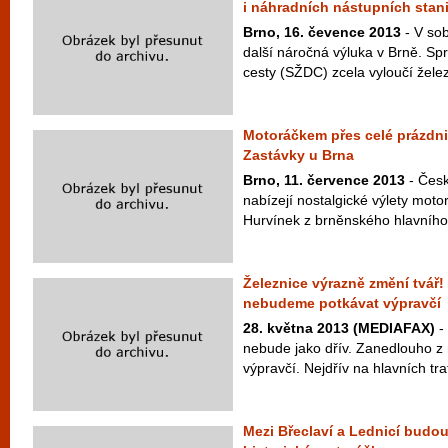
i náhradních nástupních stan
Brno, 16. čevence 2013
- V sob
další náročná výluka v Brně. Sp
cesty (SŽDC) zcela vyloučí želez
Motoráčkem přes celé prázdn
Zastávky u Brna
Brno, 11. července 2013
- Česk
nabízejí nostalgické výlety mo
Hurvínek z brněnského hlavního
Železnice výrazně změní tvář!
nebudeme potkávat výpravčí
28. května 2013 (MEDIAFAX)
-
nebude jako dřív. Zanedlouho z 
výpravčí. Nejdřív na hlavních tra
Mezi Břeclaví a Lednicí budou 