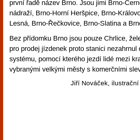
první řadě název Brno. Jsou jimi Brno-Čern
nádraží, Brno-Horní Heršpice, Brno-Královo
Lesná, Brno-Řečkovice, Brno-Slatina a Brn
Bez přídomku Brno jsou pouze Chrlice, žel
pro prodej jízdenek proto stanici nezahrnul
systému, pomocí kterého jezdí lidé mezi kr
vybranými velkými městy s komerčními sle
Jiří Nováček, ilustrač