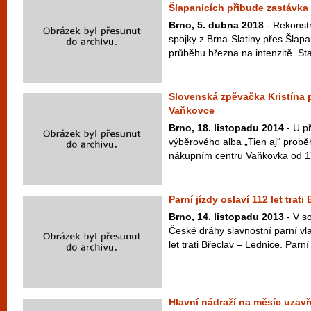
Šlapanicích přibude zastávka
Brno, 5. dubna 2018
- Rekonstr
spojky z Brna-Slatiny přes Šlapa
průběhu března na intenzitě. Stav
Slovenská zpěvačka Kristína 
Vaňkovce
Brno, 18. listopadu 2014
- U př
výběrového alba „Tien aj“ probě
nákupním centru Vaňkovka od 17
Parní jízdy oslaví 112 let trat
Brno, 14. listopadu 2013
- V so
České dráhy slavnostní parní vla
let trati Břeclav – Lednice. Parní 
Hlavní nádraží na měsíc uzav