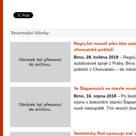
Související články:
RegioJet nasadí přes léto au
chorvatské pobřeží
Brno, 28. května 2019
– RegioJe
autobusové spoje z Prahy, Brna 
pobřeží v Chorvatsku – do města 
Ve Šlapanicích se otevře nové
Brno, 16. srpna 2018
– Po šest
srpna v železniční stanici Šlap
nové nástupiště. Tím skončí dos
Swietelsky Rail opravuje trať 