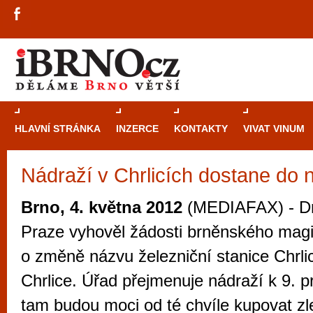
HLAVNÍ STRÁNKA
INZERCE
KONTAKTY
VIVAT VINUM
Nádraží v Chrlicích dostane do 
Průvodce
kasi
Brně: Od rulet
Brno, 4. května 2012
(MEDIAFAX) - Dr
automaty
Praze vyhověl žádosti brněnského magis
Brno je měs
o změně názvu železniční stanice Chrli
zajímavé p
Chrlice. Úřad přejmenuje nádraží k 9. pro
restaurace, div
tam budou moci od té chvíle kupovat zl
Mimo jiné je ale také místem, kde si můžet