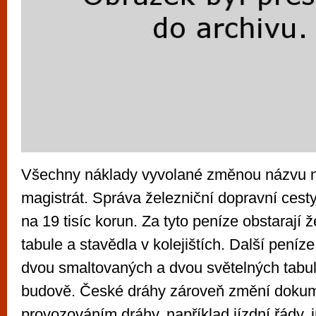
Všechny náklady vyvolané změnou názvu n
magistrát. Správa železniční dopravní cesty
na 19 tisíc korun. Za tyto peníze obstarají 
tabule a stavědla v kolejištích. Další pení
dvou smaltovaných a dvou světelných tabul
budově. České dráhy zároveň změní dokum
provozováním dráhy, například jízdní řády, 