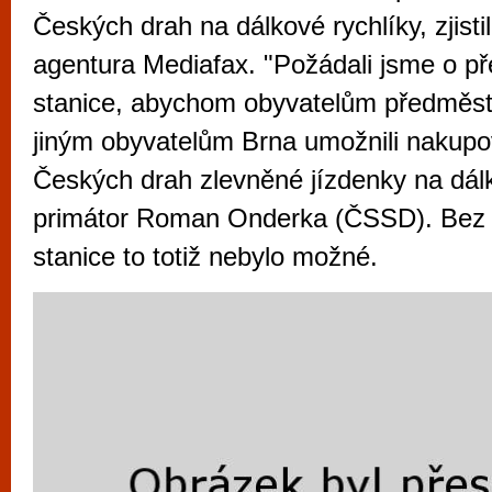
vyzkoušet různé kasinové hry. V neustál
Českých drah na dálkové rychlíky, zjisti
metropoli naleznete širokou nabídku her o
agentura Mediafax. "Požádali jsme o p
po moderní automaty jak pro pravidelné n
stanice, abychom obyvatelům předměstí
příležitostné hráče. V...
jiným obyvatelům Brna umožnili nakupo
Českých drah zlevněné jízdenky na dálk
primátor Roman Onderka (ČSSD). Bez 
stanice to totiž nebylo možné.