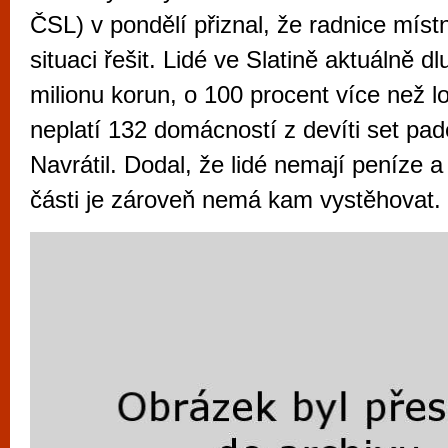
vyzkoušet různé kasinové hry. V neustál
ČSL) v pondělí přiznal, že radnice místní
metropoli naleznete širokou nabídku her o
situaci řešit. Lidé ve Slatině aktuálně dl
po moderní automaty jak pro pravidelné n
milionu korun, o 100 procent více než l
příležitostné hráče. V...
neplatí 132 domácností z devíti set pade
Navrátil. Dodal, že lidé nemají peníze a
části je zároveň nemá kam vystěhovat.