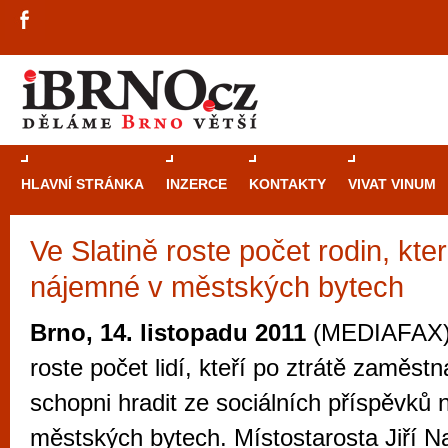
HLAVNÍ STRÁNKA
INZERCE
KONTAKTY
VIVAT VINUM
Ve Slatině roste počet rodin, kter
Průvodce
kasi
nájemné v městských bytech
Brně: Od rulet
automaty
Brno, 14. listopadu 2011
(MEDIAFAX) 
Brno je měs
roste počet lidí, kteří po ztrátě zaměst
zajímavé p
schopni hradit ze sociálních příspěvků
restaurace, div
městských bytech. Místostarosta Jiří N
Mimo jiné je ale také místem, kde si můžet