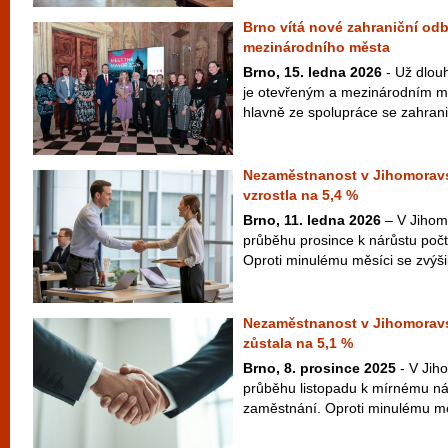
Brno vítá nové zahraniční odb
mezinárodního města
Brno, 15. ledna 2026
- Už dlou
je otevřeným a mezinárodním měs
hlavně ze spolupráce se zahranič
Nezaměstnanost v Jihomoravsk
vzrostla na 5,4 %
Brno, 11. ledna 2026
– V Jihom
průběhu prosince k nárůstu poč
Oproti minulému měsíci se zvýšil
Nezaměstnanost v Jihomoravs
zůstala na 5,1 %
Brno, 8. prosince 2025
- V Jih
průběhu listopadu k mírnému ná
zaměstnání. Oproti minulému měs