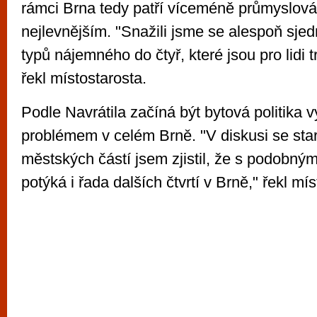
rámci Brna tedy patří víceméně průmyslová 
nejlevnějším. "Snažili jsme se alespoň sje
typů nájemného do čtyř, které jsou pro lidi t
řekl místostarosta.
Podle Navrátila začíná být bytová politika
problémem v celém Brně. "V diskusi se star
městských částí jsem zjistil, že s podobný
potýká i řada dalších čtvrtí v Brně," řekl mí