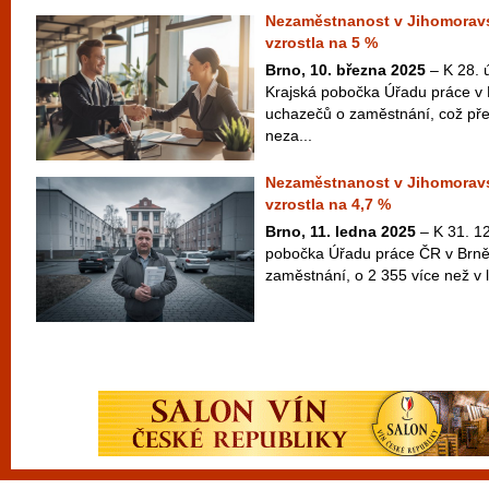
Nezaměstnanost v Jihomoravs
vzrostla na 5 %
Brno, 10. března 2025
– K 28. 
Krajská pobočka Úřadu práce v
uchazečů o zaměstnání, což pře
neza...
Nezaměstnanost v Jihomoravsk
vzrostla na 4,7 %
Brno, 11. ledna 2025
– K 31. 12
pobočka Úřadu práce ČR v Brně
zaměstnání, o 2 355 více než v l