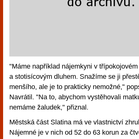
"Máme například nájemkyni v třípokojovém 
a stotisícovým dluhem. Snažíme se ji přest
menšího, ale je to prakticky nemožné," pops
Navrátil. "Na to, abychom vystěhovali matku
nemáme žaludek," přiznal.
Městská část Slatina má ve vlastnictví zhru
Nájemné je v nich od 52 do 63 korun za čtv