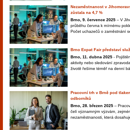
Nezaměstnanost v Jihomoravs
zůstala na 4,7 %
Brno, 9. července 2025
– V Jih
průběhu června k mírnému pokl
Počet uchazečů o zaměstnání se 
Brno Expat Fair představí služ
Brno, 11. dubna 2025
- Pojištěn
aktivity nebo sledování zpravodaj
životě řešíme téměř na denní báz
Pracovní trh v Brně pod tlake
odborníků
Brno, 28. březen 2025
– Pracov
čelí významným výzvám, zejména
nezaměstnanosti, která dosahuje