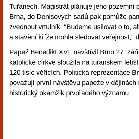
Tuřanech. Magistrát plánuje jeho pozemní 
Brna, do Denisových sadů pak pomůže pam
zvednout vrtulník. "Budeme usilovat o to, 
a stavění kříže mohla sledovat veřejnost," 
Papež Benedikt XVI. navštívil Brno 27. zář
katolické církve sloužila na tuřanském letiš
120 tisíc věřících. Politická reprezentace Br
považují první návštěvu papeže v dějinách
historický okamžik prvořadého významu.