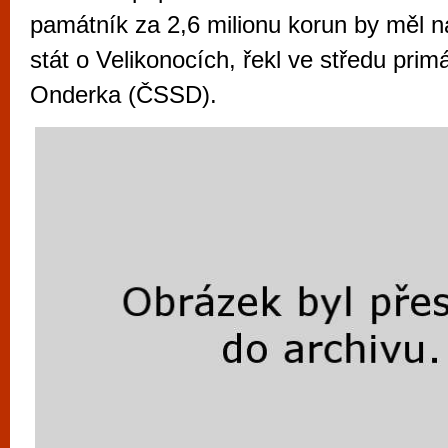
vyzkoušet různé kasinové hry. V neustál
památník za 2,6 milionu korun by měl 
metropoli naleznete širokou nabídku her o
stát o Velikonocích, řekl ve středu pri
po moderní automaty jak pro pravidelné n
Onderka (ČSSD).
příležitostné hráče. V...