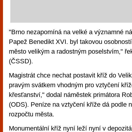
"Brno nezapomíná na velké a významné ná
Papež Benedikt XVI. byl takovou osobností,
město velikým a radostným poselstvím," ře
(ČSSD).
Magistrát chce nechat postavit kříž do Veli
pravým svátkem vhodným pro vztyčení kříž
křesťanství," dodal náměstek primátora Rob
(ODS). Peníze na vztyčení kříže dá podle n
rozpočtu města.
Monumentální kříž nyní leží nyní v depozitáři