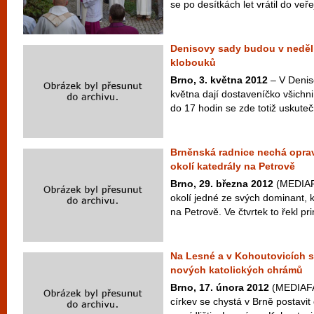
se po desítkách let vrátil do veře
Denisovy sady budou v neděli
klobouků
Brno, 3. května 2012
– V Deniso
května dají dostaveníčko všichni
do 17 hodin se zde totiž uskuteč
Brněnská radnice nechá oprav
okolí katedrály na Petrově
Brno, 29. března 2012
(MEDIAFA
okolí jedné ze svých dominant, k
na Petrově. Ve čtvrtek to řekl p
Na Lesné a v Kohoutovicích 
nových katolických chrámů
Brno, 17. února 2012
(MEDIAFA
církev se chystá v Brně postavit