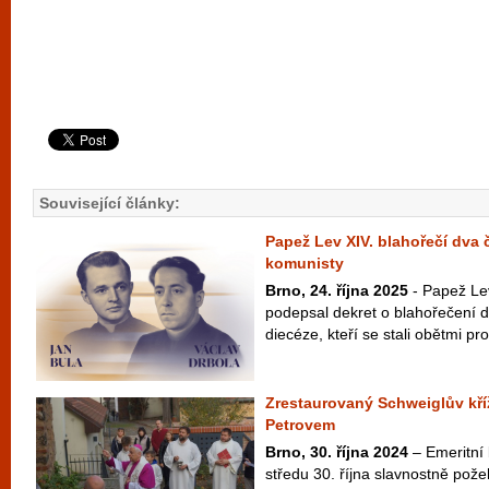
Související články:
Papež Lev XIV. blahořečí dva
komunisty
Brno, 24. října 2025
- Papež Le
podepsal dekret o blahořečení 
diecéze, kteří se stali obětmi pr
Zrestaurovaný Schweiglův kříž
Petrovem
Brno, 30. října 2024
– Emeritní 
středu 30. října slavnostně pože