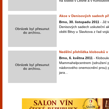
na sídlišti v Lesné a v Kohoutovic
Akce v Denisových sadech př
Brno, 30. listopadu 2011
- Již 
Denisových sadech uskuteční ak
oběti Bitvy u Slavkova z řad voj
Nedělní přehlídka klobouků 
Brno, 6. května 2011
- Klobouk
Mammahelpcentrem (sdružení pa
nádorového onemocnění prsu) po
jara...