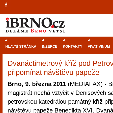
HLAVNÍ STRÁNKA
INZERCE
KONTAKTY
VIVAT VINUM
Dvanáctimetrový kříž pod Petr
Průvodce
kasi
připomínat návštěvu papeže
Brně: Od rulet
automaty
Brno, 9. března 2011
(MEDIAFAX) - B
Brno je měs
magistrát nechá vztyčit v Denisových 
zajímavé p
petrovskou katedrálou památný kříž při
restaurace, div
návštěvu papeže Benedikta XVI. Dvaná
Mimo jiné je ale také místem, kde si můžet