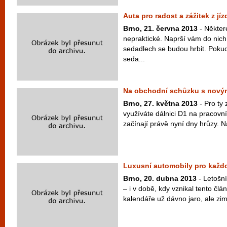
Auta pro radost a zážitek z jíz
Brno, 21. června 2013
- Některé
nepraktické. Naprší vám do nich
sedadlech se budou hrbit. Poku
seda...
Na obchodní schůzku s nový
Brno, 27. května 2013
- Pro ty 
využíváte dálnici D1 na pracovn
začínají právě nyní dny hrůzy. N
Luxusní automobily pro každo
Brno, 20. dubna 2013
- Letošn
– i v době, kdy vznikal tento člá
kalendáře už dávno jaro, ale zim