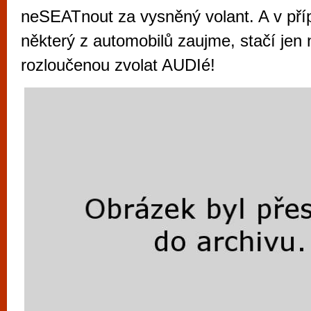
vyzkoušet různé kasinové hry. V neustál
neSEATnout za vysněný volant. A v pří
metropoli naleznete širokou nabídku her o
některý z automobilů zaujme, stačí jen 
po moderní automaty jak pro pravidelné n
rozloučenou zvolat AUDIé!
příležitostné hráče. V...