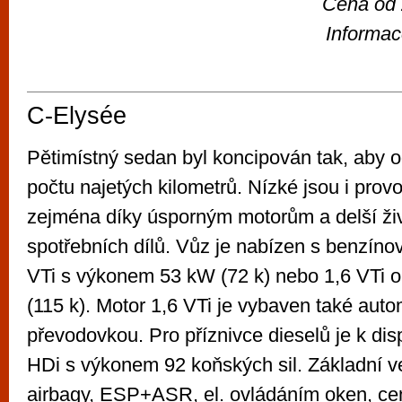
Cena od
Informac
C-Elysée
Pětimístný sedan byl koncipován tak, aby o
počtu najetých kilometrů. Nízké jsou i prov
zejména díky úsporným motorům a delší živ
spotřebních dílů. Vůz je nabízen s benzíno
VTi s výkonem 53 kW (72 k) nebo 1,6 VTi 
(115 k). Motor 1,6 VTi je vybaven také aut
převodovkou. Pro příznivce dieselů je k dis
HDi s výkonem 92 koňských sil. Základní v
airbagy, ESP+ASR, el. ovládáním oken, ce