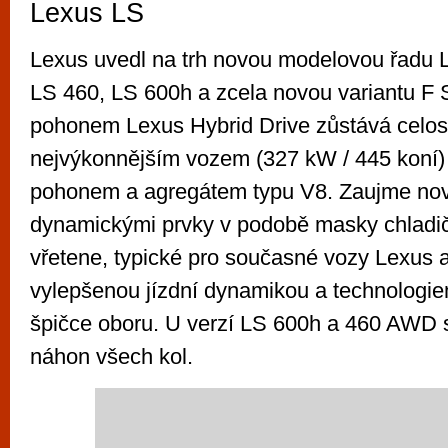
Lexus LS
Lexus uvedl na trh novou modelovou řadu L
LS 460, LS 600h a zcela novou variantu F
pohonem Lexus Hybrid Drive zůstává celo
nejvýkonnějším vozem (327 kW / 445 koní) 
pohonem a agregátem typu V8. Zaujme nový
dynamickými prvky v podobě masky chladič
vřetene, typické pro současné vozy Lexus 
vylepšenou jízdní dynamikou a technologiem
špičce oboru. U verzí LS 600h a 460 AWD s
náhon všech kol.