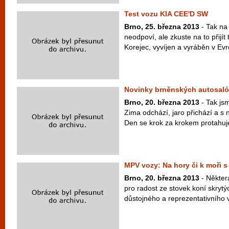
Test vozu KIA CEE'D SW
Brno, 25. března 2013
- Tak na 
neodpoví, ale zkuste na to přijí
Korejec, vyvíjen a vyráběn v Evro
Novinky brněnských autosal
Brno, 20. března 2013
- Tak js
Zima odchází, jaro přichází a s 
Den se krok za krokem protahuje,
MPV vozy: Na hory či k moři s
Brno, 20. března 2013
- Některá
pro radost ze stovek koní skrytý
důstojného a reprezentativního v