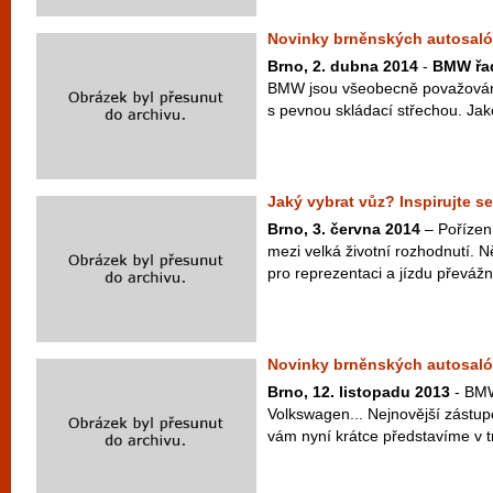
Novinky brněnských autosal
Brno, 2. dubna 2014
-
BMW řad
BMW jsou všeobecně považovány
s pevnou skládací střechou. Jako
Jaký vybrat vůz? Inspirujte se
Brno, 3. června 2014
– Pořízen
mezi velká životní rozhodnutí. N
pro reprezentaci a jízdu převážně
Novinky brněnských autosal
Brno, 12. listopadu 2013
- BMW
Volkswagen... Nejnovější zástu
vám nyní krátce představíme v t