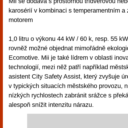
Mii se dodává s prostornou třídveřovou ne
karosérií v kombinaci s temperamentním a
motorem
1,0 litru o výkonu 44 kW / 60 k, resp. 55 kW
rovněž možné objednat mimořádně ekologic
Ecomotive. Mii je také lídrem v oblasti inov
technologií, mezi něž patří například měst
asistent City Safety Assist, který zvyšuje 
v typických situacích městského provozu, 
nízkých rychlostech zabránit srážce s pře
alespoň snížit intenzitu nárazu.