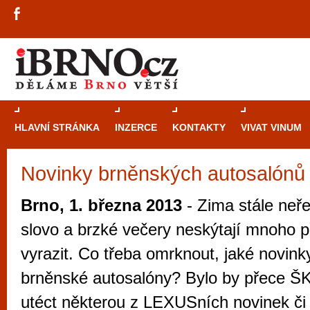
HLAVNÍ STRÁNKA
INZERCE
KONTAKTY
VIVAT VINUM
Novinky brněnských autosalónů
Průvodce
kasi
Brně: Od rulet
Brno, 1. března 2013
- Zima stále neře
automaty
slovo a brzké večery neskýtají mnoho př
Brno je měs
vyrazit. Co třeba omrknout, jaké novink
zajímavé p
brněnské autosalóny? Bylo by přece Š
restaurace, div
utéct některou z LEXUSních novinek či s
Mimo jiné je ale také místem, kde si můžet