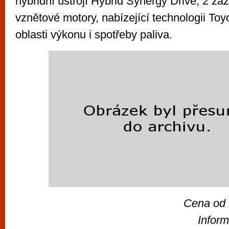
hybridní ústrojí Hybrid Synergy Drive, 2 zá
vznětové motory, nabízející technologii Toy
oblasti výkonu i spotřeby paliva.
Cena od
Inform