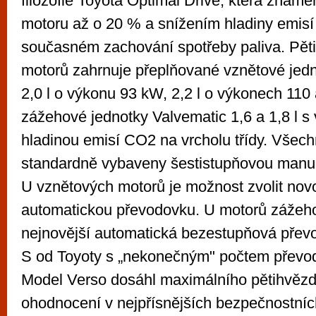
filozofie Toyota Optimal Drive, která znam
motoru až o 20 % a snížením hladiny emisí
současném zachování spotřeby paliva. Pět
motorů zahrnuje přeplňované vznětové jed
2,0 l o výkonu 93 kW, 2,2 l o výkonech 110 
zážehové jednotky Valvematic 1,6 a 1,8 l 
hladinou emisí CO2 na vrcholu třídy. Všec
standardně vybaveny šestistupňovou manu
U vznětových motorů je možnost zvolit nov
automatickou převodovku. U motorů zážeh
nejnovější automatická bezestupňová převo
S od Toyoty s „nekonečným" počtem převo
Model Verso dosáhl maximálního pětihvěz
ohodnocení v nejpřísnějších bezpečnostníc