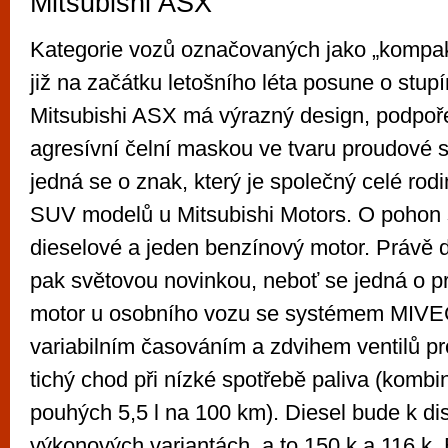
Mitsubishi ASX
Kategorie vozů označovaných jako „kompak
již na začátku letošního léta posune o stup
Mitsubishi ASX má výrazný design, podpo
agresívní čelní maskou ve tvaru proudové s
jedná se o znak, který je společný celé rod
SUV modelů u Mitsubishi Motors. O pohon s
dieselové a jeden benzínový motor. Právě d
pak světovou novinkou, neboť se jedná o pr
motor u osobního vozu se systémem MIVEC
variabilním časováním a zdvihem ventilů p
tichý chod při nízké spotřebě paliva (komb
pouhých 5,5 l na 100 km). Diesel bude k di
výkonových variantách, a to 150 k a 116 k.