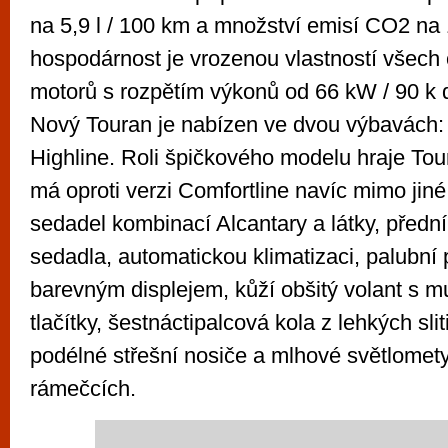
na 5,9 l / 100 km a množství emisí CO2 na
hospodárnost je vrozenou vlastností všech
motorů s rozpětím výkonů od 66 kW / 90 k 
Nový Touran je nabízen ve dvou výbavách: 
Highline. Roli špičkového modelu hraje Tour
má oproti verzi Comfortline navíc mimo jin
sedadel kombinací Alcantary a látky, přední
sedadla, automatickou klimatizaci, palubní 
barevným displejem, kůží obšitý volant s mu
tlačítky, šestnáctipalcová kola z lehkých slit
podélné střešní nosiče a mlhové světlome
rámečcích.