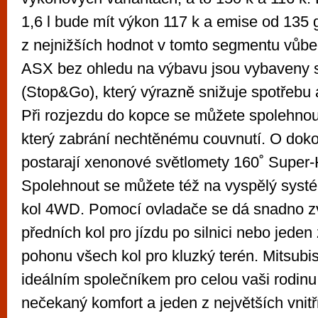
1,6 l bude mít výkon 117 k a emise od 135 
z nejnižších hodnot v tomto segmentu vůb
ASX bez ohledu na výbavu jsou vybaven
(Stop&Go), který výrazně snižuje spotřebu
Při rozjezdu do kopce se můžete spolehnou
který zabrání nechtěnému couvnutí. O doko
postarají xenonové světlomety 160˚ Super-
Spolehnout se můžete též na vyspělý sys
kol 4WD. Pomocí ovladače se dá snadno zv
předních kol pro jízdu po silnici nebo jede
pohonu všech kol pro kluzký terén. Mitsubi
ideálním společníkem pro celou vaši rodinu.
nečekaný komfort a jeden z největších vnitř