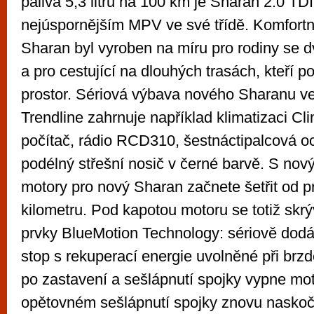
paliva 5,3 litru na 100 km je Sharan 2.0 TDI
nejúspornějším MPV ve své třídě. Komfortn
Sharan byl vyroben na míru pro rodiny se 
a pro cestující na dlouhých trasách, kteří p
prostor. Sériová výbava nového Sharanu ve 
Trendline zahrnuje například klimatizaci Cli
počítač, rádio RCD310, šestnáctipalcová o
podélný střešní nosič v černé barvě. S no
motory pro nový Sharan začnete šetřit od p
kilometru. Pod kapotou motoru se totiž skr
prvky BlueMotion Technology: sériově dodá
stop s rekuperací energie uvolněné při brz
po zastavení a sešlápnutí spojky vypne moto
opětovném sešlápnutí spojky znovu naskočí.