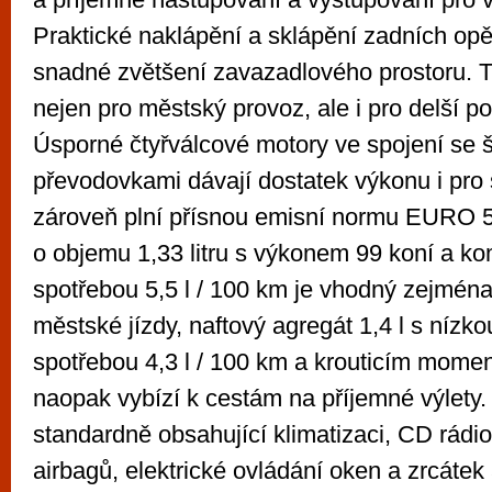
Praktické naklápění a sklápění zadních op
snadné zvětšení zavazadlového prostoru. T
nejen pro městský provoz, ale i pro delší 
Úsporné čtyřválcové motory ve spojení se 
převodovkami dávají dostatek výkonu i pro 
zároveň plní přísnou emisní normu EURO 
o objemu 1,33 litru s výkonem 99 koní a k
spotřebou 5,5 l / 100 km je vhodný zejména
městské jízdy, naftový agregát 1,4 l s níz
spotřebou 4,3 l / 100 km a krouticím mom
naopak vybízí k cestám na příjemné výlety
standardně obsahující klimatizaci, CD rádi
airbagů, elektrické ovládání oken a zrcáte