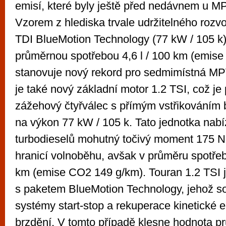
emisí, které byly ještě před nedávnem u M
Vzorem z hlediska trvale udržitelného rozv
TDI BlueMotion Technology (77 kW / 105 k),
průměrnou spotřebou 4,6 l / 100 km (emis
stanovuje nový rekord pro sedmimístná MP
je také nový základní motor 1.2 TSI, což je
zážehový čtyřválec s přímým vstřikováním
na výkon 77 kW / 105 k. Tato jednotka nabíz
turbodieselů mohutný točivý moment 175 N
hranicí volnoběhu, avšak v průměru spotřebu
km (emise CO2 149 g/km). Touran 1.2 TSI je
s paketem BlueMotion Technology, jehož so
systémy start-stop a rekuperace kinetické
brzdění. V tomto případě klesne hodnota p