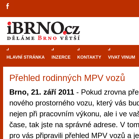
HLAVNÍ STRÁNKA
INZERCE
KONTAKTY
VIVAT VINUM
Přehled rodinných MPV vozů
Průvodce
kasi
Brně: Od rulet
Brno, 21. září 2011
- Pokud zrovna pře
automaty
nového prostorného vozu, který vás bu
Brno je měs
nejen při pracovním výkonu, ale i ve v
zajímavé p
čase, tak jste na správné adrese. V to
restaurace, div
pro vás připravili přehled MPV vozů a j
Mimo jiné je ale také místem, kde si můžet