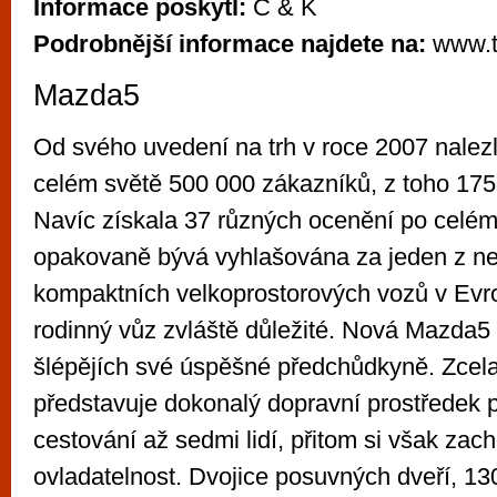
Informace poskytl:
C & K
Podrobnější informace najdete na:
www.t
Mazda5
Od svého uvedení na trh v roce 2007 nale
celém světě 500 000 zákazníků, z toho 175
Navíc získala 37 různých ocenění po celém
opakovaně bývá vyhlašována za jeden z nej
kompaktních velkoprostorových vozů v Evro
rodinný vůz zvláště důležité. Nová Mazda5 
šlépějích své úspěšné předchůdkyně. Zce
představuje dokonalý dopravní prostředek p
cestování až sedmi lidí, přitom si však zac
ovladatelnost. Dvojice posuvných dveří, 1