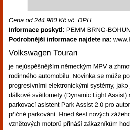
Cena od 244 980 Kč vč. DPH
Informace poskytl:
PEMM BRNO-BOHUN
Podrobnější informace najdete na:
www.k
Volkswagen Touran
je nejúspěšnějším německým MPV a zhmo
rodinného automobilu. Novinka se může po
progresívními elektronickými systémy, jako 
dálkové světlomety (Dynamic Light Assist)
parkovací asistent Park Assist 2.0 pro aut
příčné parkování. Hned šest nových zážeh
vznětových motorů přináší zákazníkům hod