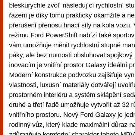
bleskurychle zvolí následující rychlostní s
řazení je díky tomu prakticky okamžité a n
přerušení přenosu hnací síly na kola vozu
režimu Ford PowerShift nabízí také sportovn
vám umožňuje měnit rychlostní stupně ma
páky, ale bez nutnosti obsluhovat spojkový
inovacím je vnitřní prostor Galaxy ideální pr
Moderní konstrukce podvozku zajišťuje vynik
vlastnosti, luxusní materiály dotvářejí uvolň
prostorném interiéru a systém sklápění sed
druhé a třetí řadě umožňuje vytvořit až 32 
vnitřního prostoru. Nový Ford Galaxy je jed
rodinný vůz, který klade maximální důraz na
zdůrazňuje komfortní charakter tohoto MPV