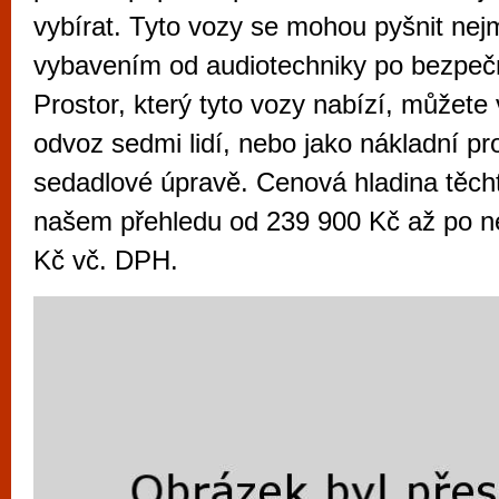
vyzkoušet různé kasinové hry. V neustál
vybírat. Tyto vozy se mohou pyšnit ne
metropoli naleznete širokou nabídku her o
vybavením od audiotechniky po bezpečn
po moderní automaty jak pro pravidelné n
Prostor, který tyto vozy nabízí, můžete
příležitostné hráče. V...
odvoz sedmi lidí, nebo jako nákladní pr
sedadlové úpravě. Cenová hladina těcht
našem přehledu od 239 900 Kč až po n
Kč vč. DPH.