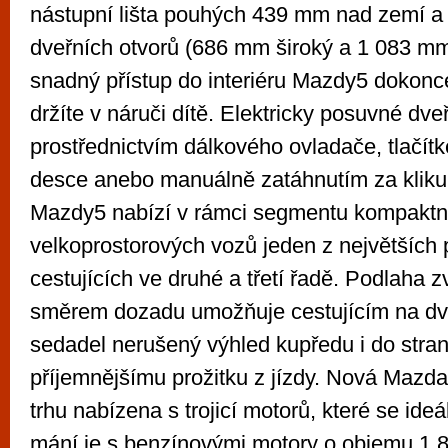
nástupní lišta pouhých 439 mm nad zemí a 
dveřních otvorů (686 mm široký a 1 083 m
snadný přístup do interiéru Mazdy5 dokonce
držíte v náruči dítě. Elektricky posuvné dveř
prostřednictvím dálkového ovladače, tlačít
desce anebo manuálně zatáhnutím za kliku.
Mazdy5 nabízí v rámci segmentu kompaktn
velkoprostorových vozů jeden z největších 
cestujících ve druhé a třetí řadě. Podlaha z
směrem dozadu umožňuje cestujícím na dv
sedadel nerušený výhled kupředu i do stran
příjemnějšímu prožitku z jízdy. Nová Mazd
trhu nabízena s trojicí motorů, které se ideá
mání je s benzínovými motory o objemu 1,8 