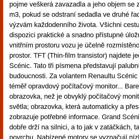
pojme veškerá zavazadla a jeho objem se z
m3, pokud se odstraní sedadla ve druhé řad
výzvám každodenního života. Všichni cestuj
dispozici praktické a snadno přístupné úlož
vnitřním prostoru vozu je účelně rozmístěno
prostor. TFT (Thin-film transistor) najdete j
Scénic. Tato tři písmena představují palubn
budoucnosti. Za volantem Renaultu Scénic 
téměř opravdový počítačový monitor... Barev
obrazovka, než je obvyklý počítačový monito
světla; obrazovka, která automaticky a přes
zobrazuje potřebné informace. Grand Scé
dobře drží na silnici, a to jak v zatáčkách, 
povrchu. Nabízené motory se vyznačují níz