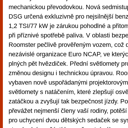
mechanickou převodovkou. Nová sedmistu
DSG určená exkluzivně pro nejsilnější ben
1,2 TSI/77 kW je zárukou pohodlné a přito
při příznivé spotřebě paliva. V oblasti bezpe
Roomster pečlivě prověřeným vozem, což do
nezávislé organizace Euro NCAP, ve který
plných pět hvězdiček. Přední světlomety pr
změnou designu i technickou úpravou. Roo
vybaven nově uspořádanými projektorovým
světlomety s natáčením, které zlepšují osvět
zatáčkou a zvyšují tak bezpečnost jízdy. P
převážet nejmenší členy vaší rodiny, potěší
pro uchycení dvou dětských sedaček se s