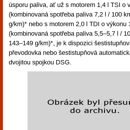
úsporu paliva, ať už s motorem 1,4 l TSI o
(kombinovaná spotřeba paliva 7,2 l / 100 
g/km)* nebo s motorem 2,0 l TDI o výkonu
(kombinovaná spotřeba paliva 5,5–5,7 l / 
143–149 g/km)*, je k dispozici šestistupňo
převodovka nebo šestistupňová automatick
dvojitou spojkou DSG.