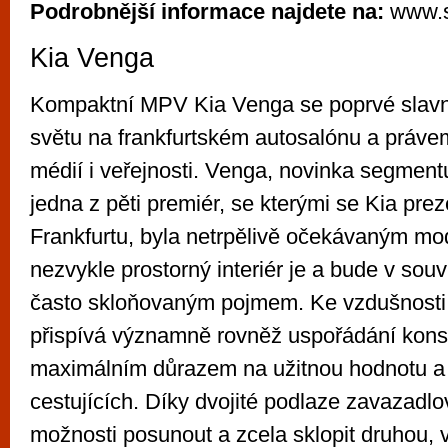
Podrobnější informace najdete na:
www.s
Kia Venga
Kompaktní MPV Kia Venga se poprvé slavn
světu na frankfurtském autosalónu a práve
médií i veřejnosti. Venga, novinka segment
jedna z pěti premiér, se kterými se Kia pre
Frankfurtu, byla netrpělivě očekávaným m
nezvykle prostorný interiér je a bude v souv
často skloňovaným pojmem. Ke vzdušnosti v
přispívá významně rovněž uspořádání kons
maximálním důrazem na užitnou hodnotu a
cestujících. Díky dvojité podlaze zavazadl
možnosti posunout a zcela sklopit druhou,