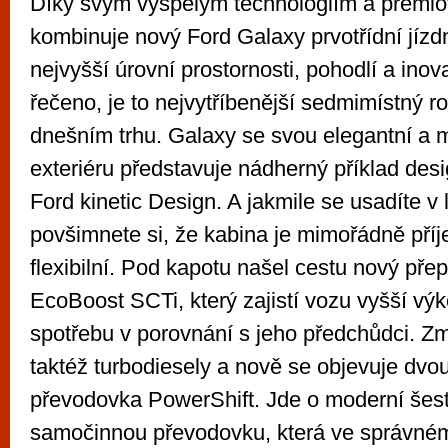
Díky svým vyspělým technologiím a prémi
kombinuje nový Ford Galaxy prvotřídní jízdn
nejvyšší úrovní prostornosti, pohodlí a ino
řečeno, je to nejvytříbenější sedmimístný r
dnešním trhu. Galaxy se svou elegantní a m
exteriéru představuje nádherný příklad de
Ford kinetic Design. A jakmile se usadíte v 
povšimnete si, že kabina je mimořádně př
flexibilní. Pod kapotu našel cestu nový pře
EcoBoost SCTi, který zajistí vozu vyšší výk
spotřebu v porovnání s jeho předchůdci. Z
taktéž turbodiesely a nově se objevuje dvo
převodovka PowerShift. Jde o moderní šes
samočinnou převodovku, která ve správné