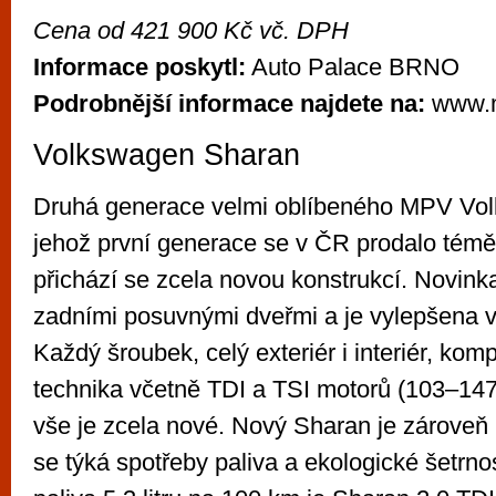
Cena od 421 900 Kč vč. DPH
Informace poskytl:
Auto Palace BRNO
Podrobnější informace najdete na:
www.m
Volkswagen Sharan
Druhá generace velmi oblíbeného MPV Vo
jehož první generace se v ČR prodalo témě
přichází se zcela novou konstrukcí. Novink
zadními posuvnými dveřmi a je vylepšena 
Každý šroubek, celý exteriér i interiér, komp
technika včetně TDI a TSI motorů (103–14
vše je zcela nové. Nový Sharan je zárove
se týká spotřeby paliva a ekologické šetrno