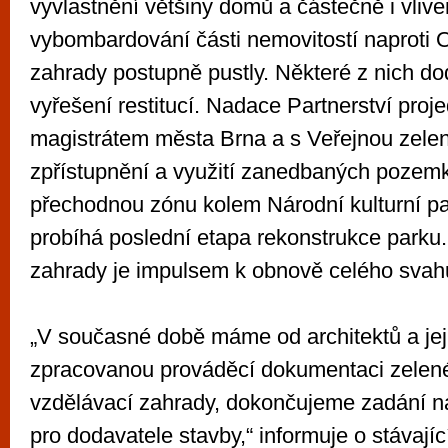
vyvlastnění většiny domů a částečně i vliv
vybombardování části nemovitostí naproti O
zahrady postupně pustly. Některé z nich do
vyřešení restitucí. Nadace Partnerství proj
magistrátem města Brna a s Veřejnou zele
zpřístupnění a využití zanedbaných pozemků
přechodnou zónu kolem Národní kulturní pa
probíhá poslední etapa rekonstrukce parku.
zahrady je impulsem k obnově celého svahu
„V současné době máme od architektů a jeji
zpracovanou prováděcí dokumentaci zelen
vzdělávací zahrady, dokončujeme zadání na
pro dodavatele stavby,“ informuje o stávají