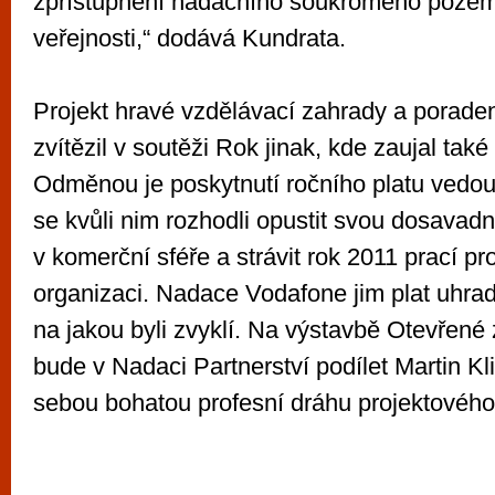
zpřístupnění nadačního soukromého poze
veřejnosti,“ dodává Kundrata.
Projekt hravé vzdělávací zahrady a porade
zvítězil v soutěži Rok jinak, kde zaujal ta
Odměnou je poskytnutí ročního platu vedouc
se kvůli nim rozhodli opustit svou dosavad
v komerční sféře a strávit rok 2011 prací p
organizaci. Nadace Vodafone jim plat uhradí
na jakou byli zvyklí. Na výstavbě Otevřené
bude v Nadaci Partnerství podílet Martin Kl
sebou bohatou profesní dráhu projektovéh