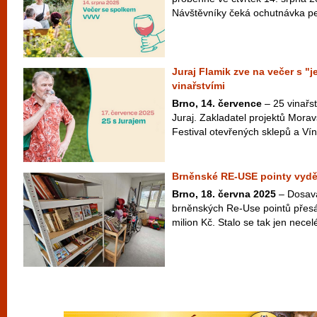
Návštěvníky čeká ochutnávka peč
Juraj Flamik zve na večer s "
vinařstvími
Brno, 14. července
– 25 vinařst
Juraj. Zakladatel projektů Morav
Festival otevřených sklepů a Víno
Brněnské RE-USE pointy vyděl
Brno, 18. června 2025
– Dosava
brněnských Re-Use pointů přes
milion Kč. Stalo se tak jen necel