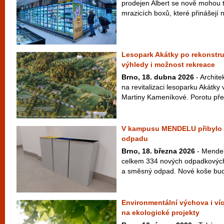
prodejen Albert se nově mohou t
mrazicích boxů, které přinášejí n
Lesopark Akátky po rekonstru
výhledy i možnost rekreace
Brno, 18. dubna 2026
- Archite
na revitalizaci lesoparku Akátk
Martiny Kameníkové. Porotu přes
V kampusu MENDELU přibylo p
odpadu
Brno, 18. března 2026
- Mendelo
celkem 334 nových odpadkových 
a směsný odpad. Nové koše budou
Environmentální výchova i víc
na ekologické projekty