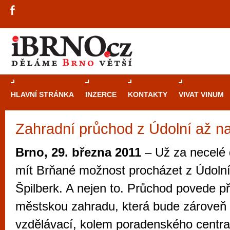
HLAVNÍ STRÁNKA
INZERCE
KONTAKTY
VIVAT VINUM
Zahradní průchod z Údolní až na
Průvodce
kasi
Brně: Od rulet
Brno, 29. března 2011
– Už za necelé 
automaty
mít Brňané možnost procházet z Údolní
Brno je měs
Špilberk. A nejen to. Průchod povede p
zajímavé p
městskou zahradu, která bude zároveň 
restaurace, div
vzdělávací, kolem poradenského centra
Mimo jiné je ale také místem, kde si můžet