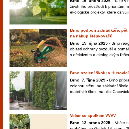
Brno, 16. února 2026
- Také v 
životního prostředí k prioritám 
ekologické projekty, které oživují
Brno podpoří zahrádkáře, pět 
na nákup štěpkovačů
Brno, 15. října 2025
- Brno reag
oblasti ochrany ovzduší a pomá
s efektivním a ekologickým řešen
Brno ozelení školu v Husovicí
Brno, 7. října 2025
- Brno připra
zelenou stěnu na základní škol
mateřské škole na ulici Cacovick
Večer se spolkem VVVV
Brno, 12. srpna 2025
– Večer s
proběhne ve čtvrtek 14. srpna 