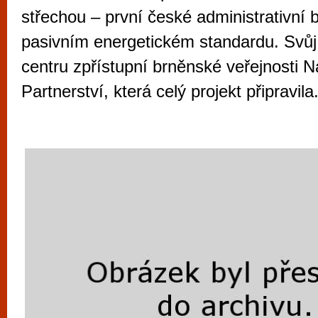
vyzkoušet různé kasinové hry. V neustál
střechou – první české administrativní 
metropoli naleznete širokou nabídku her o
pasivním energetickém standardu. Svů
po moderní automaty jak pro pravidelné n
centru zpřístupní brněnské veřejnosti 
příležitostné hráče. V...
Partnerství, která celý projekt připravila