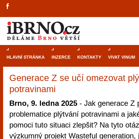
HLAVNÍ STRÁNKA
INZERCE
KONTAKTY
VIVAT VINUM
Generace Z se učí omezovat plý
Průvodce
kasi
potravinami
Brně: Od rulet
automaty
Brno, 9. ledna 2025
- Jak generace Z p
Brno je měs
problematice plýtvání potravinami a ja
zajímavé p
pomoci tuto situaci zlepšit? Na tyto ot
restaurace, div
výzkumný projekt Wasteful generation, 
Mimo jiné je ale také místem, kde si můžet