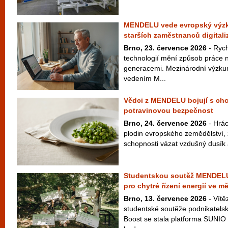
MENDELU vede evropský výzku
starších zaměstnanců digitali
Brno, 23. července 2026
- Rych
technologií mění způsob práce n
generacemi. Mezinárodní výzku
vedením M...
Vědci z MENDELU bojují s cho
potravinovou bezpečnost
Brno, 24. července 2026
- Hrác
plodin evropského zemědělství,
schopnosti vázat vzdušný dusík a
Studentskou soutěž MENDELU 
pro chytré řízení energií ve m
Brno, 13. července 2026
- Vítě
studentské soutěže podnikate
Boost se stala platforma SUNIO 