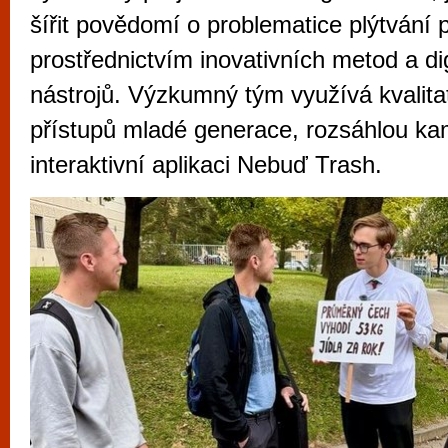
vyzkoušet různé kasinové hry. V neustál
šířit povědomí o problematice plýtvání 
metropoli naleznete širokou nabídku her o
prostřednictvím inovativních metod a dig
po moderní automaty jak pro pravidelné n
nástrojů. Výzkumný tým využívá kvalit
příležitostné hráče. V...
přístupů mladé generace, rozsáhlou ka
interaktivní aplikaci Nebuď Trash.