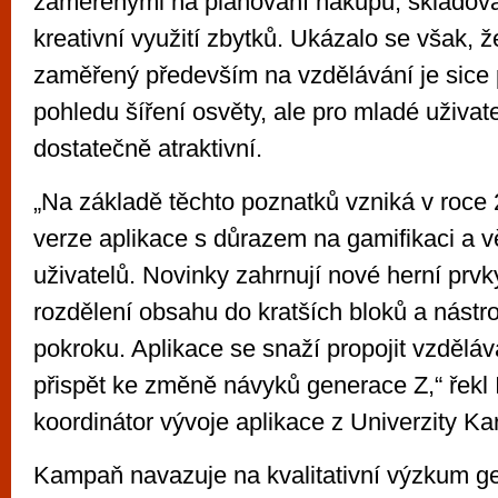
zaměřenými na plánování nákupů, skladová
kreativní využití zbytků. Ukázalo se však, ž
zaměřený především na vzdělávání je sice 
pohledu šíření osvěty, ale pro mladé uživat
dostatečně atraktivní.
„Na základě těchto poznatků vzniká v roce
verze aplikace s důrazem na gamifikaci a v
uživatelů. Novinky zahrnují nové herní prv
rozdělení obsahu do kratších bloků a nástro
pokroku. Aplikace se snaží propojit vzděláv
přispět ke změně návyků generace Z,“ řekl 
koordinátor vývoje aplikace z Univerzity Kar
Kampaň navazuje na kvalitativní výzkum ge