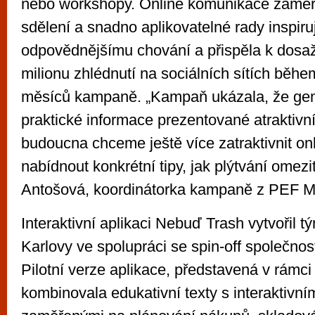
nebo workshopy. Online komunikace zaměř
sdělení a snadno aplikovatelné rady inspiru
odpovědnějšímu chování a přispěla k dosaž
milionu zhlédnutí na sociálních sítích během
měsíců kampaně. „Kampaň ukázala, že gen
praktické informace prezentované atraktivn
budoucna chceme ještě více zatraktivnit on
nabídnout konkrétní tipy, jak plýtvání omezi
Antošová, koordinátorka kampaně z PEF
Interaktivní aplikaci Nebuď Trash vytvořil t
Karlovy ve spolupráci se spin-off společno
Pilotní verze aplikace, představená v rámc
kombinovala edukativní texty s interaktivní