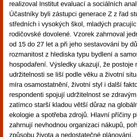
realizoval Institut evaluací a sociálních an
Účastníky byli zástupci generace Z z řad s
středních i vysokých škol, mladých pracujíc
rodičovské dovolené. Vzorek zahrnoval jed
od 15 do 27 let a při jeho sestavování by d
rozmanitost z hlediska typu bydlení a samos
hospodaření. Výsledky ukazují, že postoje
udržitelnosti se liší podle věku a životní sit
míra osamostatnění, životní styl i další fakt
respondenti spojují udržitelnost se zdravým
zatímco starší kladou větší důraz na globáln
ekologie a spotřeba zdrojů. Hlavní příčiny p
zahrnují nevhodnou organizaci nákupů, po
způsobu života a nedostatečné plánování.