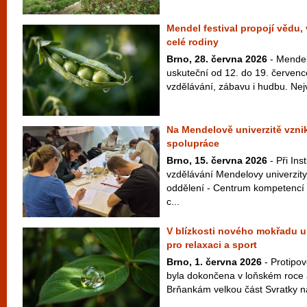
Mendel festival propojí vědu,
celé rodiny
Brno, 28. června 2026
- Mendel 
uskuteční od 12. do 19. červenc
vzdělávání, zábavu i hudbu. Nej
Na Mendelově univerzitě vzni
spolupráce
Brno, 15. června 2026
- Při Ins
vzdělávání Mendelovy univerzity
oddělení - Centrum kompetencí 
c...
V blízkosti nového mokřadu u
pro relaxaci a sport
Brno, 1. června 2026
- Protipo
byla dokončena v loňském roce 
Brňankám velkou část Svratky na 