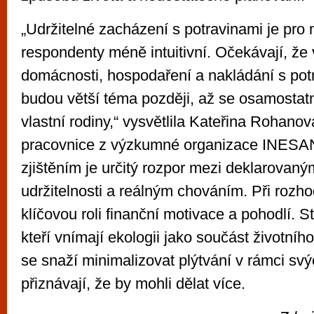
„Udržitelné zacházení s potravinami je pro 
respondenty méně intuitivní. Očekávají, že
domácnosti, hospodaření a nakládání s pot
budou větší téma později, až se osamostatn
vlastní rodiny,“ vysvětlila Kateřina Rohan
pracovnice z výzkumné organizace INESA
zjištěním je určitý rozpor mezi deklarova
udržitelnosti a reálným chováním. Při rozh
klíčovou roli finanční motivace a pohodlí. S
kteří vnímají ekologii jako součást životního
se snaží minimalizovat plýtvání v rámci svý
přiznávají, že by mohli dělat více.