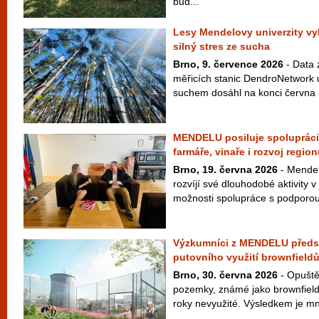
bud...
Lesy Mendelovy univerzity vy
silný stres ze sucha
Brno, 9. července 2026
- Data z
měřicích stanic DendroNetwork u
suchem dosáhl na konci června h
MENDELU posiluje spolupráci 
farmáře, vinaře i rozvoj regio
Brno, 19. června 2026
- Mendel
rozvíjí své dlouhodobé aktivity v
možnosti spolupráce s podporou 
Výzkumníci z MENDELU předst
putovního využití brownfield
Brno, 30. června 2026
- Opuště
pozemky, známé jako brownfieldy
roky nevyužité. Výsledkem je mn