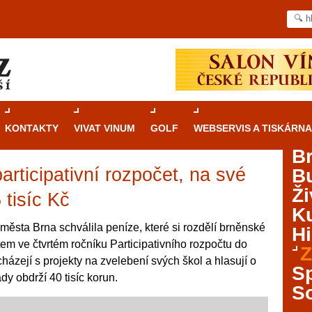
KONTAKTY
VIVAT VINUM
GOLF
WEBSERVIS A TISKÁRNA
B
articipativní rozpočet, na své
B
Průvodce
kasinovými hrami v Brně: Od
Ži
rulety po video automaty
 tisíc Kč
Ku
Brno je městem známým pro zajímavé památky, skvělé
města Brna schválila peníze, které si rozdělí brněnské
Hi
restaurace, divadla a univerzity. Mimo jiné je ale také
em ve čtvrtém ročníku Participativního rozpočtu do
Z
místem, kde si můžete legálně a bezpečně vyzkoušet
házejí s projekty na zvelebení svých škol a hlasují o
různé kasinové hry. V neustále kvetoucí moravské
S
y obdrží 40 tisíc korun.
metropoli naleznete širokou nabídku her od klasické
S
rulety až po moderní automaty jak pro pravidelné
ráče. V...