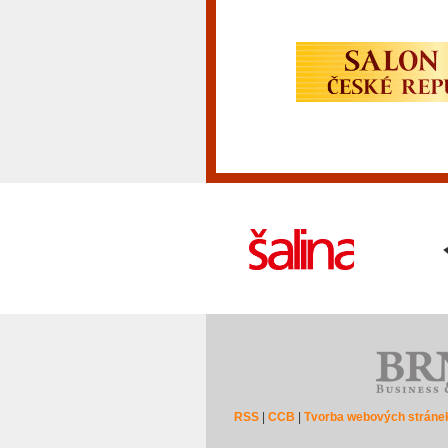
RSS
|
CCB
|
Tvorba webových stráne