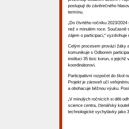
postupují do závěrečného hlaso
termínu.
„Do čtvrtého ročníku 2023/2024 s
než v minulém roce. Současně se 
zájem o participaci,“ vyzdvihuje 
Celým procesem provází žáky a 
komunikuje s Odborem participa
instituci 35 tisíc korun, o jejich
koordinátorovi.
Participativní rozpočet do škol 
Projekt je zároveň učí veřejném
a obohacuje běžnou výuku. Posilu
„V minulých ročnících si děti o
science centra, čtenářský koutek
technologické vychytávky jako 3D 