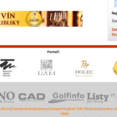
Nej
Žád
Dal
Při
Partneři
k Brno
|
Časopis Brno Business
|
Fotogalerie
|
Brno TOP 100
|
krimi
|
trends
|
s
údajů.