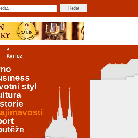
ŠALINA
rno
usiness
votní styl
ltura
storie
ajímavosti
port
outěže