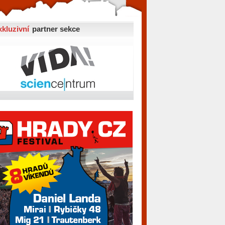
xkluzivní
partner sekce