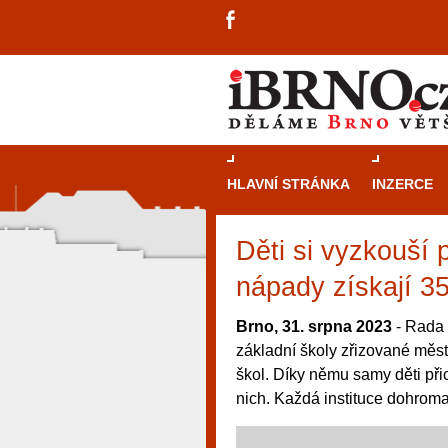
HLAVNÍ STRÁNKA
INZERCE
Děti si vyzkouší p
nápady získají 35
Brno, 31. srpna 2023
- Rada 
základní školy zřizované měst
škol. Díky němu samy děti přic
nich. Každá instituce dohromad
návštěvníky, tak pro příležitostné h