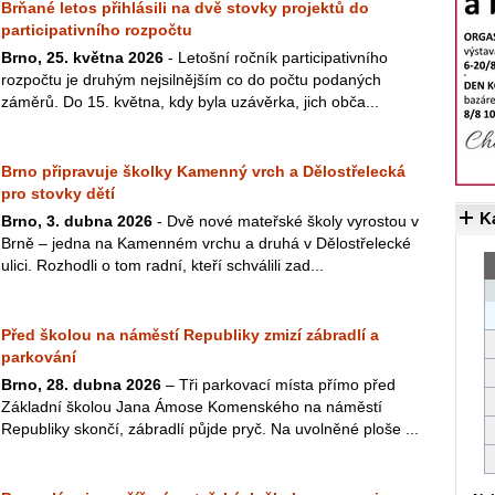
Brňané letos přihlásili na dvě stovky projektů do
participativního rozpočtu
Brno, 25. května 2026
- Letošní ročník participativního
rozpočtu je druhým nejsilnějším co do počtu podaných
záměrů. Do 15. května, kdy byla uzávěrka, jich obča...
Brno připravuje školky Kamenný vrch a Dělostřelecká
pro stovky dětí
K
Brno, 3. dubna 2026
- Dvě nové mateřské školy vyrostou v
Brně – jedna na Kamenném vrchu a druhá v Dělostřelecké
ulici. Rozhodli o tom radní, kteří schválili zad...
Před školou na náměstí Republiky zmizí zábradlí a
parkování
Brno, 28. dubna 2026
– Tři parkovací místa přímo před
Základní školou Jana Ámose Komenského na náměstí
Republiky skončí, zábradlí půjde pryč. Na uvolněné ploše ...