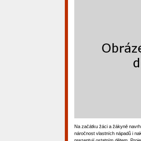
Na začátku žáci a žákyně navrhují
náročnost vlastních nápadů i nak
prezentují ostatním dětem. Proj