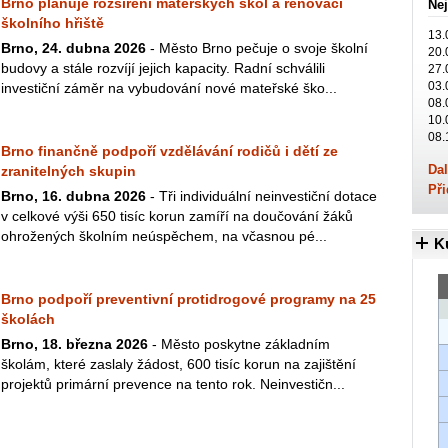
Brno plánuje rozšíření mateřských škol a renovaci
Nej
školního hřiště
13.
Brno, 24. dubna 2026
- Město Brno pečuje o svoje školní
20.
budovy a stále rozvíjí jejich kapacity. Radní schválili
27.
03.
investiční záměr na vybudování nové mateřské ško...
08.
10.
08.
Brno finančně podpoří vzdělávání rodičů i dětí ze
Dal
zranitelných skupin
Při
Brno, 16. dubna 2026
- Tři individuální neinvestiční dotace
v celkové výši 650 tisíc korun zamíří na doučování žáků
ohrožených školním neúspěchem, na včasnou pé...
K
Brno podpoří preventivní protidrogové programy na 25
školách
Brno, 18. března 2026
- Město poskytne základním
školám, které zaslaly žádost, 600 tisíc korun na zajištění
projektů primární prevence na tento rok. Neinvestičn...