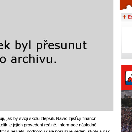
Celý článek...
E
, jak by svoji školu zlepšili. Navíc zjišťují finanční
olik je jejich provedení reálné. Informace následně
ekty s největší podporou dále posuzuje vedení školy a pak