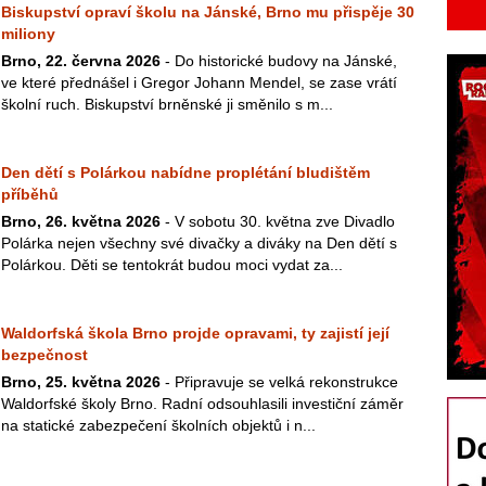
Biskupství opraví školu na Jánské, Brno mu přispěje 30
miliony
Brno, 22. června 2026
- Do historické budovy na Jánské,
ve které přednášel i Gregor Johann Mendel, se zase vrátí
školní ruch. Biskupství brněnské ji směnilo s m...
Den dětí s Polárkou nabídne proplétání bludištěm
příběhů
Brno, 26. května 2026
- V sobotu 30. května zve Divadlo
Polárka nejen všechny své divačky a diváky na Den dětí s
Polárkou. Děti se tentokrát budou moci vydat za...
Waldorfská škola Brno projde opravami, ty zajistí její
bezpečnost
Brno, 25. května 2026
- Připravuje se velká rekonstrukce
Waldorfské školy Brno. Radní odsouhlasili investiční záměr
na statické zabezpečení školních objektů i n...