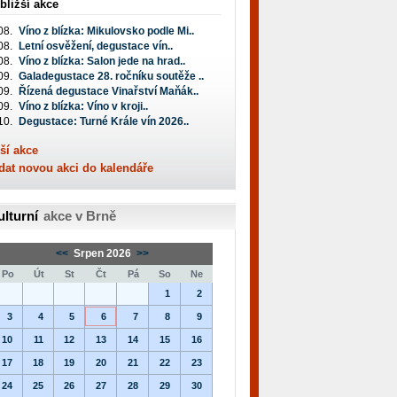
bližší akce
08.
Víno z blízka: Mikulovsko podle Mi..
08.
Letní osvěžení, degustace vín..
08.
Víno z blízka: Salon jede na hrad..
09.
Galadegustace 28. ročníku soutěže ..
09.
Řízená degustace Vinařství Maňák..
09.
Víno z blízka: Víno v kroji..
10.
Degustace: Turné Krále vín 2026..
ší akce
dat novou akci do kalendáře
ulturní
akce v Brně
<<
Srpen 2026
>>
Po
Út
St
Čt
Pá
So
Ne
1
2
3
4
5
6
7
8
9
10
11
12
13
14
15
16
17
18
19
20
21
22
23
24
25
26
27
28
29
30