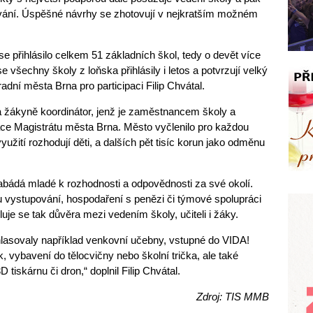
vání. Úspěšné návrhy se zhotovují v nejkratším možném
e přihlásilo celkem 51 základních škol, tedy o devět více
všechny školy z loňska přihlásily i letos a potvrzují velký
radní města Brna pro participaci Filip Chvátal.
žákyně koordinátor, jenž je zaměstnancem školy a
ce Magistrátu města Brna. Město vyčlenilo pro každou
ž využití rozhodují děti, a dalších pět tisíc korun jako odměnu
nabádá mladé k rozhodnosti a odpovědnosti za své okolí.
u vystupování, hospodaření s penězi či týmové spolupráci
je se tak důvěra mezi vedením školy, učiteli i žáky.
dhlasovaly například venkovní učebny, vstupné do VIDA!
, vybavení do tělocvičny nebo školní trička, ale také
tiskárnu či dron,“ doplnil Filip Chvátal.
Zdroj: TIS MMB