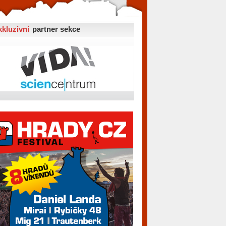
xkluzivní
partner sekce