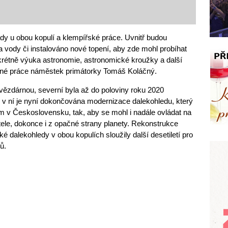
ády u obou kopulí a klempířské práce. Uvnitř budou
vody či instalováno nové topení, aby zde mohl probíhat
krétně výuka astronomie, astronomické kroužky a další
ované práce náměstek primátorky Tomáš Koláčný.
hvězdárnou, severní byla až do poloviny roku 2020
 v ní je nyní dokončována modernizace dalekohledu, který
m v Československu, tak, aby se mohl i nadále ovládat na
tele, dokonce i z opačné strany planety. Rekonstrukce
 dalekohledy v obou kopulích sloužily další desetiletí pro
ů.