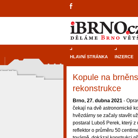
HLAVNÍ STRÁNKA
INZERCE
Kopule na brněns
rekonstrukce
Brno, 27. dubna 2021
- Oprav
čekají na dvě astronomické k
hvězdárny se začaly stavět už
postaral Luboš Perek, který z 
reflektor o průměru 50 centime
návštěvníky, tak pro příležitostné h
továrně, dokázal konstrukci př