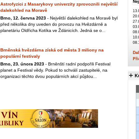
Nej
Astrofyzici z Masarykovy univerzity zprovoznili největší
dalekohled na Moravě
13.
20.
Brno, 12. června 2023
- Největší dalekohled na Moravě byl
27.
před několika dny uveden do provozu na Hvězdárně a
03.
planetáriu Oldřicha Kotíka ve Ždánicích. Jedná se o...
08.
10.
08.
Brněnská hvězdárna získá od města 3 miliony na
Dal
populární festivaly
Při
Brno, 23. února 2023
- Brněnští radní podpořili Festival
planet a Festival vědy. Pokud to schválí zastupitelé, na
K
organizaci těchto dvou populárních akcí půjdou...