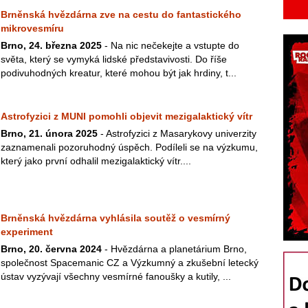
Brněnská hvězdárna zve na cestu do fantastického
mikrovesmíru
Brno, 24. března 2025
- Na nic nečekejte a vstupte do
světa, který se vymyká lidské představivosti. Do říše
podivuhodných kreatur, které mohou být jak hrdiny, t...
Astrofyzici z MUNI pomohli objevit mezigalaktický vítr
Brno, 21. února 2025
- Astrofyzici z Masarykovy univerzity
zaznamenali pozoruhodný úspěch. Podíleli se na výzkumu,
který jako první odhalil mezigalaktický vítr....
Brněnská hvězdárna vyhlásila soutěž o vesmírný
experiment
Brno, 20. června 2024
- Hvězdárna a planetárium Brno,
společnost Spacemanic CZ a Výzkumný a zkušební letecký
ústav vyzývají všechny vesmírné fanoušky a kutily, ...