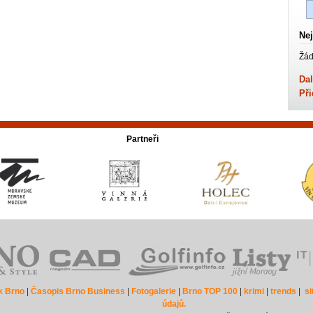
Nej
Žád
Dal
Při
Partneři
k Brno
|
Časopis Brno Business
|
Fotogalerie
|
Brno TOP 100
|
krimi
|
trends
|
s
údajů.