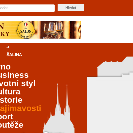
ŠALINA
rno
usiness
votní styl
ltura
storie
ajímavosti
port
outěže