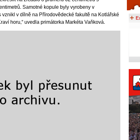
entimetrů. Samotné kopule byly vyrobeny v
Celý článek...
 vznikl v dílně na Přírodovědecké fakultě na Kotlářské
E
a Kraví horu,“ uvedla primátorka Markéta Vaňková.