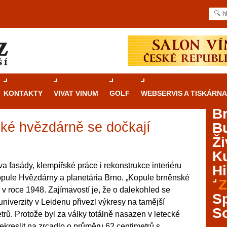
KONTAKTY
VIVAT VINUM
GOLF
WEBSERVIS A TISKÁRNA
B
ké hvězdárně se dočkají
B
Průvodce
kasinovými hrami v Brně: Od
Ži
rulety po video automaty
Ku
Brno je městem známým pro zajímavé památky, skvělé
a fasády, klempířské práce i rekonstrukce interiéru
Hi
restaurace, divadla a univerzity. Mimo jiné je ale také
opule Hvězdárny a planetária Brno. „Kopule brněnské
Z
místem, kde si můžete legálně a bezpečně vyzkoušet
 v roce 1948. Zajímavostí je, že o dalekohled se
různé kasinové hry. V neustále kvetoucí moravské
S
univerzity v Leidenu přivezl výkresy na tamější
metropoli naleznete širokou nabídku her od klasické
S
trů. Protože byl za války totálně nasazen v letecké
rulety až po moderní automaty jak pro pravidelné
ráče. V...
ekreslit na zrcadlo o průměru 62 centimetrů s