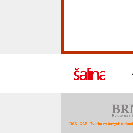
RSS
|
CCB
|
Tvorba webových stráne