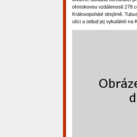
ohniskovou vzdáleností 278 c
Královopolské strojírně. Tubus
ulici a odtud jej vykutáleli n