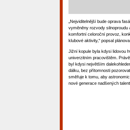
„Nejviditelnější bude oprava fas
vyměněny rozvody silnoproudu a 
komfortní celoroční provoz, kon
klubové aktivity,“ popsal plán
Jižní kopule byla kdysi lidovou 
univerzitním pracovištěm. Právě
byl kdysi největším dalekohlede
dálku, bez přítomnosti pozorova
směřuje k tomu, aby astronomické
nové generace nadšených talent