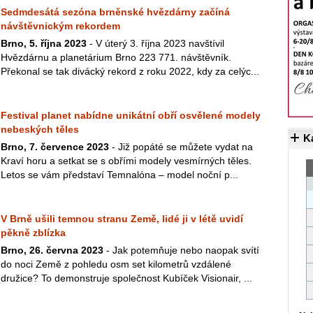
Sedmdesátá sezóna brněnské hvězdárny začíná
návštěvnickým rekordem
Brno, 5. října 2023
- V úterý 3. října 2023 navštívil
Hvězdárnu a planetárium Brno 223 771. návštěvník.
Překonal se tak divácký rekord z roku 2022, kdy za celýc...
Festival planet nabídne unikátní obří osvělené modely
nebeských těles
K
Brno, 7. července 2023
- Již popáté se můžete vydat na
Kraví horu a setkat se s obřími modely vesmírných těles.
Letos se vám představí Temnalóna – model noční p...
V Brně ušili temnou stranu Země, lidé ji v létě uvidí
pěkně zblízka
Brno, 26. června 2023
- Jak potemňuje nebo naopak svítí
do noci Země z pohledu osm set kilometrů vzdálené
družice? To demonstruje společnost Kubíček Visionair, ...