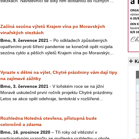
stezkách. Návštěvníci se díky nim dostanou do různých ...
Začíná sezóna výletů Krajem vína po Moravských
vinařských stezkách
Brno, 9. července 2021
– Po odkladech způsobených
opatřeními proti šíření pandemie se konečně opět rozjela
sezóna cyklo a pěších výletů Krajem vína po Moravskýc...
K
Vyrazte s dětmi na výlet, Chytré prázdniny vám dají tipy
na zajímavé zážitky
Brno, 3. července 2021
- V loňském roce se na jižní
Moravě uskutečnil první ročník projektu Chytré prázdniny.
Letos se akce opět odehraje, tentokrát v rozšířené...
Rozhledna Holedná otevřena, přístupná bude
celoročně a zdarma
Brno, 16. prosince 2020
– Tři roky od vítězství v
participativním rozpočtu se myšlenka rozhledny v oboře