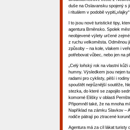
duše na Oslavansku spojený s j
i rituálem v podobě vypití„vlajk
I to jsou nové turistické tipy, k
agentura Brněnsko. Spolek měst, 
neobjevené výlety určené zejmén
z ruchu velkoměsta. Odměnou ji
způsoby – na kole, vlakem i ve
potřebovat vůbec, nebo jen na p
„Celý loňský rok na vlastní kůži
humny. Výsledkem jsou nejen turi
radami pro cyklisty, pěší i rod
spouštět nejrůznější soutěže, hl
stezka, do které se zapojilo se
komorné Elišky v oblasti Pernštej
Připomněl také, že na mnoha mís
Například na zámku Slavkov – Aust
rodiče pátrají po ztracené koruně
Agentura má za cíl lákat turisty