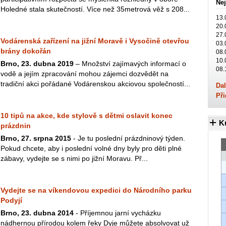
Nej
Holedné stala skutečností. Více než 35metrová věž s 208...
13.
20.
27.
Vodárenská zařízení na jižní Moravě i Vysočině otevřou
03.
brány dokořán
08.
10.
Brno, 23. dubna 2019
– Množství zajímavých informací o
08.
vodě a jejím zpracování mohou zájemci dozvědět na
tradiční akci pořádané Vodárenskou akciovou společností...
Dal
Při
10 tipů na akce, kde stylově s dětmi oslavit konec
K
prázdnin
Brno, 27. srpna 2015
- Je tu poslední prázdninový týden.
Pokud chcete, aby i poslední volné dny byly pro děti plné
zábavy, vydejte se s nimi po jižní Moravu. Př...
Vydejte se na víkendovou expedici do Národního parku
Podyjí
Brno, 23. dubna 2014
- Příjemnou jarní vycházku
nádhernou přírodou kolem řeky Dyje můžete absolvovat už