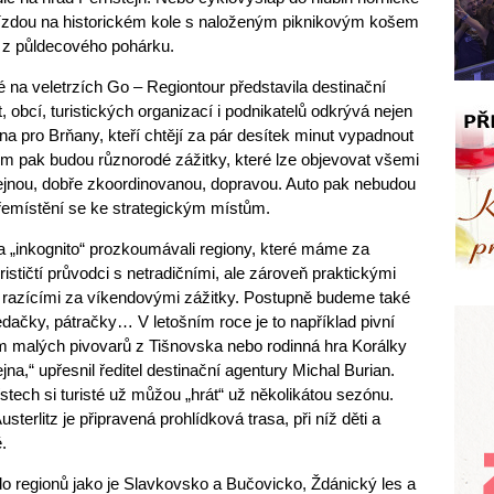
ízdou na historickém kole s naloženým piknikovým košem
y“ z půldecového pohárku.
teré na veletrzích Go – Regiontour představila destinační
obcí, turistických organizací i podnikatelů odkrývá nejen
a pro Brňany, kteří chtějí za pár desítek minut vypadnout
m pak budou různorodé zážitky, které lze objevovat všemi
řejnou, dobře zkoordinovanou, dopravou. Auto pak nebudou
řemístění se ke strategickým místům.
 a „inkognito“ prozkoumávali regiony, které máme za
stičtí průvodci s netradičními, ale zároveň praktickými
iny razícími za víkendovými zážitky. Postupně budeme také
edačky, pátračky… V letošním roce je to například pivní
dm malých pivovarů z Tišnovska nebo rodinná hra Korálky
na,“ upřesnil ředitel destinační agentury Michal Burian.
tech si turisté už můžou „hrát“ už několikátou sezónu.
erlitz je připravená prohlídková trasa, při níž děti a
.
 do regionů jako je Slavkovsko a Bučovicko, Ždánický les a