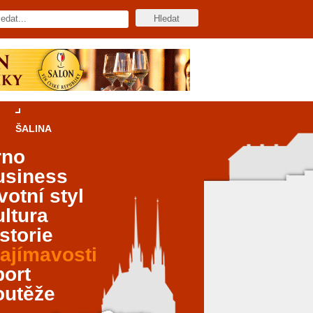
ŠALINA
rno
usiness
votní styl
ltura
storie
ajímavosti
port
outěže