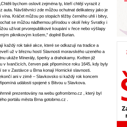
„Chtěli bychom oslovit zejména ty, kteří chtějí vyrazit z
z auta. Návštěvníci zde můžou ochutnat delikatesy jako je
 i vína. Kráčet můžou po stopách těžby černého uhlí i bitvy,
Kochat se můžou nádhernou přírodou v okolí řeky Svratky i
můžou užívat prvorepublikové koupání v řece nebo výšlapy
veným piknikovým košem,“ doplnil Burian.
jí každý rok také akce, které se odkazují na tradice a
 Veveří už v březnu hostí Slavnosti moravského uzeného a
tnu ukáže Minerály, šperky a drahokamy. Květen již
tu v Ivančicích, červen pak připomínce roku 1645, kdy byly
 se v Zastávce u Brna konají Hornické slavnosti.
nekončí ani v zimě – Slavkovsko si každý rok koncem
řipomíná události spojené s Bitvou u Slavkova.
ouhrnně prezentovány na webu gofrombrno.cz , který byl
ckého portálu města Brna gotobrno.cz .