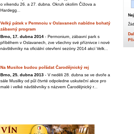
o víkendu 26. a 27. dubna. Okruh okolím Čížova a
Hardegg...
Nej
Velký pátek v Permnoiu v Oslavanech nabídne bohatý
Žád
zábavný program
Dal
Brno, 17. dubna 2014
- Permonium, zábavní park s
Při
příběhem v Oslavanech, zve všechny své příznivce i nové
návštěvníky na oficiální otevření sezóny 2014 akcí Velk...
Na Musilce budou pořádat Čarodějnický rej
Brno, 25. dubna 2013
- V neděli 28. dubna se ve dvoře a
sále Musilky od půl čtvrté odpoledne uskuteční akce pro
malé i velké návštěvníky s názvem Čarodějnický r...