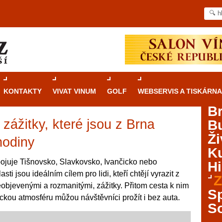
KONTAKTY
VIVAT VINUM
GOLF
WEBSERVIS A TISKÁRNA
B
zážitky, které jsou z Brna
B
Průvodce
kasinovými hrami v Brně: Od
Ži
rulety po video automaty
hodiny
Ku
Brno je městem známým pro zajímavé památky, skvělé
ojuje Tišnovsko, Slavkovsko, Ivančicko nebo
Hi
restaurace, divadla a univerzity. Mimo jiné je ale také
i jsou ideálním cílem pro lidi, kteří chtějí vyrazit z
Z
místem, kde si můžete legálně a bezpečně vyzkoušet
eobjevenými a rozmanitými, zážitky. Přitom cesta k nim
různé kasinové hry. V neustále kvetoucí moravské
S
ickou atmosféru můžou návštěvníci prožít i bez auta.
metropoli naleznete širokou nabídku her od klasické
S
rulety až po moderní automaty jak pro pravidelné
ráče. V...