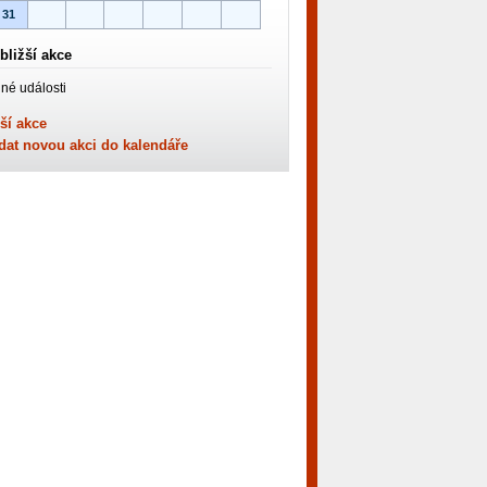
31
bližší akce
né události
ší akce
dat novou akci do kalendáře