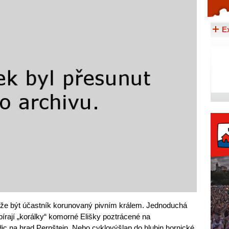
Celý článek...
E
může být účastník korunovaný pivním králem. Jednoduchá
sbírají „korálky“ komorné Elišky poztrácené na
c na hrad Pernštejn. Nebo cyklovýšlap do hlubin hornické