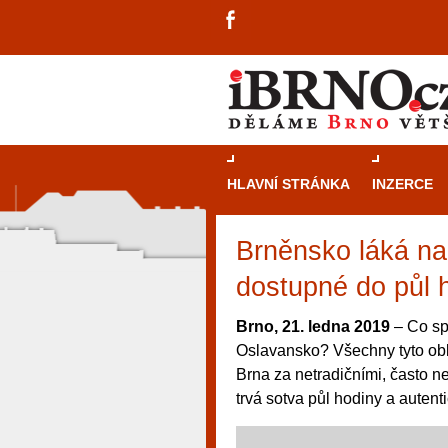
HLAVNÍ STRÁNKA
INZERCE
Brněnsko láká na 
dostupné do půl 
Brno, 21. ledna 2019
– Co sp
Oslavansko? Všechny tyto oblast
Brna za netradičními, často n
trvá sotva půl hodiny a autent
návštěvníky, tak pro příležitostné h