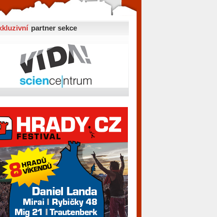
xkluzivní
partner sekce