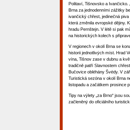
Politaví, Tišnovsko a Ivančicko. 
Brna za jednodenními zážitky be
ivančický chřest, jedinečná piva
která změnila evropské dějiny. 
hradu Pernštejn. V létě si pak 
na historických kolech s připra
V regionech v okolí Brna se kona
historii jednotlivých míst. Hrad
vína, Tišnov zase v dubnu a kvě
tradičně patří Slavnostem chřes
Bučovice obléhány Švédy. V září
Turistická sezóna v okolí Brna 
listopadu a začátkem prosince p
Tipy na výlety „za Brno“ jsou s
začleněný do oficiálního turisti