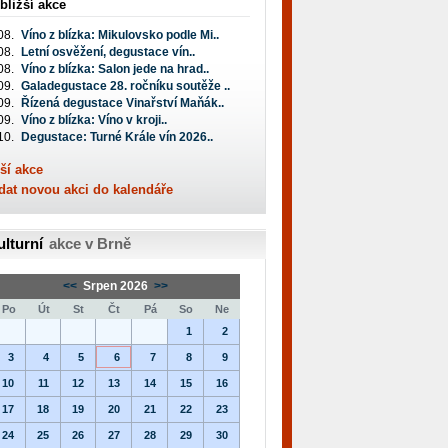
bližší akce
08.
Víno z blízka: Mikulovsko podle Mi..
08.
Letní osvěžení, degustace vín..
08.
Víno z blízka: Salon jede na hrad..
09.
Galadegustace 28. ročníku soutěže ..
09.
Řízená degustace Vinařství Maňák..
09.
Víno z blízka: Víno v kroji..
10.
Degustace: Turné Krále vín 2026..
ší akce
dat novou akci do kalendáře
ulturní
akce v Brně
<<
Srpen 2026
>>
Po
Út
St
Čt
Pá
So
Ne
1
2
3
4
5
6
7
8
9
10
11
12
13
14
15
16
17
18
19
20
21
22
23
24
25
26
27
28
29
30