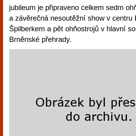
vyzkoušet různé kasinové hry. V neustál
jubileum je připraveno celkem sedm ohň
metropoli naleznete širokou nabídku her o
a závěrečná nesoutěžní show v centru
po moderní automaty jak pro pravidelné n
Špilberkem a pět ohňostrojů v hlavní so
příležitostné hráče. V...
Brněnské přehrady.