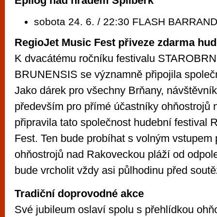
Epilog nad hradem Špilberk
sobota 24. 6. / 22:30 FLASH BARRAN
RegioJet Music Fest přiveze zdarma hu
K dvacátému ročníku festivalu STAROBR
BRUNENSIS se významně připojila společn
Jako dárek pro všechny Brňany, návštěvník
především pro přímé účastníky ohňostrojů 
připravila tato společnost hudební festival
Fest. Ten bude probíhat s volným vstupem 
ohňostrojů nad Rakoveckou pláží od odpol
bude vrcholit vždy asi půlhodinu před sout
Tradiční doprovodné akce
Své jubileum oslaví spolu s přehlídkou ohňo