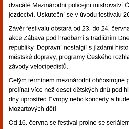
dvacáté Mezinárodní policejní mistrovství 
jezdectví. Uskuteční se v úvodu festivalu 26
Závěr festivalu obstará od 23. do 24. červn
akce Zábava pod hradbami s tradičním Dn
republiky, Dopravní nostalgií s jízdami hist
městské dopravy, programy Českého rozhl
závody velocipedistů.
Celým termínem mezinárodní ohňostrojné p
prolínat více než deset dětských dnů pod h
dny uprostřed Evropy nebo koncerty a hude
Mozartových dětí.
Od 16. června se festival prolne se seriále