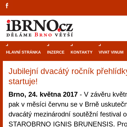
HLAVNÍ STRÁNKA
INZERCE
KONTAKTY
VIVAT VINUM
Jubilejní dvacátý ročník přehlíd
Průvodce
kasi
startuje!
Brně: Od rulet
automaty
Brno, 24. května 2017
- V závěru květ
Brno je měs
pak v měsíci červnu se v Brně uskuteční
zajímavé p
dvacátý mezinárodní soutěžní festival o
restaurace, div
STAROBRNO IGNIS BRUNENSIS. Pro 
Mimo jiné je ale také místem, kde si můžet