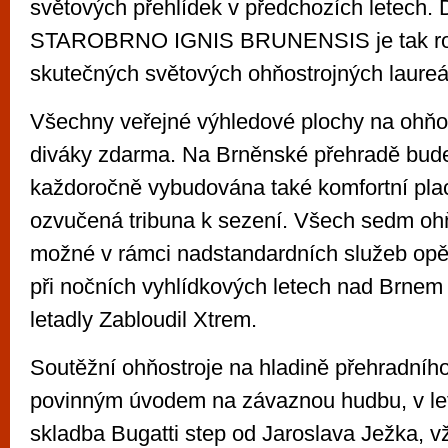
světových přehlídek v předchozích letech. 
STAROBRNO IGNIS BRUNENSIS je tak r
skutečných světových ohňostrojných laureá
Všechny veřejné výhledové plochy na ohňos
diváky zdarma. Na Brněnské přehradě bude
každoročně vybudována také komfortní pla
ozvučená tribuna k sezení. Všech sedm oh
možné v rámci nadstandardních služeb opě
při nočních vyhlídkových letech nad Brne
letadly Zabloudil Xtrem.
Soutěžní ohňostroje na hladině přehradního 
povinným úvodem na závaznou hudbu, v le
skladba Bugatti step od Jaroslava Ježka, v