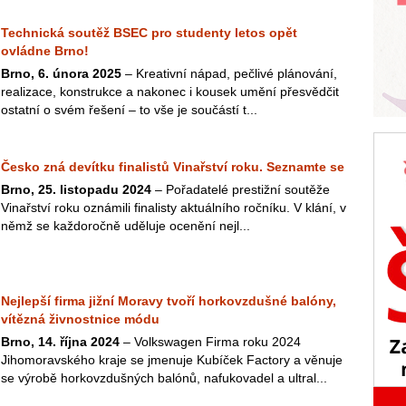
Technická soutěž BSEC pro studenty letos opět
ovládne Brno!
Brno, 6. února 2025
– Kreativní nápad, pečlivé plánování,
realizace, konstrukce a nakonec i kousek umění přesvědčit
ostatní o svém řešení – to vše je součástí t...
Česko zná devítku finalistů Vinařství roku. Seznamte se
Brno, 25. listopadu 2024
– Pořadatelé prestižní soutěže
Vinařství roku oznámili finalisty aktuálního ročníku. V klání, v
němž se každoročně uděluje ocenění nejl...
Nejlepší firma jižní Moravy tvoří horkovzdušné balóny,
vítězná živnostnice módu
Brno, 14. října 2024
– Volkswagen Firma roku 2024
Jihomoravského kraje se jmenuje Kubíček Factory a věnuje
se výrobě horkovzdušných balónů, nafukovadel a ultral...