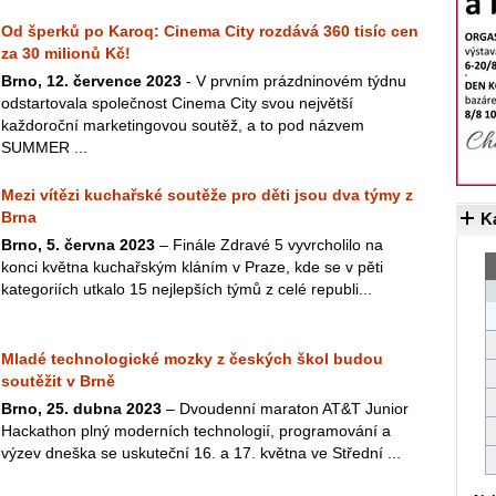
Od šperků po Karoq: Cinema City rozdává 360 tisíc cen
za 30 milionů Kč!
Brno, 12. července 2023
- V prvním prázdninovém týdnu
odstartovala společnost Cinema City svou největší
každoroční marketingovou soutěž, a to pod názvem
SUMMER ...
Mezi vítězi kuchařské soutěže pro děti jsou dva týmy z
Brna
K
Brno, 5. června 2023
– Finále Zdravé 5 vyvrcholilo na
konci května kuchařským kláním v Praze, kde se v pěti
kategoriích utkalo 15 nejlepších týmů z celé republi...
Mladé technologické mozky z českých škol budou
soutěžit v Brně
Brno, 25. dubna 2023
– Dvoudenní maraton AT&T Junior
Hackathon plný moderních technologií, programování a
výzev dneška se uskuteční 16. a 17. května ve Střední ...