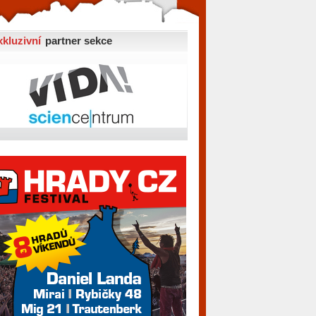
xkluzivní
partner sekce