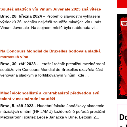
Soutěž mladých vín Vinum Juvenale 2023 zná vítěze
Brno, 28. března 2024
– Proběhlo slavnostní vyhlášení
výsledků 26. ročníku největší soutěže mladých vín u nás
Vinum Juvenale. Na stejném místě byla nabídnuta ví...
Na Concours Mondial de Bruxelles bodovala sladká
moravská vína
Brno, 30. září 2023
- Letošní ročník prestižní mezinárodní
soutěže vín Concours Mondial de Bruxelles uzavřela část
věnovaná sladkým a fortifikovaným vínům, kde ...
Mladí violoncellisté a kontrabasisté předvedou svůj
talent v mezinárodní soutěži
Brno, 5. září 2023
- Hudební fakulta Janáčkovy akademie
múzických umění (HF JAMU) každoročně pořádá prestižní
Mezinárodní soutěž Leoše Janáčka v Brně. Letošní 2...