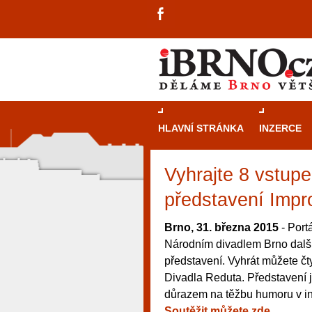
HLAVNÍ STRÁNKA
INZERCE
Vyhrajte 8 vstup
představení Impr
Brno, 31. března 2015
- Portá
Národním divadlem Brno další 
představení. Vyhrát můžete čt
Divadla Reduta. Představení 
důrazem na těžbu humoru v inte
návštěvníky, tak pro příležitostné h
Soutěžit můžete zde