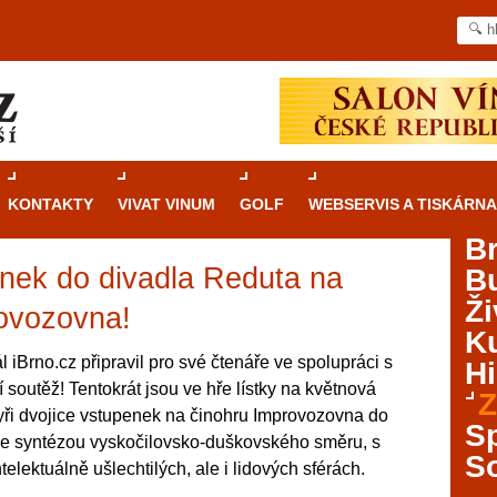
KONTAKTY
VIVAT VINUM
GOLF
WEBSERVIS A TISKÁRNA
B
enek do divadla Reduta na
B
Průvodce
kasinovými hrami v Brně: Od
Ži
rulety po video automaty
ovozovna!
Ku
Brno je městem známým pro zajímavé památky, skvělé
l iBrno.cz připravil pro své čtenáře ve spolupráci s
Hi
restaurace, divadla a univerzity. Mimo jiné je ale také
soutěž! Tentokrát jsou ve hře lístky na květnová
Z
místem, kde si můžete legálně a bezpečně vyzkoušet
yři dvojice vstupenek na činohru Improvozovna do
různé kasinové hry. V neustále kvetoucí moravské
S
je syntézou vyskočilovsko-duškovského směru, s
metropoli naleznete širokou nabídku her od klasické
S
lektuálně ušlechtilých, ale i lidových sférách.
rulety až po moderní automaty jak pro pravidelné
ráče. V...