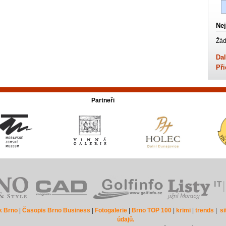
Nej
Žád
Dal
Při
Partneři
k Brno
|
Časopis Brno Business
|
Fotogalerie
|
Brno TOP 100
|
krimi
|
trends
|
s
údajů.