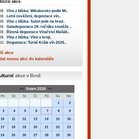
bližší akce
08.
Víno z blízka: Mikulovsko podle Mi..
08.
Letní osvěžení, degustace vín..
08.
Víno z blízka: Salon jede na hrad..
09.
Galadegustace 28. ročníku soutěže ..
09.
Řízená degustace Vinařství Maňák..
09.
Víno z blízka: Víno v kroji..
10.
Degustace: Turné Krále vín 2026..
ší akce
dat novou akci do kalendáře
ulturní
akce v Brně
<<
Srpen 2026
>>
Po
Út
St
Čt
Pá
So
Ne
1
2
3
4
5
6
7
8
9
10
11
12
13
14
15
16
17
18
19
20
21
22
23
24
25
26
27
28
29
30