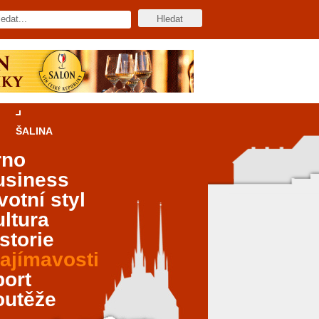
ŠALINA
rno
usiness
votní styl
ltura
storie
ajímavosti
port
outěže