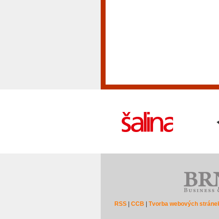
RSS
|
CCB
|
Tvorba webových stráne