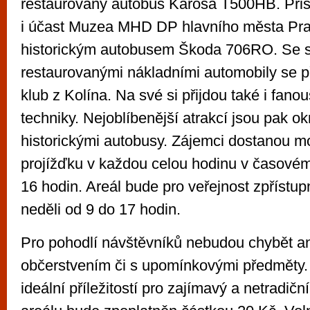
restaurovaný autobus Karosa T500HB. Přisl
i účast Muzea MHD DP hlavního města Pr
historickým autobusem Škoda 706RO. Se 
restaurovanými nákladními automobily se př
klub z Kolína. Na své si přijdou také i fano
techniky. Nejoblíbenější atrakcí jsou pak ok
historickými autobusy. Zájemci dostanou m
projížďku v každou celou hodinu v časové
16 hodin. Areál bude pro veřejnost zpřístup
neděli od 9 do 17 hodin.
Pro pohodlí návštěvníků nebudou chybět an
občerstvením či s upomínkovými předměty.
ideální příležitostí pro zajímavý a netradičn