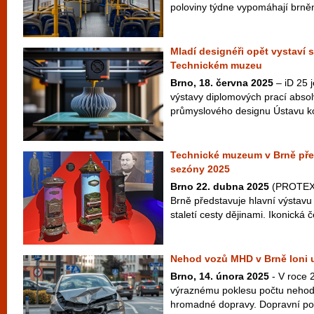
poloviny týdne vypomáhají brně
Mladí designéři opět vystaví 
Technickém muzeu
Brno, 18. června 2025
– iD 25 j
výstavy diplomových prací abso
průmyslového designu Ústavu kon
Technické muzeum v Brně pře
sezóny 2025
Brno 22. dubna 2025
(PROTEXT
Brně představuje hlavní výsta
staletí cesty dějinami. Ikonická
Nehod vozů MHD v Brně loni 
Brno, 14. února 2025
- V roce 
výraznému poklesu počtu nehod 
hromadné dopravy. Dopravní p