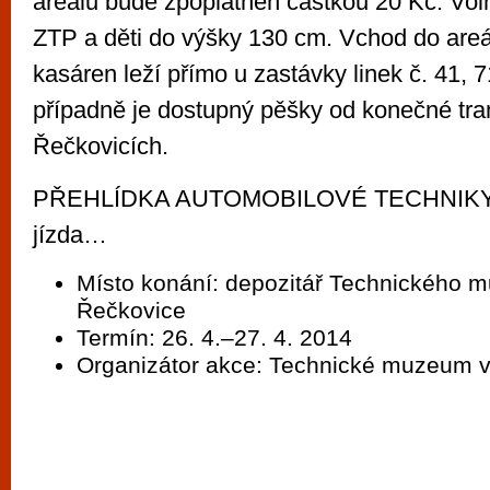
areálu bude zpoplatněn částkou 20 Kč. Vol
ZTP a děti do výšky 130 cm. Vchod do areá
kasáren leží přímo u zastávky linek č. 41, 7
případně je dostupný pěšky od konečné tra
Řečkovicích.
PŘEHLÍDKA AUTOMOBILOVÉ TECHNIKY 
jízda…
Místo konání: depozitář Technického m
Řečkovice
Termín: 26. 4.–27. 4. 2014
Organizátor akce: Technické muzeum v