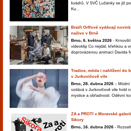
kvádrů. V SVČ Lužánky se již po
Ku...
Bratři Orffové vydávají novink
naživo v Brně
Brno, 6. května 2026
- Krnovští
videoklip Co nejdál, křehkou a v
doprovázenou animací Davida Najb
Tradice, móda i nahlížení do 
v Jurkovičově vile
Brno, 28. dubna 2026
– Módní 
vzdává v Jurkovičově vile hold ro
mystice a obřadnosti. Oděvní ko
ZA a PROTI v Moravské galerii
Sikory
Brno, 16. dubna 2026
- Rozsah