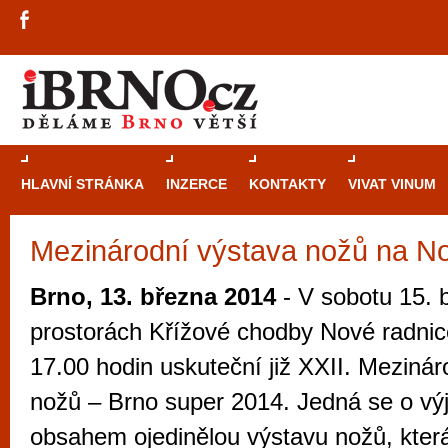
HLAVNÍ STRÁNKA
INZERCE
KONTAKTY
VIVAT VINUM
Mezinárodní výstava nožů na No
Průvodce
kasi
Brně: Od rulet
Brno, 13. března 2014
- V sobotu 15. 
automaty
prostorách Křížové chodby Nové radnic
Brno je měs
17.00 hodin uskuteční již XXII. Mezinár
zajímavé p
nožů – Brno super 2014. Jedná se o v
restaurace, div
obsahem ojedinělou výstavu nožů, která
Mimo jiné je ale také místem, kde si můžet