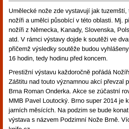
Umělecké nože zde vystavují jak tuzemští, 
nožíři a umělci působící v této oblasti. Mj. p
nožíři z Německa, Kanady, Slovenska, Po
atd. V rámci výstavy dojde k soutěži ve dvan
přičemž výsledky soutěže budou vyhlášeny
16 hodin, tedy hodinu před koncem.
Prestižní výstavu každoročně pořádá Nožíř
Záštitu nad touto významnou akcí převzal 
Brna Roman Onderka. Akce se zúčastní ro
MMB Pavel Loutocký. Brno super 2014 je k
jarních měsících. Na podzim se bude konat
výstava s názvem Podzimní Nože Brně. Víc