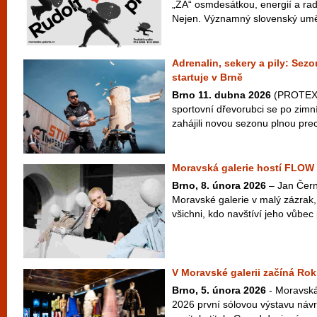
„ZA“ osmdesátkou, energií a radi
Nejen. Významný slovenský uměle
Adrenalin, sekery a pily: S
startuje v Brně
Brno 11. dubna 2026
(PROTEXT)
sportovní dřevorubci se po zimn
zahájili novou sezonu plnou prec
Moravská galerie hostí FLOW
Brno, 8. února 2026
– Jan Čern
Moravské galerie v malý zázrak
všichni, kdo navštíví jeho vůbe
V Moravské galerii začíná Ro
Brno, 5. února 2026
- Moravská
2026 první sólovou výstavu náv