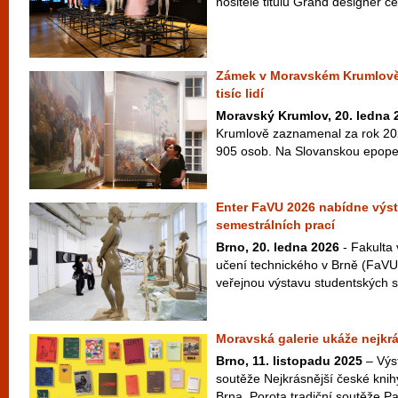
nositele titulu Grand designér 
Zámek v Moravském Krumlově l
tisíc lidí
Moravský Krumlov, 20. ledna 
Krumlově zaznamenal za rok 20
905 osob. Na Slovanskou epopej 
Enter FaVU 2026 nabídne výs
semestrálních prací
Brno, 20. ledna 2026
- Fakulta
učení technického v Brně (FaVU
veřejnou výstavu studentských s
Moravská galerie ukáže nejkrá
Brno, 11. listopadu 2025
– Výst
soutěže Nejkrásnější české knih
Brna. Porota tradiční soutěže P