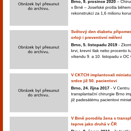
Brno, 9. prosince 2020
– Chiru
v Brně – Josefské prošla během 
rekonstrukcí za 1,6 milionu koru
Světový den diabetu připomen
orloji i preventivní měření
Brno, 5. listopadu 2019
- Zkont
krvi, krevní tlak nebo procento t
víkendu 9. a 10. listopadu v OC 
V CKTCH implantovali miniatu
srdce již 50. pacientovi
Brno, 24. října 2017
- V Centru 
transplantační chirurgie Brno im
již padesátému pacientovi minia
V Brně porodila žena s trans
teprve jako druhá v ČR