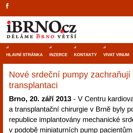
HLAVNÍ STRÁNKA
INZERCE
KONTAKTY
VIVAT VINUM
Nové srdeční pumpy zachraňují 
Průvodce
kasi
transplantaci
Brně: Od rulet
automaty
Brno, 20. září 2013
- V Centru kardiova
Brno je měs
a transplantační chirurgie v Brně byly 
zajímavé p
republice implantovány mechanické srd
restaurace, div
v podobě miniaturních pump pacientům, 
Mimo jiné je ale také místem, kde si můžet