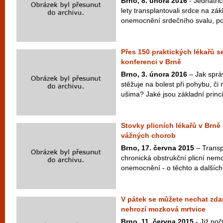
Brno, 8. února 2016
- Jednatřic
lety transplantovali srdce na zá
onemocnění srdečního svalu, por
Přes 150 praktických lékařů s
konferenci v Brně
Brno, 3. února 2016
– Jak správ
stěžuje na bolest při pohybu, či
ušima? Jaké jsou základní princip
Stovky plicních lékařů v Brně 
vážných chorob
Brno, 17. června 2015
– Transp
chronická obstrukční plicní nem
onemocnění - o těchto a dalších
V pátek se můžete nechat zda
nehrozí mozková mrtvice
Brno, 11. června 2015
- Již poč