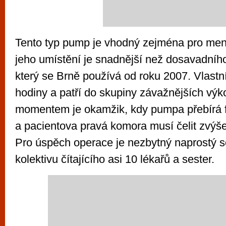
Tento typ pump je vhodný zejména pro menš
jeho umístění je snadnější než dosavadního
který se Brně používá od roku 2007. Vlastn
hodiny a patří do skupiny závažnějších výk
momentem je okamžik, kdy pumpa přebírá f
a pacientova pravá komora musí čelit zvý
Pro úspěch operace je nezbytný naprostý s
kolektivu čítajícího asi 10 lékařů a sester.