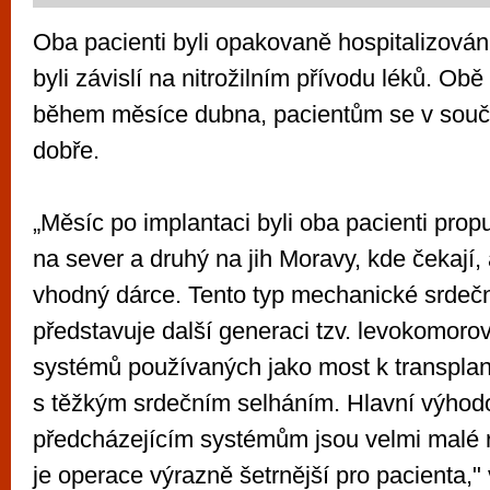
Oba pacienti byli opakovaně hospitalizován
byli závislí na nitrožilním přívodu léků. Ob
během měsíce dubna, pacientům se v souča
dobře.
„Měsíc po implantaci byli oba pacienti pro
na sever a druhý na jih Moravy, kde čekají, 
vhodný dárce. Tento typ mechanické srdeč
představuje další generaci tzv. levokomor
systémů používaných jako most k transplan
s těžkým srdečním selháním. Hlavní výhodo
předcházejícím systémům jsou velmi malé 
je operace výrazně šetrnější pro pacienta," 