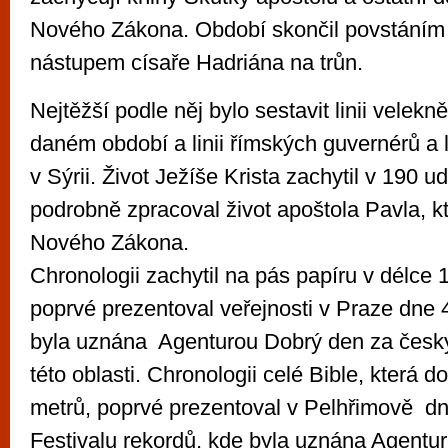
Nového Zákona. Období skončil povstáním
nástupem císaře Hadriána na trůn.
Nejtěžší podle něj bylo sestavit linii velekn
daném období a linii římských guvernérů a 
v Sýrii. Život Ježíše Krista zachytil v 190 u
podrobně zpracoval život apoštola Pavla, k
Nového Zákona.
Chronologii zachytil na pás papíru v délce 
poprvé prezentoval veřejnosti v Praze dne 4
byla uznána Agenturou Dobrý den za český
této oblasti. Chronologii celé Bible, která 
metrů, poprvé prezentoval v Pelhřimově dn
Festivalu rekordů, kde byla uznána Agentu