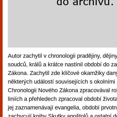
Autor zachytil v chronologii pradějiny, dějin
soudců, králů a krátce nastínil období do 
Zákona. Zachytil zde klíčové okamžiky dan
některých událostí souvisejících s okolními
Chronologii Nového Zákona zpracovával rok
liniích a přehledech zpracoval období života
jej zaznamenávají evangelia, období prvotní 
zachycují knihy Skutky apoštolů a ostatní d