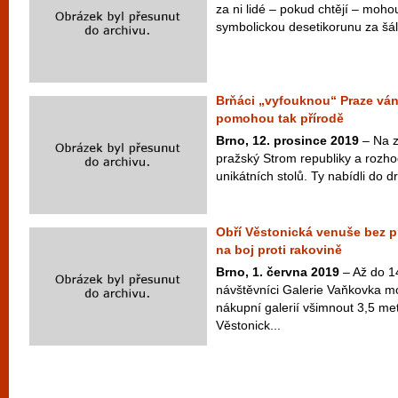
za ni lidé – pokud chtějí – mohou
symbolickou desetikorunu za šále
Brňáci „vyfouknou“ Praze ván
pomohou tak přírodě
Brno, 12. prosince 2019
– Na z
pražský Strom republiky a rozhodl
unikátních stolů. Ty nabídli do dr
Obří Věstonická venuše bez 
na boj proti rakovině
Brno, 1. června 2019
– Až do 1
návštěvníci Galerie Vaňkovka mo
nákupní galerií všimnout 3,5 me
Věstonick...