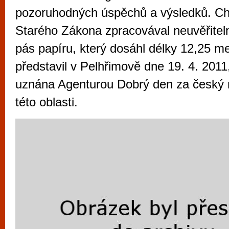
vyzkoušet různé kasinové hry. V neustál
pozoruhodných úspěchů a výsledků. Chr
metropoli naleznete širokou nabídku her o
Starého Zákona zpracovával neuvěřiteln
po moderní automaty jak pro pravidelné n
pás papíru, který dosáhl délky 12,25 me
příležitostné hráče. V...
představil v Pelhřimově dne 19. 4. 2011
uznána Agenturou Dobrý den za český r
této oblasti.