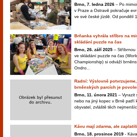
Brno, 7. ledna 2026
– Po mimoř
v Praze a Ostravě pokračuje ev
ve své české jízdě. Od pondělí 1
Brňanka vyhrála stříbro na mi
skládání puzzle na čas
Brno, 26. září 2025
– Stříbrnou 
ve skládání puzzle na čas (Worl
Championship) si odváží brněn
Ondro...
Radní: Výslovně potvrzujeme,
brněnských parcích je povole
Brno, 11. února 2021
– Vyrazit
nebo na jiný kopec v Brně patří
obyvatel, zvláště těch nejmenších
Kávu mají zdarma, ale zaplatili
Brno, 18. prosince 2019
- Káva