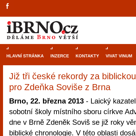
HLAVNÍ STRÁNKA
INZERCE
KONTAKTY
VIVAT VINUM
Již tři české rekordy za biblickou
Průvodce
kasi
pro Zdeňka Soviše z Brna
Brně: Od rulet
automaty
Brno, 22. března 2013
- Laický kazate
Brno je měs
sobotní školy místního sboru církve A
zajímavé p
dne v Brně Zdeněk Soviš se již roky vě
restaurace, div
biblické chronologie. V této oblasti dosá
Mimo jiné je ale také místem, kde si můžet