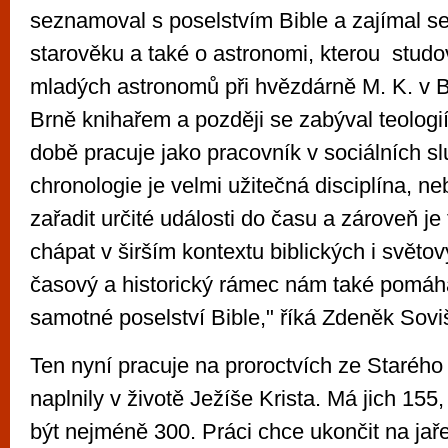
seznamoval s poselstvím Bible a zajímal s
starověku a také o astronomi, kterou studo
mladých astronomů při hvězdárně M. K. v B
Brně knihařem a později se zabýval teologi
době pracuje jako pracovník v sociálních sl
chronologie je velmi užitečná disciplína, 
zařadit určité události do času a zároveň 
chápat v širším kontextu biblických i světov
časový a historický rámec nám také pomáh
samotné poselství Bible," říká Zdeněk Sovi
Ten nyní pracuje na proroctvích ze Starého
naplnily v životě Ježíše Krista. Má jich 155
být nejméně 300. Práci chce ukončit na jaře