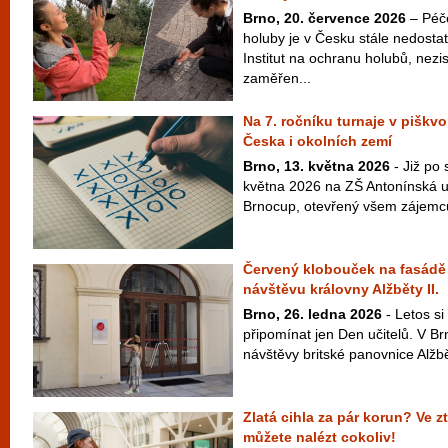
Brno, 20. července 2026
– Péč
holuby je v Česku stále nedosta
Institut na ochranu holubů, nez
zaměřen...
Na 7. ročníku turnaje v piškvo
Česka i okolních zemí
Brno, 13. května 2026
- Již po
května 2026 na ZŠ Antonínská u
Brnocup, otevřený všem zájemcům
Červený klobouček na fasádě
návštěvu královny Alžběty II.
Brno, 26. ledna 2026
- Letos s
připomínat jen Den učitelů. V Br
návštěvy britské panovnice Alžběty 
Zlatá cihla za pár korun? Ve z
můžete nalézt cokoliv!