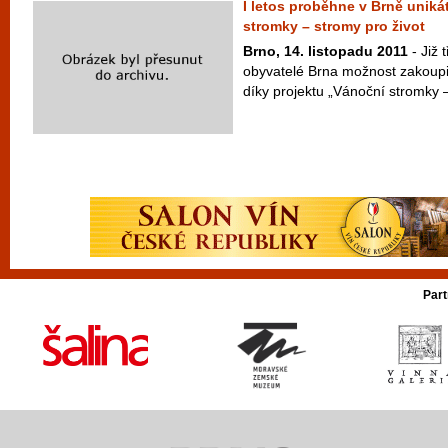
I letos proběhne v Brně uniká
stromky – stromy pro život
Brno, 14. listopadu 2011
- Již 
obyvatelé Brna možnost zakoupit
díky projektu „Vánoční stromky –
Part