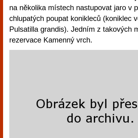
vyzkoušet různé kasinové hry. V neustál
na několika místech nastupovat jaro v
metropoli naleznete širokou nabídku her o
chlupatých poupat konikleců (koniklec v
po moderní automaty jak pro pravidelné n
Pulsatilla grandis). Jedním z takových mí
příležitostné hráče. V...
rezervace Kamenný vrch.