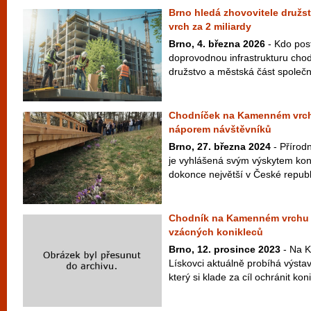
Brno hledá zhovovitele druž
vrch za 2 miliardy
Brno, 4. března 2026
- Kdo post
doprovodnou infrastrukturu cho
družstvo a městská část společně
Chodníček na Kamenném vrchu
náporem návštěvníků
Brno, 27. března 2024
- Přírod
je vyhlášená svým výskytem koni
dokonce největší v České republ
Chodník na Kamenném vrchu př
vzácných konikleců
Brno, 12. prosince 2023
- Na 
Lískovci aktuálně probíhá výst
který si klade za cíl ochránit kon