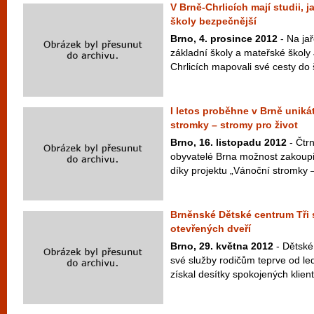
V Brně-Chrlicích mají studii, j
školy bezpečnější
Brno, 4. prosince 2012
- Na jař
základní školy a mateřské školy
Chrlicích mapovali své cesty do š
I letos proběhne v Brně uniká
stromky – stromy pro život
Brno, 16. listopadu 2012
- Čtr
obyvatelé Brna možnost zakoupit
díky projektu „Vánoční stromky –
Brněnské Dětské centrum Tři 
otevřených dveří
Brno, 29. května 2012
- Dětské
své služby rodičům teprve od led
získal desítky spokojených klient