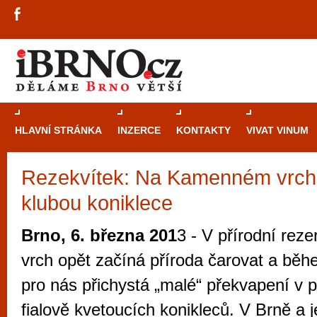
HLAVNÍ STRÁNKA
INZERCE
KONTAKTY
VIVAT VINUM
Rezekvítek: Na Kamenném vrch
Průvodce
kasi
klubou koniklece
Brně: Od rulet
automaty
Brno, 6. března 201
3 - V přírodní rez
Brno je měs
vrch opět začíná příroda čarovat a běh
zajímavé p
pro nás přichystá „malé“ překvapení v 
restaurace, div
fialově kvetoucích konikleců. V Brně a 
Mimo jiné je ale také místem, kde si můžet