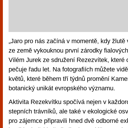
„Jaro pro nás začíná v momentě, kdy žlutě 
ze země vykouknou první zárodky fialových 
Vilém Jurek ze sdružení Rezezvítek, které
pečuje řadu let. Na fotografiích můžete vid
květů, které během tří týdnů promění Kame
botanický unikát evropského významu.
Aktivita Rezekvítku spočívá nejen v každo
stepních trávníků, ale také v ekologické os
pro zájemce připravili hned dvě odborné ex