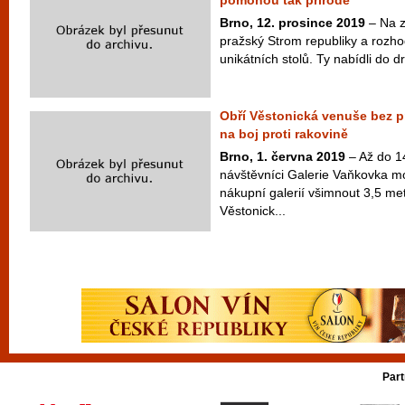
pomohou tak přírodě
Brno, 12. prosince 2019
– Na z
pražský Strom republiky a rozhodl
unikátních stolů. Ty nabídli do dr
Obří Věstonická venuše bez 
na boj proti rakovině
Brno, 1. června 2019
– Až do 1
návštěvníci Galerie Vaňkovka mo
nákupní galerií všimnout 3,5 me
Věstonick...
Part