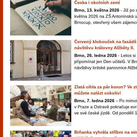
Česka i okolních zemí
Brno, 13. května 2026
- Již po
května 2026 na ZŠ Antonínská u
Brnocup, otevřený všem zájemcům
Červený klobouček na fasádě
návštěvu královny Alžběty II.
Brno, 26. ledna 2026
- Letos s
připomínat jen Den učitelů. V Br
návštěvy britské panovnice Alžběty 
Zlatá cihla za pár korun? Ve z
můžete nalézt cokoliv!
Brno, 7. ledna 2026
– Po mimoř
v Praze a Ostravě pokračuje ev
ve své české jízdě. Od pondělí 1
Brňanka vyhrála stříbro na mi