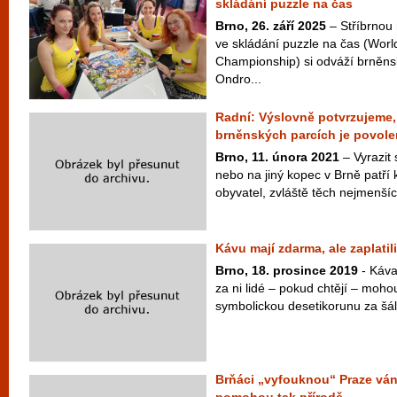
skládání puzzle na čas
Brno, 26. září 2025
– Stříbrnou 
ve skládání puzzle na čas (Worl
Championship) si odváží brněn
Ondro...
Radní: Výslovně potvrzujeme,
brněnských parcích je povole
Brno, 11. února 2021
– Vyrazit
nebo na jiný kopec v Brně patří
obyvatel, zvláště těch nejmenších
Kávu mají zdarma, ale zaplatili
Brno, 18. prosince 2019
- Káva
za ni lidé – pokud chtějí – mohou
symbolickou desetikorunu za šále
Brňáci „vyfouknou“ Praze ván