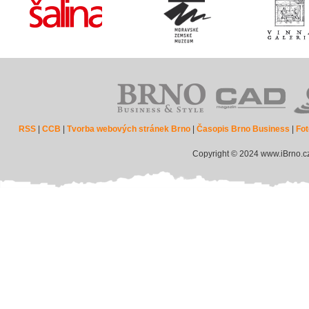
RSS
|
CCB
|
Tvorba webových stránek Brno
|
Časopis Brno Business
|
Fot
Copyright © 2024 www.iBrno.c