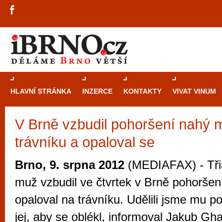
HLAVNÍ STRÁNKA
INZERCE
KONTAKTY
VIVAT VINUM
V Brně vzbudil pohoršení nahý m
Průvodce
kasi
trávníku a opaloval se
Brně: Od rulet
automaty
Brno, 9. srpna 2012
(MEDIAFAX) - Třia
Brno je měs
muž vzbudil ve čtvrtek v Brně pohoršen
zajímavé p
opaloval na trávníku. Udělili jsme mu po
restaurace, div
jej, aby se oblékl, informoval Jakub G
Mimo jiné je ale také místem, kde si můžet