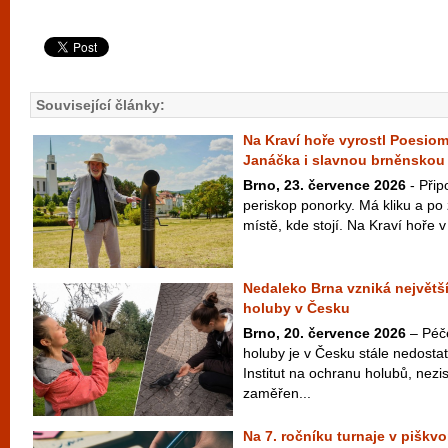
Související články:
Na Kraví hoře vyrostl Poesiom
Janáčka i slavnou brněnskou
Brno, 23. července 2026
- Přip
periskop ponorky. Má kliku a po 
místě, kde stojí. Na Kraví hoře v 
Nedaleko Brna vzniká největš
holuby v Česku
Brno, 20. července 2026
– Péč
holuby je v Česku stále nedosta
Institut na ochranu holubů, nez
zaměřen...
Na 7. ročníku turnaje v piškvo