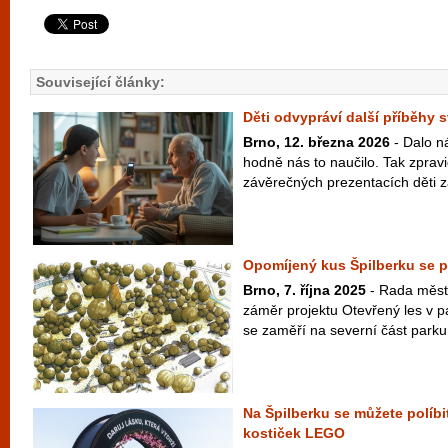
Související články:
Děti odvypráví další příběhy
Brno, 12. března 2026
- Dalo n
hodně nás to naučilo. Tak zpravi
závěrečných prezentacích děti z
Opomíjený kus Špilberku se p
Brno, 7. října 2025
- Rada města
záměr projektu Otevřený les v pa
se zaměří na severní část parku 
Na Špilberku se můžete políbi
kostiček LEGO