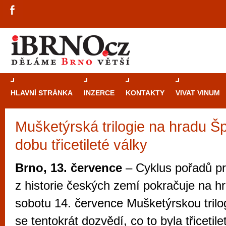
HLAVNÍ STRÁNKA
INZERCE
KONTAKTY
VIVAT VINUM
Mušketýrská trilogie na hradu Špi
Průvodce
kasi
dobu třicetileté války
Brně: Od rulet
automaty
Brno, 13. července
– Cyklus pořadů pr
Brno je měs
z historie českých zemí pokračuje na hr
zajímavé p
sobotu 14. července Mušketýrskou trilog
restaurace, div
se tentokrát dozvědí, co to byla třicetile
Mimo jiné je ale také místem, kde si můžet