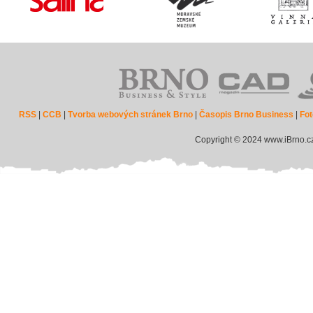
RSS
|
CCB
|
Tvorba webových stránek Brno
|
Časopis Brno Business
|
Fot
Copyright © 2024 www.iBrno.c