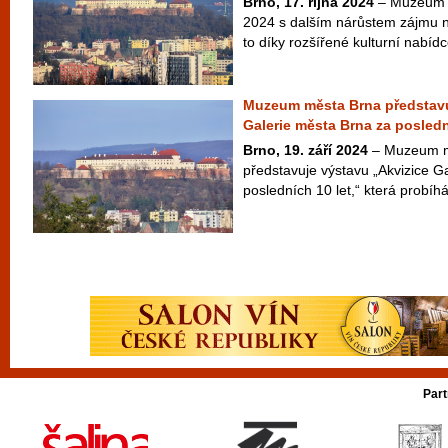
Brno, 17. října 2024
– Muzeum m
2024 s dalším nárůstem zájmu n
to díky rozšířené kulturní nabídc
Muzeum města Brna představu
Galerie města Brna za posledn
Brno, 19. září 2024
– Muzeum mě
představuje výstavu „Akvizice G
posledních 10 let,“ která probíhá 
Part