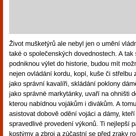
Život mušketýrů ale nebyl jen o umění vládn
také o společenských dovednostech. A tak si 
podniknou výlet do historie, budou mít mož
nejen ovládání kordu, kopí, kuše či střelbu z
jako správní kavalíři, skládání poklony dá
jako správné markytánky, uvaří na ohništi 
kterou nabídnou vojákům i divákům. A to
asistovat dobově odění vojáci a dámy, kteř
spravedlivé provedení výkonů. Ti nejlepší 
kostýmy a zbroj a zúčastní se před zraky r