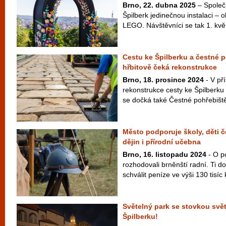
Brno, 22. dubna 2025
– Společ
Špilberk jedinečnou instalaci – 
LEGO. Návštěvníci se tak 1. kvě
Cestu ke Špilberku a čestné 
hřbitově čeká rekonstrukce
Brno, 18. prosince 2024
- V pří
rekonstrukce cesty ke Špilberku
se dočká také Čestné pohřebiště
Město podporuje školy, děti 
dějin i přírodní učebna
Brno, 16. listopadu 2024
- O p
rozhodovali brněnští radní. Ti do
schválit peníze ve výši 130 tisíc 
Světelný park se stovkou svě
Špilberku!