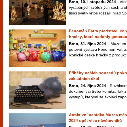
Brno, 10. listopadu 2024
- Víc
vyráběných světelných soch a ob
tisíci světly letos rozzáří hrad Šp
Fenomén Fatra představí iko
hračky, které nadchly genera
Brno, 31. října 2024
– Muzeum m
putovní výstavu Fenomén Fatra,
ikonické české hračky z produkce
Příběhy našich sousedů pokra
základních škol
Brno, 24. října 2024
- Rozhlasov
dokument či třeba komiks. Tak z
výstupů, kterými se školáci zapoj
Atraktivní nabídka Muzea měst
2024 opět více návštěvníků