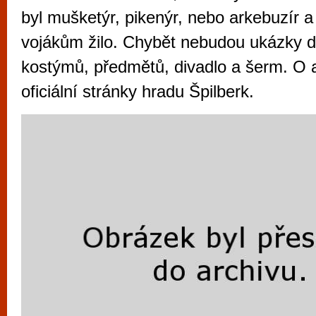
vyzkoušet různé kasinové hry. V neustál
byl mušketýr, pikenýr, nebo arkebuzír a
metropoli naleznete širokou nabídku her o
vojákům žilo. Chybět nebudou ukázky d
po moderní automaty jak pro pravidelné n
kostýmů, předmětů, divadlo a šerm. O a
příležitostné hráče. V...
oficiální stránky hradu Špilberk.