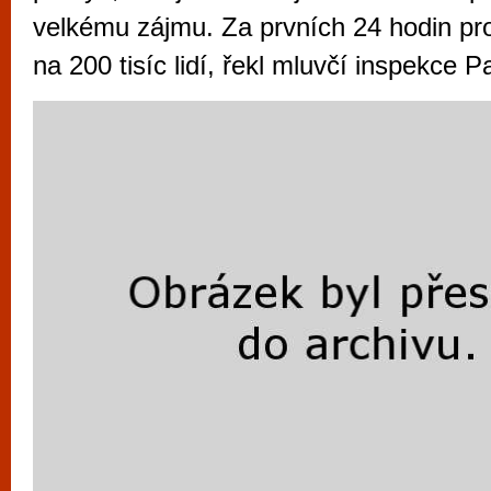
vyzkoušet různé kasinové hry. V neustál
velkému zájmu. Za prvních 24 hodin prov
metropoli naleznete širokou nabídku her o
na 200 tisíc lidí, řekl mluvčí inspekce P
po moderní automaty jak pro pravidelné n
příležitostné hráče. V...