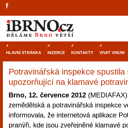
HLAVNÍ STRÁNKA
INZERCE
KONTAKTY
VIVAT VINUM
Potravinářská inspekce spustila
Průvodce
kasi
upozorňující na klamavé potravi
Brně: Od rulet
automaty
Brno, 12. července 2012
(MEDIAFAX) -
Brno je měs
zemědělská a potravinářská inspekce ve
zajímavé p
informovala, že internetová aplikace Po
restaurace, div
pranýři, kde jsou zveřejněné klamavé po
Mimo jiné je ale také místem, kde si můžet