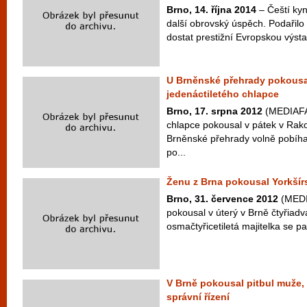
Brno, 14. října 2014
– Čeští kyn
další obrovský úspěch. Podařilo
dostat prestižní Evropskou výsta
U Brněnské přehrady pokousa
jedenáctiletého chlapce
Brno, 17. srpna 2012
(MEDIAFAX
chlapce pokousal v pátek v Rako
Brněnské přehrady volně pobíhaj
po...
Ženu z Brna pokousal Yorkšírs
Brno, 31. července 2012
(MEDIA
pokousal v úterý v Brně čtyřiadv
osmačtyřicetiletá majitelka se pa
V Brně pokousal pitbul muže, 
správní řízení