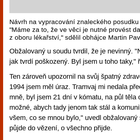
Návrh na vypracování znaleckého posudku
"Máme za to, že ve věci je nutné provést da
z oboru lékařství," sdělil obhájce Martin Pa
Obžalovaný u soudu tvrdil, že je nevinný. "N
jak tvrdí poškozený. Byl jsem u toho taky," 
Ten zároveň upozornil na svůj špatný zdravo
1994 jsem měl úraz. Tramvaj mi nedala pře
mně, byl jsem 21 dní v kómatu, na půl těla 
možné, abych tady jenom tak stál a komuni
všem, co se mnou bylo," uvedl obžalovaný 
půjde do vězení, o všechno přijde.