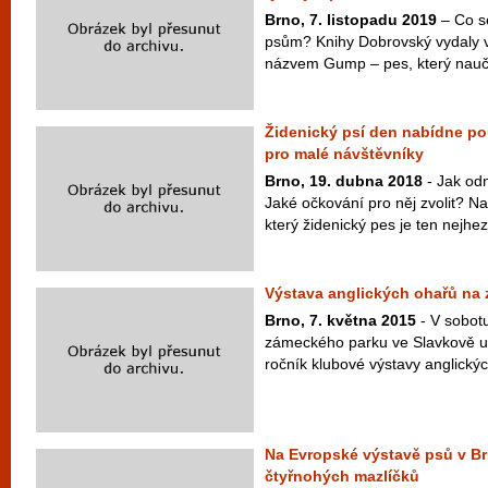
Brno, 7. listopadu 2019
– Co s
psům? Knihy Dobrovský vydaly v
názvem Gump – pes, který naučil l
Židenický psí den nabídne po
pro malé návštěvníky
Brno, 19. dubna 2018
- Jak odn
Jaké očkování pro něj zvolit? Na 
který židenický pes je ten nejhe
Výstava anglických ohařů na
Brno, 7. května 2015
- V sobotu
zámeckého parku ve Slavkově u 
ročník klubové výstavy anglickýc
Na Evropské výstavě psů v Br
čtyřnohých mazlíčků