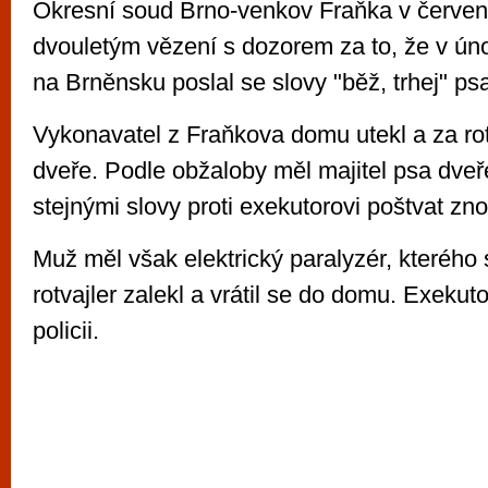
Okresní soud Brno-venkov Fraňka v červenc
dvouletým vězení s dozorem za to, že v ún
na Brněnsku poslal se slovy "běž, trhej" ps
Vykonavatel z Fraňkova domu utekl a za rot
dveře. Podle obžaloby měl majitel psa dveře
stejnými slovy proti exekutorovi poštvat zn
Muž měl však elektrický paralyzér, kterého 
rotvajler zalekl a vrátil se do domu. Exekut
policii.