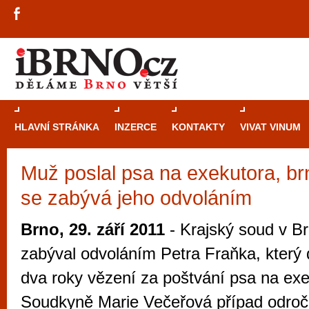
HLAVNÍ STRÁNKA
INZERCE
KONTAKTY
VIVAT VINUM
Muž poslal psa na exekutora, b
Průvodce
kasi
se zabývá jeho odvoláním
Brně: Od rulet
automaty
Brno, 29. září 2011
- Krajský soud v Br
Brno je měs
zabýval odvoláním Petra Fraňka, který 
zajímavé p
dva roky vězení za poštvání psa na exe
restaurace, div
Soudkyně Marie Večeřová případ odročil
Mimo jiné je ale také místem, kde si můžet