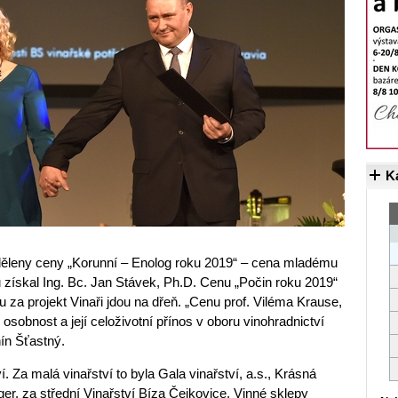
K
děleny ceny „Korunní – Enolog roku 2019“ – cena mladému
rou získal Ing. Bc. Jan Stávek, Ph.D. Cenu „Počin roku 2019“
u za projekt Vinaři jdou na dřeň. „Cenu prof. Viléma Krause,
sobnost a její celoživotní přínos v oboru vinohradnictví
nín Šťastný.
ví. Za malá vinařství to byla Gala vinařství, a.s., Krásná
äger, za střední Vinařství Bíza Čejkovice, Vinné sklepy