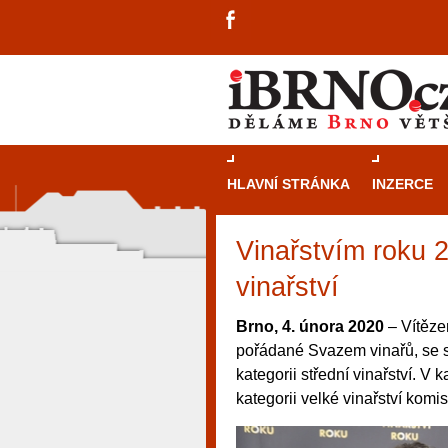
HLAVNÍ STRÁNKA
INZERCE
Vinařstvím roku 
vinařství
Brno, 4. února 2020
– Vítěze
pořádané Svazem vinařů, se st
kategorii střední vinařství. V 
kategorii velké vinařství komis
návštěvníky, tak pro příležitostné h