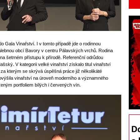
lo Gala Vinařství. I v tomto případě jde o rodinnou
alebnou obcí Bavory v centru Pálavských vrchů. Rodina
na šetrném přístupu k přírodě. Referenční odrůdou
šský. V kategorii velké vinařství získalo titul vinařství
, za kterým se skrývá úspěšná práce již několikáté
ovýšila vinařství na úroveň moderního a významného
ným portfoliem bílých i červených vín.