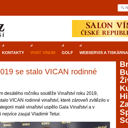
KONTAKTY
VIVAT VINUM
GOLF
WEBSERVIS A TISKÁRNA
B
2019 se stalo VICAN rodinné
B
Průvodce
kasinovými hrami v Brně: Od
Ži
rulety po video automaty
Ku
Brno je městem známým pro zajímavé památky, skvělé
m desátého ročníku soutěže Vinařství roku 2019,
Hi
restaurace, divadla a univerzity. Mimo jiné je ale také
alo VICAN rodinné vinařství, které zároveň zvítězilo v
Za
místem, kde si můžete legálně a bezpečně vyzkoušet
kategorii malé vinařství uspělo Gala Vinařství a v
různé kasinové hry. V neustále kvetoucí moravské
S
i nejvíce zaujal Vladimír Tetur.
metropoli naleznete širokou nabídku her od klasické
S
rulety až po moderní automaty jak pro pravidelné
ráče. V...