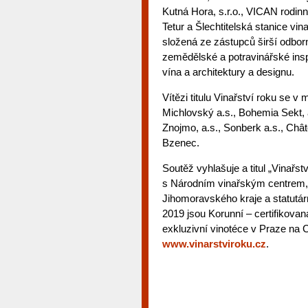
Kutná Hora, s.r.o., VICAN rodin
Tetur a Šlechtitelská stanice vi
složená ze zástupců širší odborn
zemědělské a potravinářské insp
vína a architektury a designu.
Vítězi titulu Vinařství roku se v 
Michlovský a.s., Bohemia Sekt, 
Znojmo, a.s., Sonberk a.s., Chât
Bzenec.
Soutěž vyhlašuje a titul „Vinařs
s Národním vinařským centrem,
Jihomoravského kraje a statutár
2019 jsou Korunní – certifikovan
exkluzivní vinotéce v Praze na 
www.vinarstviroku.cz
.