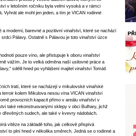
ství v letošním ročníku byla velmi vysoká a v rámci
á. Vyhrát ale mohl jen jeden, a tím je VICAN rodinné
 a moderní, barevné a pozitivní vinařství, které se nachází
rdci Pálavy. Ostatně s Pálavou je toto vinařství úzce
ehodnotí pouze víno, ale přistupuje k oboru vinařství
rně vážím. Je to velká odměna naší usilovné práce a
lavy,“ sdělil hned po vyhlášení majitel vinařství Tomáš
čních tratí, které se nacházejí v mikulovské vinařské
a terroir kolem Mikulova nesou vína VICAN vinařství
romě provozních kapacit přímo v areálu vinařství v
ví také rekonstruovanými sklepy v obci Bulhary, jichž
v dřevěných sudech, ale také v kvevry nádobách.
rá vítěze na základě toho, jak celkově přispívá
ství to plní hned v několika směrech. Jedná se o rodinné a