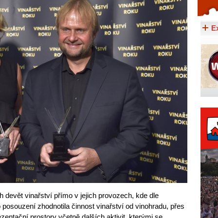
Celý článek...
E
 devět vinařství přímo v jejich provozech, kde dle
 posouzení zhodnotila činnost vinařství od vinohradu, přes
zentační prostory včetně dalších aktivit, kterými se