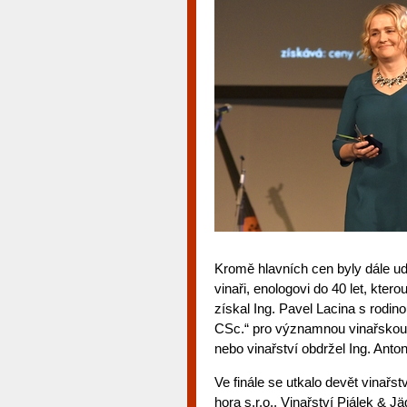
Kromě hlavních cen byly dále u
vinaři, enologovi do 40 let, kte
získal Ing. Pavel Lacina s rodino
CSc.“ pro významnou vinařskou o
nebo vinařství obdržel Ing. Anto
Ve finále se utkalo devět vinařst
hora s.r.o., Vinařství Piálek & J