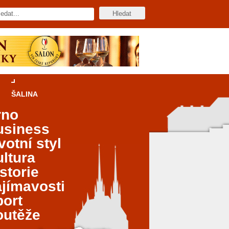
ŠALINA
rno
usiness
votní styl
ltura
storie
jímavosti
port
outěže