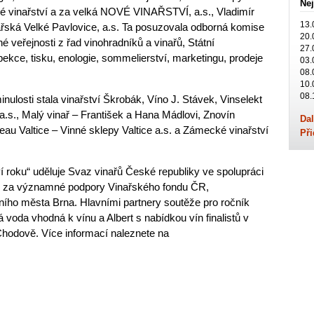
Nej
né vinařství a za velká NOVÉ VINAŘSTVÍ, a.s., Vladimír
13.
nařská Velké Pavlovice, a.s. Ta posuzovala odborná komise
20.
é veřejnosti z řad vinohradníků a vinařů, Státní
27.
ekce, tisku, enologie, sommelierství, marketingu, prodeje
03.
08.
10.
08.
minulosti stala vinařství Škrobák, Víno J. Stávek, Vinselekt
a.s., Malý vinař – František a Hana Mádlovi, Znovín
Dal
eau Valtice – Vinné sklepy Valtice a.s. a Zámecké vinařství
Při
tví roku“ uděluje Svaz vinařů České republiky ve spolupráci
 za významné podpory Vinařského fondu ČR,
ního města Brna. Hlavními partnery soutěže pro ročník
á voda vhodná k vínu a Albert s nabídkou vín finalistů v
Chodově. Více informací naleznete na