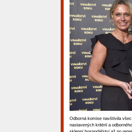
Odborná komise navštívila všech
nastavených kritérií a odborného
sklepní hospodářství až po repre