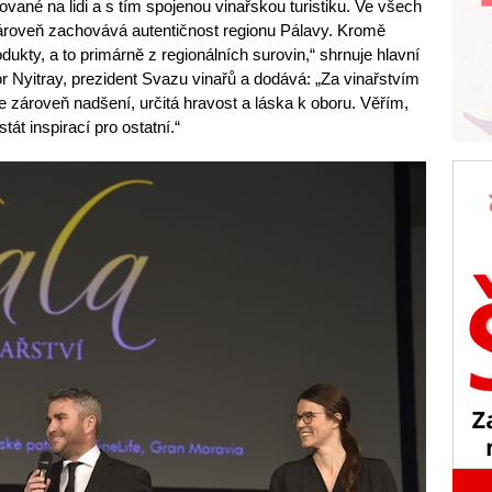
ované na lidi a s tím spojenou vinařskou turistiku. Ve všech
ároveň zachovává autentičnost regionu Pálavy. Kromě
rodukty, a to primárně z regionálních surovin,“ shrnuje hlavní
r Nyitray, prezident Svazu vinařů a dodává: „Za vinařstvím
le zároveň nadšení, určitá hravost a láska k oboru. Věřím,
tát inspirací pro ostatní.“