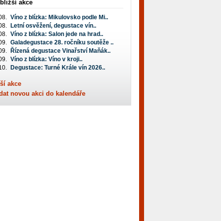
bližší akce
08.
Víno z blízka: Mikulovsko podle Mi..
08.
Letní osvěžení, degustace vín..
08.
Víno z blízka: Salon jede na hrad..
09.
Galadegustace 28. ročníku soutěže ..
09.
Řízená degustace Vinařství Maňák..
09.
Víno z blízka: Víno v kroji..
10.
Degustace: Turné Krále vín 2026..
ší akce
dat novou akci do kalendáře