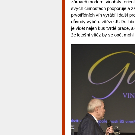
zároveň moderní vinařství orient
svých činnostech podporuje a z
prvotřídních vín vyrábí i další p
důvody výběru vítěze JUDr. Tibo
je vidět nejen kus tvrdé práce, a
že letošní vítěz by se opět mohl s