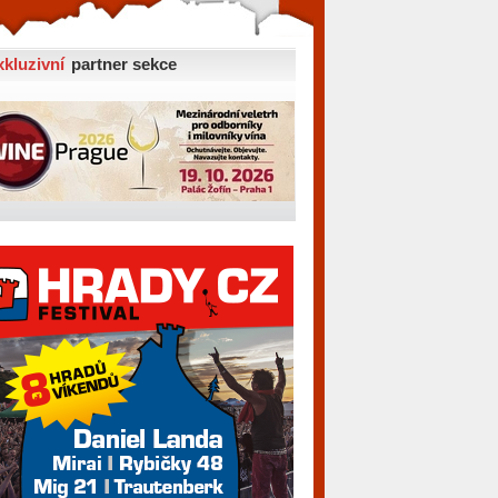
xkluzivní
partner sekce