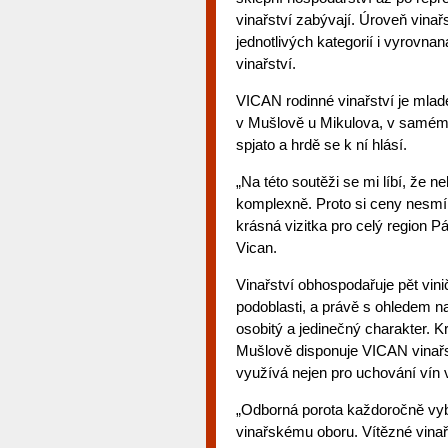
vinařství zabývají. Úroveň vinař
jednotlivých kategorií i vyrovnan
vinařství.
VICAN rodinné vinařství je mladé
v Mušlově u Mikulova, v samém s
spjato a hrdě se k ní hlásí.
„Na této soutěži se mi líbí, že n
komplexně. Proto si ceny nesmí
krásná vizitka pro celý region Pá
Vican.
Vinařství obhospodařuje pět vini
podoblasti, a právě s ohledem n
osobitý a jedinečný charakter. K
Mušlově disponuje VICAN vinařst
využívá nejen pro uchování vín 
„Odborná porota každoročně vybí
vinařskému oboru. Vítězné vinař