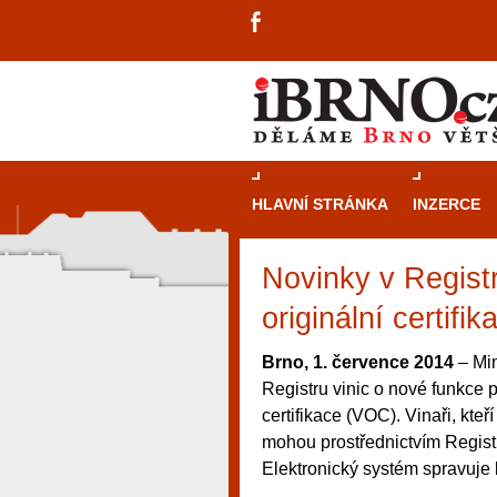
HLAVNÍ STRÁNKA
INZERCE
Novinky v Registr
originální certifik
Brno, 1. července 2014
– Min
Registru vinic o nové funkce p
certifikace (VOC). Vinaři, kte
mohou prostřednictvím Registr
Elektronický systém spravuje
návštěvníky, tak pro příležitostné h