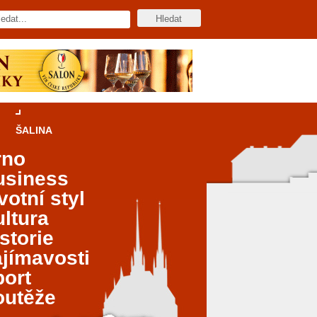
ŠALINA
rno
usiness
votní styl
ltura
storie
jímavosti
port
outěže