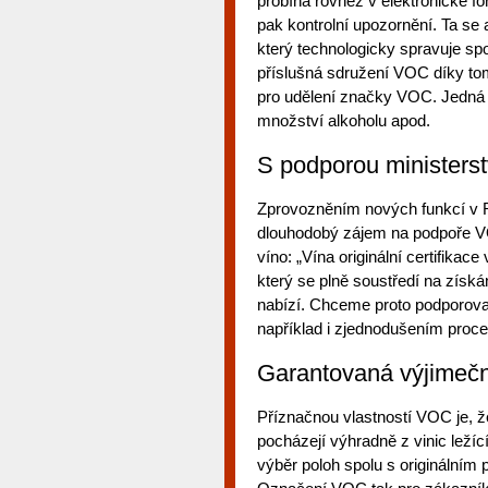
probíhá rovněž v elektronické 
pak kontrolní upozornění. Ta se 
který technologicky spravuje sp
příslušná sdružení VOC díky tomu
pro udělení značky VOC. Jedná s
množství alkoholu apod.
S podporou ministers
Zprovozněním nových funkcí v Re
dlouhodobý zájem na podpoře VOC
víno: „Vína originální certifikac
který se plně soustředí na získá
nabízí. Chceme proto podporovat o
například i zjednodušením procesu
Garantovaná výjimeč
Příznačnou vlastností VOC je, že
pocházejí výhradně z vinic leží
výběr poloh spolu s originálním