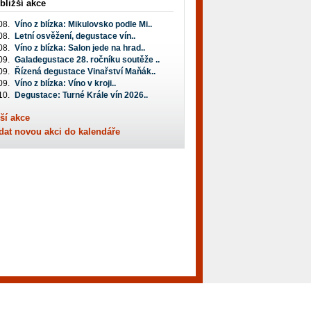
bližší akce
08.
Víno z blízka: Mikulovsko podle Mi..
08.
Letní osvěžení, degustace vín..
08.
Víno z blízka: Salon jede na hrad..
09.
Galadegustace 28. ročníku soutěže ..
09.
Řízená degustace Vinařství Maňák..
09.
Víno z blízka: Víno v kroji..
10.
Degustace: Turné Krále vín 2026..
ší akce
dat novou akci do kalendáře