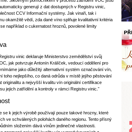
formě. Šikovným pomocníkem v procesu zatřídění VOC jsou
automaticky generují z dat dostupných v Registru vinic,
olečnost CCV Informační systémy. Jak vinaři, tak i
 okamžitě vědí, zda dané víno splňuje kvalitativní kritéria
e například o cukernatost hroznů, povolené limity
tva
gistru vinic deklaruje Ministerstvo zemědělství svůj
, jak potvrzuje Antonín Králíček, vedoucí oddělení pro
e vnímáme jako důležitý alternativní systém označování vín,
ní toho nejlepšího, co daná odrůda v místě jejího pěstování
riginalitu a nejvyšší kvalitu vín originální certifikace
 jejich zatřídění a kontroly v rámci Registru vinic."
nost
 se k jejich výrobě používají pouze takové hrozny, které
cích ve schválených polohách daného regionu. Tento přísný
 půdním složením dává vínům jedinečné vlastnosti.