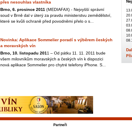
Nej
přes nesouhlas vlastníka
Brno, 6. prosince 2011
(MEDIAFAX) - Nejvyšší správní
13.
soud v Brně dal v úterý za pravdu ministerstvu zemědělství,
20.
27.
které se kvůli ochraně před povodněmi přelo o s...
03.
08.
10.
Novinka: Aplikace Sommelier poradí s výběrem českých
08.
a moravských vín
Dal
Brno, 10. listopadu 201
1 – Od pátku 11. 11. 2011 bude
Při
všem milovníkům moravských a českých vín k dispozici
nová aplikace Sommelier pro chytré telefony iPhone. S...
Partneři