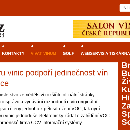
KONTAKTY
VIVAT VINUM
GOLF
WEBSERVIS A TISKÁRNA
B
u vinic podpoří jedinečnost vín
B
Průvodce
kasinovými hrami v Brně: Od
Ži
rulety po video automaty
ace
Ku
Brno je městem známým pro zajímavé památky, skvělé
isterstvo zemědělství rozšířilo oficiální stránky
Hi
restaurace, divadla a univerzity. Mimo jiné je ale také
ro správu a vydávání rozhodnutí u vín originální
Za
místem, kde si můžete legálně a bezpečně vyzkoušet
ří jsou členy jednoho z pěti sdružení VOC, tak nyní
různé kasinové hry. V neustále kvetoucí moravské
S
u vinic jednoduše elektronicky žádat o zatřídění VOC.
metropoli naleznete širokou nabídku her od klasické
S
 brněnské firma CCV Informační systémy.
rulety až po moderní automaty jak pro pravidelné
ráče. V...