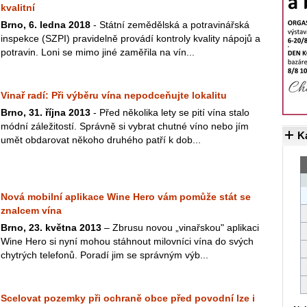
kvalitní
Brno, 6. ledna 2018
- Státní zemědělská a potravinářská
inspekce (SZPI) pravidelně provádí kontroly kvality nápojů a
potravin. Loni se mimo jiné zaměřila na vín...
Vinař radí: Při výběru vína nepodceňujte lokalitu
Brno, 31. října 2013
- Před několika lety se pití vína stalo
módní záležitostí. Správně si vybrat chutné víno nebo jím
K
umět obdarovat někoho druhého patří k dob...
Nová mobilní aplikace Wine Hero vám pomůže stát se
znalcem vína
Brno, 23. května 2013
– Zbrusu novou „vinařskou" aplikaci
Wine Hero si nyní mohou stáhnout milovníci vína do svých
chytrých telefonů. Poradí jim se správným výb...
Scelovat pozemky při ochraně obce před povodní lze i