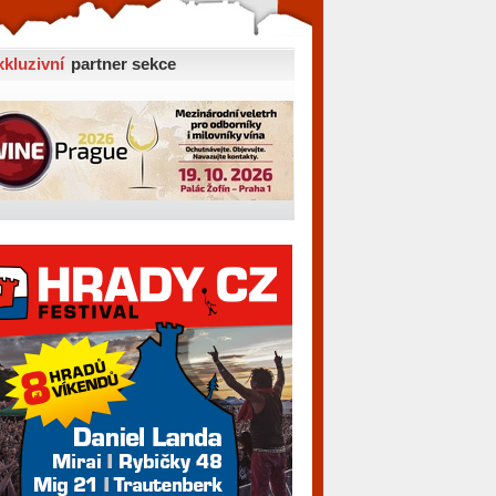
xkluzivní
partner sekce