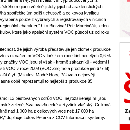
a znamená nejvyšší kvalitu vín vyprodukovaných z
řského regionu včetně jistoty jejich charakteristických
á spotřebitelům odlišit chuťově a celkovou kvalitou
 vyráběna pouze z vybraných a registrovaných viničních
 regionální charakter," říká Bio vinař Petr Marcinčák, jeden
kulov, které jako apelační systém VOC působí už od roku
tečnost, že jejich výroba představuje jen zlomek produkce
h vín s označením VOC v loňském roce činí necelých 0,6 %
ty značky VOC jsou si však - kromě zákazníků - vědomi i
blasti VOC v roce 2009 (VOC Znojmo a produkce jen 677 hl)
alší čtyři (Mikulov, Modré Hory, Pálava a nejnověji
asné době reprezentují to nejlepší z produkce 85
rámci 12 pěstovaných odrůd VOC, nejrozšířenějšími jsou
línské zelené, Svatovavřinecké a Ryzlink vlašský. Celková
írně nad 1 000 ha z celkových více než 17 000 ha
ČR," doplňuje Lukáš Peterka z CCV Informační systémy.