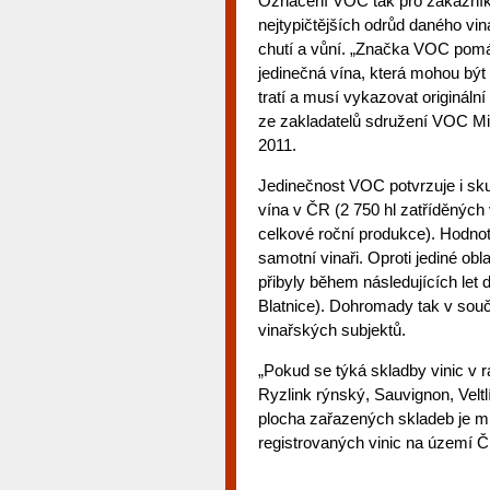
Označení VOC tak pro zákazník
nejtypičtějších odrůd daného vina
chutí a vůní. „Značka VOC pomáh
jedinečná vína, která mohou být
tratí a musí vykazovat originální
ze zakladatelů sdružení VOC Mi
2011.
Jedinečnost VOC potvrzuje i sku
vína v ČR (2 750 hl zatříděnýc
celkové roční produkce). Hodno
samotní vinaři. Oproti jediné o
přibyly během následujících let d
Blatnice). Dohromady tak v souč
vinařských subjektů.
„Pokud se týká skladby vinic v 
Ryzlink rýnský, Sauvignon, Velt
plocha zařazených skladeb je m
registrovaných vinic na území 