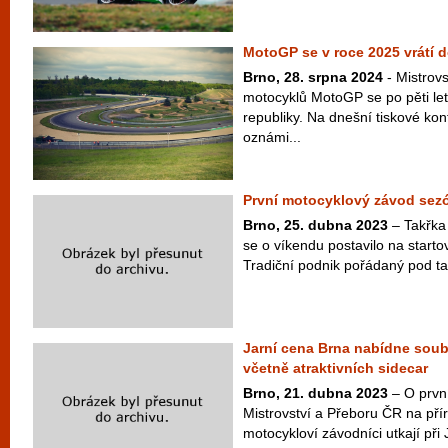
MotoGP se v roce 2025 vrátí 
Brno, 28. srpna 2024
- Mistrovs
motocyklů MotoGP se po pěti le
republiky. Na dnešní tiskové kon
oznámi...
První motocyklový závod sezó
Brno, 25. dubna 2023
– Takřka
se o víkendu postavilo na starto
Tradiční podnik pořádaný pod t
Jarní cena Brna nabídne soubo
včetně atraktivních sidecar
Brno, 21. dubna 2023
– O prvn
Mistrovství a Přeboru ČR na pří
motocykloví závodníci utkají při