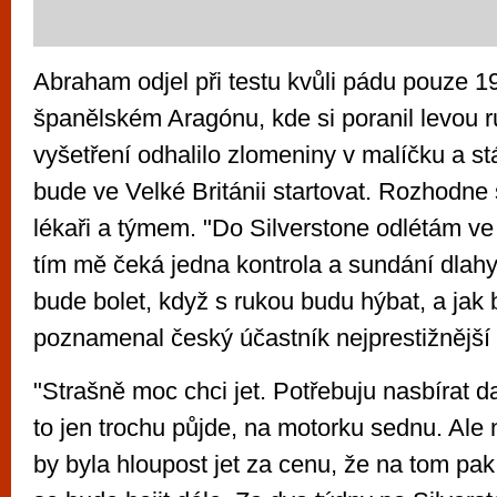
Abraham odjel při testu kvůli pádu pouze 19
španělském Aragónu, kde si poranil levou 
vyšetření odhalilo zlomeniny v malíčku a st
bude ve Velké Británii startovat. Rozhodne
lékaři a týmem. "Do Silverstone odlétám ve
tím mě čeká jedna kontrola a sundání dlahy
bude bolet, když s rukou budu hýbat, a jak 
poznamenal český účastník nejprestižnější 
"Strašně moc chci jet. Potřebuju nasbírat d
to jen trochu půjde, na motorku sednu. Ale
by byla hloupost jet za cenu, že na tom pak