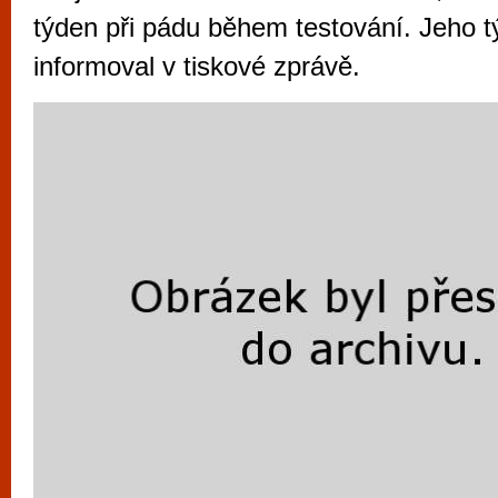
vyzkoušet různé kasinové hry. V neustál
týden při pádu během testování. Jeho 
metropoli naleznete širokou nabídku her o
informoval v tiskové zprávě.
po moderní automaty jak pro pravidelné n
příležitostné hráče. V...