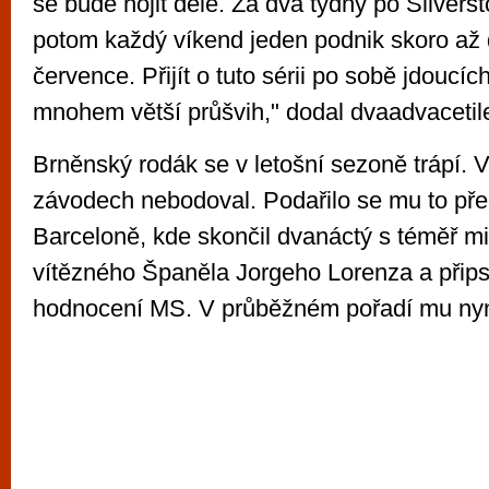
se bude hojit déle. Za dva týdny po Silvers
potom každý víkend jeden podnik skoro až
července. Přijít o tuto sérii po sobě jdoucí
mnohem větší průšvih," dodal dvaadvacetil
Brněnský rodák se v letošní sezoně trápí. 
závodech nebodoval. Podařilo se mu to pře
Barceloně, kde skončil dvanáctý s téměř mi
vítězného Španěla Jorgeho Lorenza a připsa
hodnocení MS. V průběžném pořadí mu nyní 