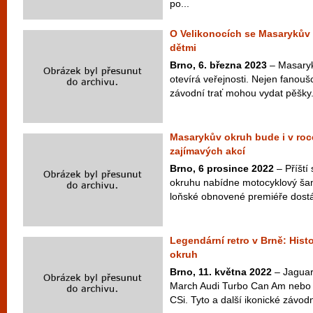
po...
O Velikonocích se Masarykův 
dětmi
Brno, 6. března 2023
– Masaryk
otevírá veřejnosti. Nejen fanouš
závodní trať mohou vydat pěšky.
Masarykův okruh bude i v roc
zajímavých akcí
Brno, 6 prosince 2022
– Příští
okruhu nabídne motocyklový šam
loňské obnovené premiéře dostá
Legendární retro v Brně: Hist
okruh
Brno, 11. května 2022
– Jaguar
March Audi Turbo Can Am nebo
CSi. Tyto a další ikonické závodn