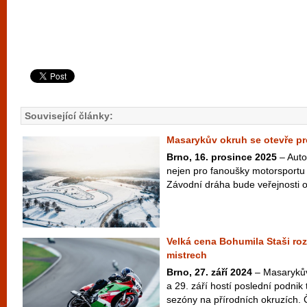
Související články:
Masarykův okruh se otevře pro
Brno, 16. prosince 2025
– Auto
nejen pro fanoušky motorsportu 
Závodní dráha bude veřejnosti ot
Velká cena Bohumila Staši r
mistrech
Brno, 27. září 2024
– Masarykův
a 29. září hostí poslední podni
sezóny na přírodních okruzích. Čt