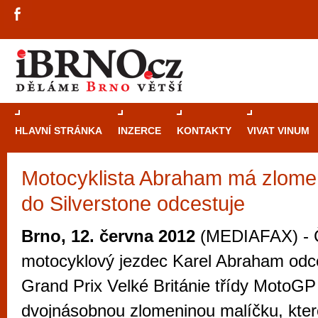
HLAVNÍ STRÁNKA
INZERCE
KONTAKTY
VIVAT VINUM
Motocyklista Abraham má zlomen
Průvodce
kasi
do Silverstone odcestuje
Brně: Od rulet
automaty
Brno, 12. června 2012
(MEDIAFAX) - 
Brno je měs
motocyklový jezdec Karel Abraham odce
zajímavé p
Grand Prix Velké Británie třídy MotoGP
restaurace, div
dvojnásobnou zlomeninou malíčku, ktero
Mimo jiné je ale také místem, kde si můžet