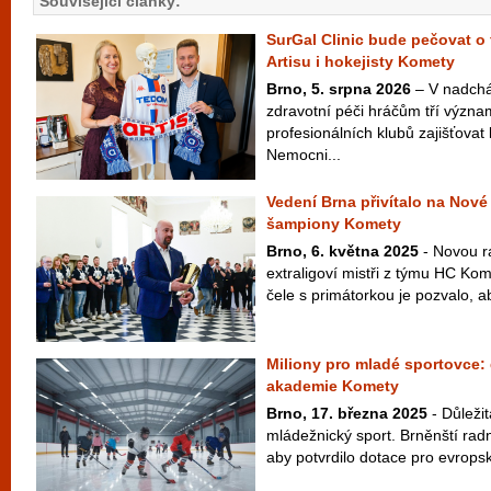
Související články:
SurGal Clinic bude pečovat o 
Artisu i hokejisty Komety
Brno, 5. srpna 2026
– V nadchá
zdravotní péči hráčům tří význ
profesionálních klubů zajišťovat 
Nemocni...
Vedení Brna přivítalo na Nové
šampiony Komety
Brno, 6. května 2025
- Novou ra
extraligoví mistři z týmu HC Ko
čele s primátorkou je pozvalo, a
Miliony pro mladé sportovce: 
akademie Komety
Brno, 17. března 2025
- Důleži
mládežnický sport. Brněnští radní
aby potvrdilo dotace pro evrops