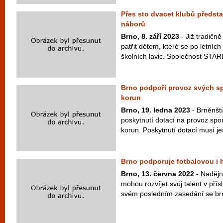
Přes sto dvacet klubů předsta
náborů
Brno, 8. září 2023
- Již tradičn
patřit dětem, které se po letních
školních lavic. Společnost STA
Brno podpoří provoz svých sp
korun
Brno, 19. ledna 2023
- Brněnští
poskytnutí dotací na provoz spor
korun. Poskytnutí dotací musí ješ
Brno podporuje fotbalovou i
Brno, 13. června 2022
- Nadějní
mohou rozvíjet svůj talent v pří
svém posledním zasedání se brně