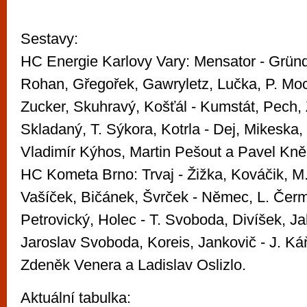
Sestavy:
HC Energie Karlovy Vary: Mensator - Gründl
Rohan, Gřegořek, Gawryletz, Lučka, P. Moc
Zucker, Skuhravý, Košťál - Kumstát, Pech, 
Skladaný, T. Sýkora, Kotrla - Dej, Mikeska,
Vladimír Kýhos, Martin Pešout a Pavel Kně
HC Kometa Brno: Trvaj - Žižka, Kováčik, M
Vašíček, Bičánek, Švrček - Němec, L. Čerm
Petrovický, Holec - T. Svoboda, Divíšek, J
Jaroslav Svoboda, Koreis, Jankovič - J. Káň
Zdeněk Venera a Ladislav Oslizlo.
Aktuální tabulka: