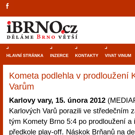
HLAVNÍ STRÁNKA
INZERCE
KONTAKTY
VIVAT VINUM
Kometa podlehla v prodloužení
Průvodce
kasi
Varům
Brně: Od rulet
automaty
Karlovy vary, 15. února 2012
(MEDIAFA
Brno je měs
Karlových Varů porazili ve středečním z
zajímavé p
tým Komety Brno 5:4 po prodloužení a i
restaurace, div
předkole play-off. Náskok Brňanů na de
Mimo jiné je ale také místem, kde si můžet