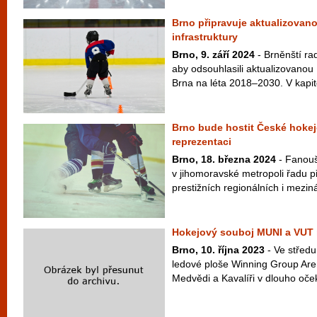
Brno připravuje aktualizovan
infrastruktury
Brno, 9. září 2024
- Brněnští rad
aby odsouhlasili aktualizovanou
Brna na léta 2018–2030. V kapito
Brno bude hostit České hokej
reprezentaci
Brno, 18. března 2024
- Fanoušc
v jihomoravské metropoli řadu př
prestižních regionálních i meziná
Hokejový souboj MUNI a VUT m
Brno, 10. října 2023
- Ve středu
ledové ploše Winning Group Are
Medvědi a Kavalíři v dlouho oč