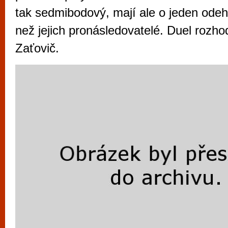
vyzkoušet různé kasinové hry. V neustál
tak sedmibodový, mají ale o jeden odeh
metropoli naleznete širokou nabídku her o
než jejich pronásledovatelé. Duel rozho
po moderní automaty jak pro pravidelné n
Zaťovič.
příležitostné hráče. V...