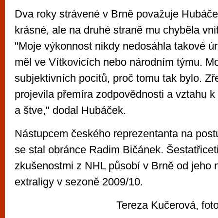
Dva roky strávené v Brně považuje Hubáček
krásné, ale na druhé straně mu chyběla vnit
"Moje výkonnost nikdy nedosáhla takové úr
měl ve Vítkovicích nebo národním týmu. M
subjektivních pocitů, proč tomu tak bylo. Z
projevila přemíra zodpovědnosti a vztahu k
a štve," dodal Hubáček.
Nástupcem českého reprezentanta na post
se stal obránce Radim Bičánek. Šestatřiceti
zkušenostmi z NHL působí v Brně od jeho 
extraligy v sezoně 2009/10.
Tereza Kučerová, fo