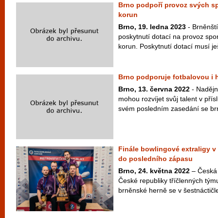
Brno podpoří provoz svých sp
korun
Brno, 19. ledna 2023
- Brněnští
poskytnutí dotací na provoz spor
korun. Poskytnutí dotací musí ješ
Brno podporuje fotbalovou i
Brno, 13. června 2022
- Nadějní
mohou rozvíjet svůj talent v pří
svém posledním zasedání se brně
Finále bowlingové extraligy v
do posledního zápasu
Brno, 24. května 2022
– Česká 
České republiky tříčlenných tým
brněnské herně se v šestnáctičl