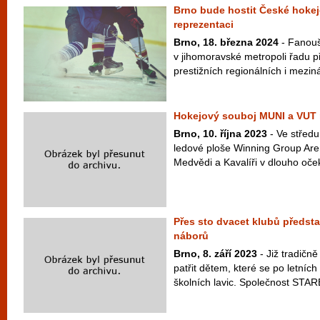
Brno bude hostit České hokej
reprezentaci
Brno, 18. března 2024
- Fanoušc
v jihomoravské metropoli řadu př
prestižních regionálních i meziná
Hokejový souboj MUNI a VUT m
Brno, 10. října 2023
- Ve středu
ledové ploše Winning Group Are
Medvědi a Kavalíři v dlouho oč
Přes sto dvacet klubů předsta
náborů
Brno, 8. září 2023
- Již tradičn
patřit dětem, které se po letních
školních lavic. Společnost STA