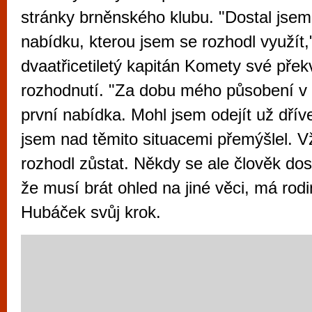
vyzkoušet různé kasinové hry. V neustál
stránky brněnského klubu. "Dostal jsem
metropoli naleznete širokou nabídku her o
nabídku, kterou jsem se rozhodl využít,"
po moderní automaty jak pro pravidelné n
dvaatřicetiletý kapitán Komety své přek
příležitostné hráče. V...
rozhodnutí. "Za dobu mého působení v 
první nabídka. Mohl jsem odejít už dříve
jsem nad těmito situacemi přemýšlel. V
rozhodl zůstat. Někdy se ale člověk dos
že musí brát ohled na jiné věci, má rodi
Hubáček svůj krok.