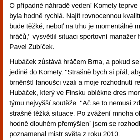
O případné náhradě vedení Komety teprve 
byla hodně rychlá. Najít rovnocennou kvali
bude těžké, neboť na trhu je momentálně m
hráčů," vysvětlil situaci sportovní manažer
Pavel Zubíček.
Hubáček zůstává hráčem Brna, a pokud se z
jedině do Komety. "Strašně bych si přál, a
brněnští fanoušci vzali a moje rozhodnutí re
Hubáček, který ve Finsku oblékne dres m
týmu nejvyšší soutěže. "Ač se to nemusí zdá
strašně těžká situace. Po zvážení mnoha ok
hodně dlouhém přemýšlení jsem se rozhodl 
poznamenal mistr světa z roku 2010.