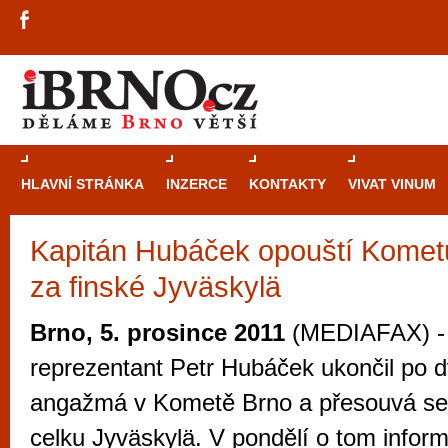
HLAVNÍ STRÁNKA
INZERCE
KONTAKTY
VIVAT VINUM
Kapitán Hubáček opouští Kometu
Průvodce
kasi
za finské Jyväskylä
Brně: Od rulet
automaty
Brno, 5. prosince 2011
(MEDIAFAX) - 
Brno je měs
reprezentant Petr Hubáček ukončil po d
zajímavé p
angažmá v Kometě Brno a přesouvá se
restaurace, div
celku Jyväskylä. V pondělí o tom info
Mimo jiné je ale také místem, kde si můžet