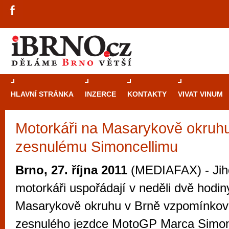
HLAVNÍ STRÁNKA
INZERCE
KONTAKTY
VIVAT VINUM
Motorkáři na Masarykově okruhu
Průvodce
kasi
zesnulému Simoncellimu
Brně: Od rulet
automaty
Brno, 27. října 2011
(MEDIAFAX) - Jih
Brno je měs
motorkáři uspořádají v neděli dvě hodin
zajímavé p
Masarykově okruhu v Brně vzpomínkov
restaurace, div
zesnulého jezdce MotoGP Marca Simonc
Mimo jiné je ale také místem, kde si můžet