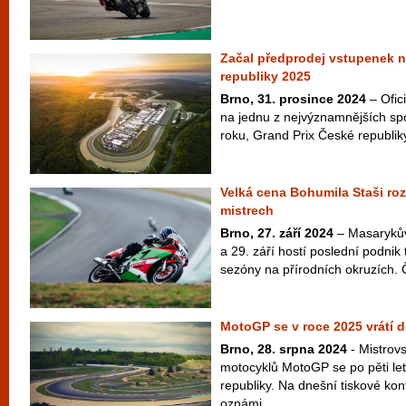
Začal předprodej vstupenek n
republiky 2025
Brno, 31. prosince 2024
– Ofic
na jednu z nejvýznamnějších spo
roku, Grand Prix České republiky, 
Velká cena Bohumila Staši r
mistrech
Brno, 27. září 2024
– Masarykův
a 29. září hostí poslední podni
sezóny na přírodních okruzích. Čt
MotoGP se v roce 2025 vrátí 
Brno, 28. srpna 2024
- Mistrovs
motocyklů MotoGP se po pěti le
republiky. Na dnešní tiskové kon
oznámi...