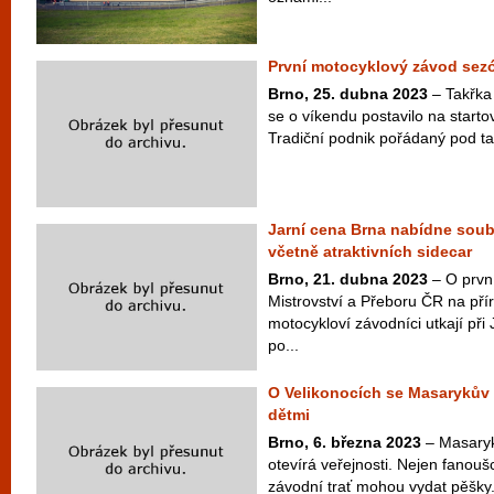
První motocyklový závod sezó
Brno, 25. dubna 2023
– Takřka
se o víkendu postavilo na starto
Tradiční podnik pořádaný pod t
Jarní cena Brna nabídne soubo
včetně atraktivních sidecar
Brno, 21. dubna 2023
– O prvn
Mistrovství a Přeboru ČR na pří
motocykloví závodníci utkají při
po...
O Velikonocích se Masarykův 
dětmi
Brno, 6. března 2023
– Masaryk
otevírá veřejnosti. Nejen fanouš
závodní trať mohou vydat pěšky.