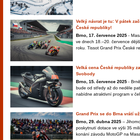
Velký návrat je tu: V pátek za
České republiky!
Brno, 17. července 2025
- Masa
ve dnech 18.–20. července dějiš
roku. Tissot Grand Prix České re
Velká cena České republiky za
Svobody
Brno, 15. července 2025
- Brn
bude od středy až do neděle pat
nabídne atraktivní program v če
Grand Prix se do Brna vrátí už
Brno, 29. dubna 2025
– Jihomor
poskytnutí dotace ve výši 35 mi
konání závodu MotoGP na Masar