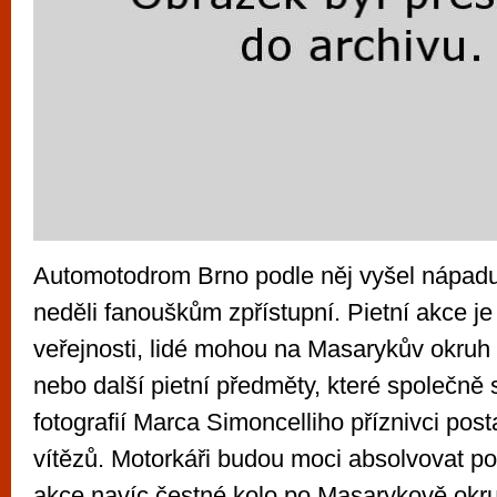
Automotodrom Brno podle něj vyšel nápadu 
neděli fanouškům zpřístupní. Pietní akce je
veřejnosti, lidé mohou na Masarykův okruh 
nebo další pietní předměty, které společně
fotografií Marca Simoncelliho příznivci pos
vítězů. Motorkáři budou moci absolvovat po
akce navíc čestné kolo po Masarykově okr