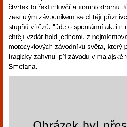
vyzkoušet různé kasinové hry. V neustál
čtvrtek to řekl mluvčí automotodromu J
metropoli naleznete širokou nabídku her o
zesnulým závodnikem se chtějí příznivci
po moderní automaty jak pro pravidelné n
stupňů vítězů. "Jde o spontánní akci mo
příležitostné hráče. V...
chtějí vzdát hold jednomu z nejtalentov
motocyklových závodníků světa, který 
tragicky zahynul při závodu v malajské
Smetana.