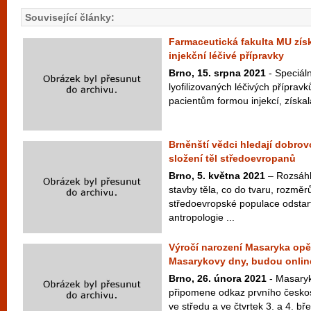
Související články:
Farmaceutická fakulta MU získ
injekční léčivé přípravky
Brno, 15. srpna 2021
- Speciáln
lyofilizovaných léčivých přípravk
pacientům formou injekcí, získala
Brněnští vědci hledají dobrov
složení těl středoevropanů
Brno, 5. května 2021
– Rozsáhl
stavby těla, co do tvaru, rozměr
středoevropské populace odstar
antropologie ...
Výročí narození Masaryka op
Masarykovy dny, budou onlin
Brno, 26. února 2021
- Masaryk
připomene odkaz prvního česko
ve středu a ve čtvrtek 3. a 4. bř