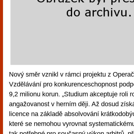
Nový směr vznikl v rámci projektu z Opera
Vzdělávání pro konkurenceschopnost podp
9,2 milionu korun. „Studium akceptuje roli 
angažovanost v herním ději. Až dosud získá
licence na základě absolvování krátkodobýc
které se nemohou vyrovnat systematickému 
tak potřebné pro současný výkon arbitrů, p