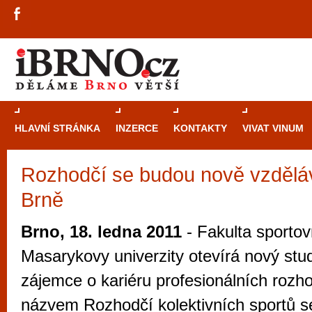
HLAVNÍ STRÁNKA
INZERCE
KONTAKTY
VIVAT VINUM
Rozhodčí se budou nově vzdělá
Průvodce
kasi
Brně
Brně: Od rulet
automaty
Brno, 18. ledna 2011
- Fakulta sportov
Brno je měs
Masarykovy univerzity otevírá nový stud
zajímavé p
zájemce o kariéru profesionálních rozh
restaurace, div
názvem Rozhodčí kolektivních sportů s
Mimo jiné je ale také místem, kde si můžet