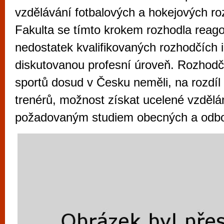
vyzkoušet různé kasinové hry. V neustál
vzdělávání fotbalových a hokejových ro
metropoli naleznete širokou nabídku her o
Fakulta se tímto krokem rozhodla reag
po moderní automaty jak pro pravidelné n
nedostatek kvalifikovaných rozhodčích i n
příležitostné hráče. V...
diskutovanou profesní úroveň. Rozhodčí
sportů dosud v Česku neměli, na rozdíl
trenérů, možnost získat ucelené vzdělá
požadovaným studiem obecných a odbo