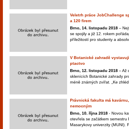
Veletrh práce JobChallenge sp
a 120 firem
Brno, 14. listopadu 2018
– Nej
se spojily a již 12. rokem pořáda
příležitostí pro studenty a abso
V Botanické zahradě vystavují
ptactvo
Brno, 12. listopadu 2018
– Až 
sklenících Botanické zahrady pr
méně známých zvířat. „Ke zhléd
Právnická fakulta má kavárnu
nemocným
Brno, 10. října 2018
- Novou ka
otevřela se začátkem semestru P
Masarykovy univerzity (MUNI). P