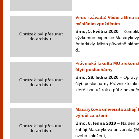
Virus i závada: Vědci z Brna se
měsíčním zpožděním
Brno, 5. května 2020
– Kompliko
výzkumné expedice Masarykovy 
Antarktidy. Místo původně plán
d...
Právnická fakulta MU zrekons
čtyři posluchárny
Brno, 26. ledna 2020
– Opravy 
čtyři posluchárny Právnické faku
které jsou už rok a půl z bezpeč
Masarykova univerzita zahájí
výročí založení
Brno, 8. ledna 2019
– Na den př
zahájí Masarykova univerzita (M
svého založení,...