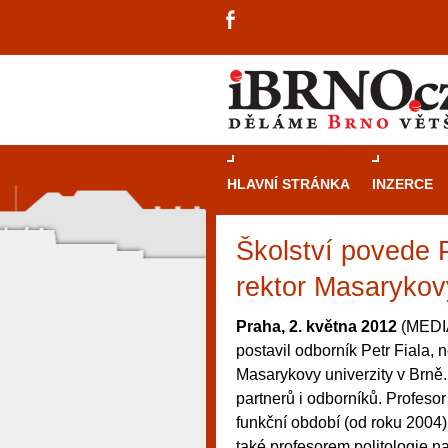
HLAVNÍ STRÁNKA
INZERCE
Školství povede P
rektor Masarykovy
Praha, 2. května 2012
(MEDIAF
postavil odborník Petr Fiala, 
Masarykovy univerzity v Brně. 
partnerů i odborníků. Profesor
funkční období (od roku 2004)
návštěvníky, tak pro příležitostné h
také profesorem politologie n