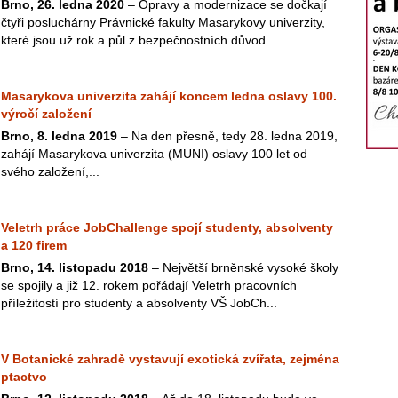
Brno, 26. ledna 2020
– Opravy a modernizace se dočkají
čtyři posluchárny Právnické fakulty Masarykovy univerzity,
které jsou už rok a půl z bezpečnostních důvod...
Masarykova univerzita zahájí koncem ledna oslavy 100.
výročí založení
Brno, 8. ledna 2019
– Na den přesně, tedy 28. ledna 2019,
zahájí Masarykova univerzita (MUNI) oslavy 100 let od
svého založení,...
Veletrh práce JobChallenge spojí studenty, absolventy
a 120 firem
Brno, 14. listopadu 2018
– Největší brněnské vysoké školy
se spojily a již 12. rokem pořádají Veletrh pracovních
příležitostí pro studenty a absolventy VŠ JobCh...
V Botanické zahradě vystavují exotická zvířata, zejména
ptactvo