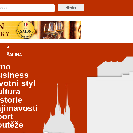
ŠALINA
rno
usiness
votní styl
ltura
storie
jímavosti
port
outěže