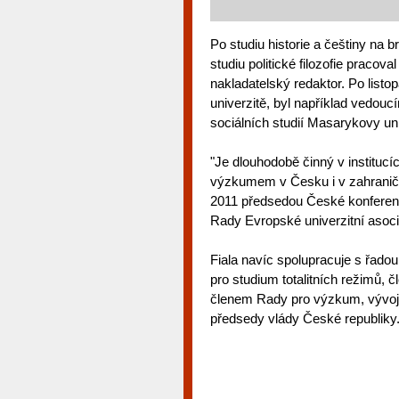
Po studiu historie a češtiny na 
studiu politické filozofie pracov
nakladatelský redaktor. Po listo
univerzitě, byl například vedoucí
sociálních studií Masarykovy uni
"Je dlouhodobě činný v instituc
výzkumem v Česku i v zahraničí
2011 předsedou České konferenc
Rady Evropské univerzitní asocia
Fiala navíc spolupracuje s řad
pro studium totalitních režimů, 
členem Rady pro výzkum, vývoj
předsedy vlády České republiky