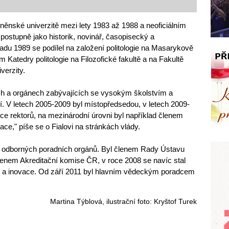
brněnské univerzitě mezi lety 1983 až 1988 a neoficiálním
al postupně jako historik, novinář, časopisecký a
padu 1989 se podílel na založení politologie na Masarykově
m Katedry politologie na Filozofické fakultě a na Fakultě
verzity.
ích a orgánech zabývajících se vysokým školstvím a
. V letech 2005-2009 byl místopředsedou, v letech 2009-
e rektorů, na mezinárodní úrovni byl například členem
ce," píše se o Fialovi na stránkách vlády.
ou odborných poradních orgánů. Byl členem Rady Ústavu
členem Akreditační komise ČR, v roce 2008 se navíc stal
 a inovace. Od září 2011 byl hlavním vědeckým poradcem
.
Martina Týblová, ilustrační foto: Kryštof Turek