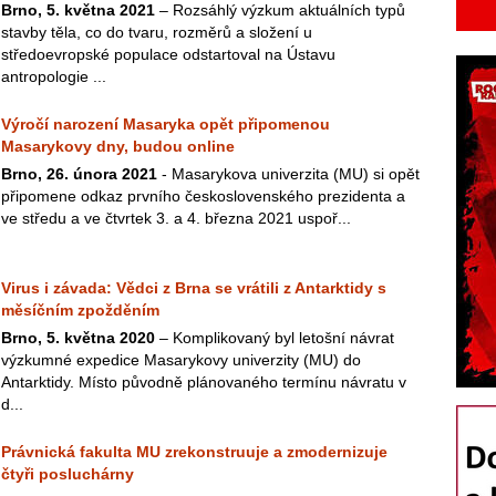
Brno, 5. května 2021
– Rozsáhlý výzkum aktuálních typů
stavby těla, co do tvaru, rozměrů a složení u
středoevropské populace odstartoval na Ústavu
antropologie ...
Výročí narození Masaryka opět připomenou
Masarykovy dny, budou online
Brno, 26. února 2021
- Masarykova univerzita (MU) si opět
připomene odkaz prvního československého prezidenta a
ve středu a ve čtvrtek 3. a 4. března 2021 uspoř...
Virus i závada: Vědci z Brna se vrátili z Antarktidy s
měsíčním zpožděním
Brno, 5. května 2020
– Komplikovaný byl letošní návrat
výzkumné expedice Masarykovy univerzity (MU) do
Antarktidy. Místo původně plánovaného termínu návratu v
d...
Právnická fakulta MU zrekonstruuje a zmodernizuje
čtyři posluchárny