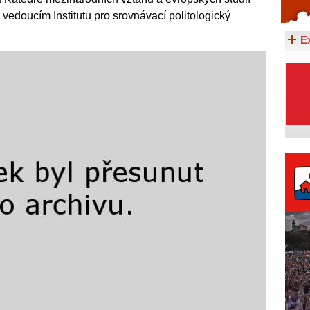
 vedoucím Institutu pro srovnávací politologický
Celý článek...
E