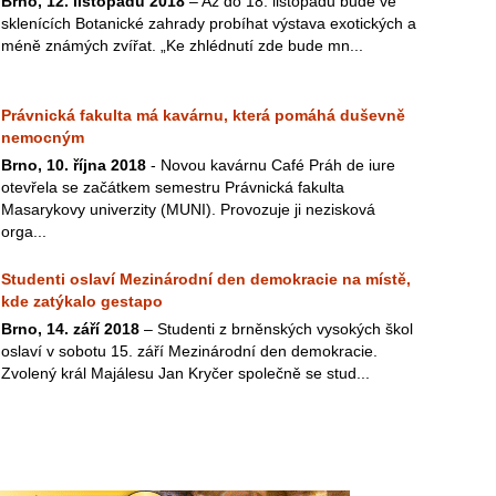
Brno, 12. listopadu 2018
– Až do 18. listopadu bude ve
sklenících Botanické zahrady probíhat výstava exotických a
méně známých zvířat. „Ke zhlédnutí zde bude mn...
Právnická fakulta má kavárnu, která pomáhá duševně
nemocným
Brno, 10. října 2018
- Novou kavárnu Café Práh de iure
otevřela se začátkem semestru Právnická fakulta
Masarykovy univerzity (MUNI). Provozuje ji nezisková
orga...
Studenti oslaví Mezinárodní den demokracie na místě,
kde zatýkalo gestapo
Brno, 14. září 2018
– Studenti z brněnských vysokých škol
oslaví v sobotu 15. září Mezinárodní den demokracie.
Zvolený král Majálesu Jan Kryčer společně se stud...