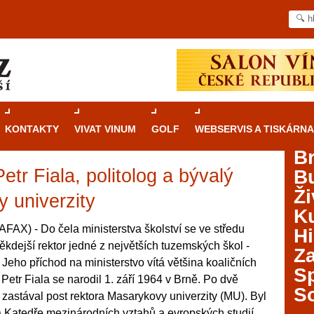
KONTAKTY
VIVAT VINUM
GOLF
WEBSERVIS A TISKÁRNA
B
etr Fiala, politolog a bývalý
B
Průvodce
kasinovými hrami v Brně: Od
Ži
rulety po video automaty
 univerzity
Ku
Brno je městem známým pro zajímavé památky, skvělé
AX) - Do čela ministerstva školství se ve středu
Hi
restaurace, divadla a univerzity. Mimo jiné je ale také
někdejší rektor jedné z největších tuzemských škol -
Za
místem, kde si můžete legálně a bezpečně vyzkoušet
Jeho příchod na ministerstvo vítá většina koaličních
různé kasinové hry. V neustále kvetoucí moravské
S
 Petr Fiala se narodil 1. září 1964 v Brně. Po dvě
metropoli naleznete širokou nabídku her od klasické
S
 zastával post rektora Masarykovy univerzity (MU). Byl
rulety až po moderní automaty jak pro pravidelné
ráče. V...
a Katedře mezinárodních vztahů a evropských studií