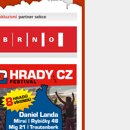
xkluzivní
partner sekce