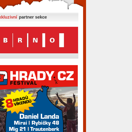
xkluzivní
partner sekce