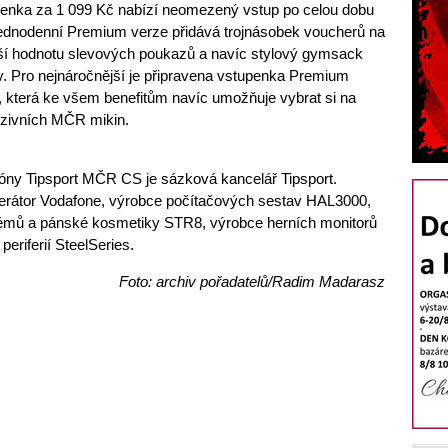
upenka za 1 099 Kč nabízí neomezený vstup po celou dobu
jednodenní Premium verze přidává trojnásobek voucherů na
yšší hodnotu slevových poukazů a navíc stylový gymsack
 Pro nejnáročnější je připravena vstupenka Premium
, která ke všem benefitům navíc umožňuje vybrat si na
zivních MČR mikin.
zóny Tipsport MČR CS je sázková kancelář Tipsport.
operátor Vodafone, výrobce počítačových sestav HAL3000,
fémů a pánské kosmetiky STR8, výrobce herních monitorů
riferií SteelSeries.
Foto: archiv pořadatelů/Radim Madarasz