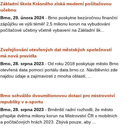
Základní škola Krásného získá moderní počítačovou
učebnu
Brno, 29. února 2024
- Brno poskytne bezúročnou finanční
zápůjčku ve výši téměř 2,5 milionu korun na vybudování
počítačové učebny včetně vybavení na Základní šk...
Zveřejňování otevřených dat městských společností
má nová pravidla
Brno, 28. srpna 2023
- Od roku 2018 poskytuje město Brno
otevřená data pomocí portálu data.brno.cz. Návštěvníci zde
najdou údaje a zajímavosti z mnoha oblastí, ...
Brno schválilo dvoumilionovou dotaci pro mistrovství
republiky v e-sportu
Brno, 28. srpna 2023
- Brněnští radní rozhodli, že město
přispěje dvěma miliony korun na Mistrovství ČR v mobilních
a počítačových hrách 2023. Zbývá pouze, aby ...