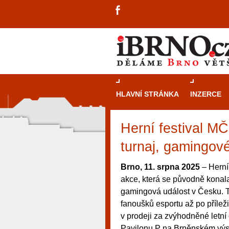
HLAVNÍ STRÁNKA
INZERCE
Herní festival M
turnaj, gamingové
Brno, 11. srpna 2025
– Herní 
akce, která se původně konala
gamingová událost v Česku. Tu
fanoušků esportu až po příleži
v prodeji za zvýhodněné letní 
návštěvníky, tak pro příležitostné h
Pavilonu P na Brněnském výst