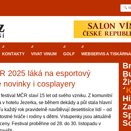
KONTAKTY
VIVAT VINUM
GOLF
WEBSERVIS A TISKÁRNA
B
ČR 2025 láká na esportový
B
Průvodce
kasinovými hrami v Brně: Od
Ži
rulety po video automaty
 novinky i cosplayery
K
Brno je městem známým pro zajímavé památky, skvělé
festival MČR slaví 15 let od svého vzniku. Z komunitní
Hi
restaurace, divadla a univerzity. Mimo jiné je ale také
 v hotelu Jezerka, se během dekády a půl stala hlavní
Za
místem, kde si můžete legálně a bezpečně vyzkoušet
 každý rok pravidelně navštěvují desetitisíce lidí – od
různé kasinové hry. V neustále kvetoucí moravské
S
tostné hráče i rodiny s dětmi. Vstupenky jsou aktuálně
metropoli naleznete širokou nabídku her od klasické
S
ceny. Festival proběhne od 28. do 30. listopadu v
rulety až po moderní automaty jak pro pravidelné
ráče. V...
avišti.