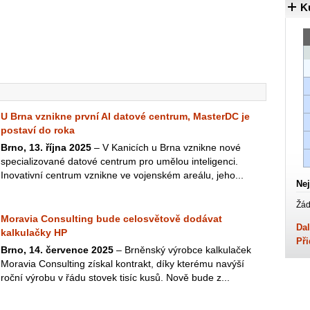
K
U Brna vznikne první AI datové centrum, MasterDC je
postaví do roka
Brno, 13. října 2025
– V Kanicích u Brna vznikne nové
specializované datové centrum pro umělou inteligenci.
Inovativní centrum vznikne ve vojenském areálu, jeho...
Nej
Žád
Moravia Consulting bude celosvětově dodávat
Dal
kalkulačky HP
Při
Brno, 14. července 2025
– Brněnský výrobce kalkulaček
Moravia Consulting získal kontrakt, díky kterému navýší
roční výrobu v řádu stovek tisíc kusů. Nově bude z...