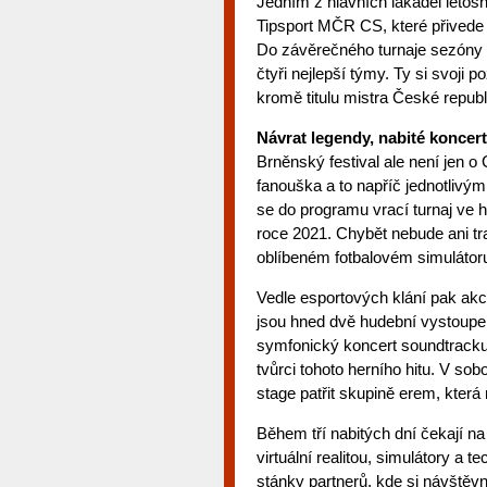
Jedním z hlavních lákadel letošní
Tipsport MČR CS, které přivede
Do závěrečného turnaje sezóny v
čtyři nejlepší týmy. Ty si svoji 
kromě titulu mistra České repub
Návrat legendy, nabité koncer
Brněnský festival ale není jen 
fanouška a to napříč jednotlivými
se do programu vrací turnaj ve 
roce 2021. Chybět nebude ani t
oblíbeném fotbalovém simulátor
Vedle esportových klání pak ak
jsou hned dvě hudební vystoupen
symfonický koncert soundtracku
tvůrci tohoto herního hitu. V s
stage patřit skupině erem, která
Během tří nabitých dní čekají na
virtuální realitou, simulátory a 
stánky partnerů, kde si návštěv