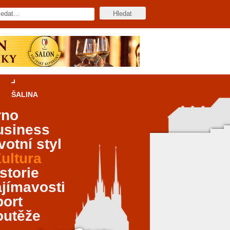
ŠALINA
rno
usiness
votní styl
ultura
storie
jímavosti
port
outěže