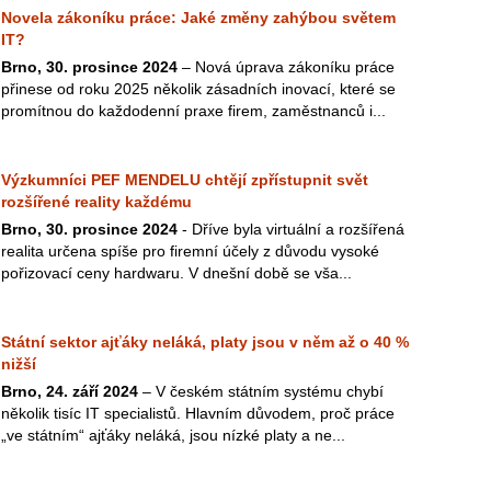
Novela zákoníku práce: Jaké změny zahýbou světem
IT?
Brno, 30. prosince 2024
– Nová úprava zákoníku práce
přinese od roku 2025 několik zásadních inovací, které se
promítnou do každodenní praxe firem, zaměstnanců i...
Výzkumníci PEF MENDELU chtějí zpřístupnit svět
rozšířené reality každému
Brno, 30. prosince 2024
- Dříve byla virtuální a rozšířená
realita určena spíše pro firemní účely z důvodu vysoké
pořizovací ceny hardwaru. V dnešní době se vša...
Státní sektor ajťáky neláká, platy jsou v něm až o 40 %
nižší
Brno, 24. září 2024
– V českém státním systému chybí
několik tisíc IT specialistů. Hlavním důvodem, proč práce
„ve státním“ ajťáky neláká, jsou nízké platy a ne...