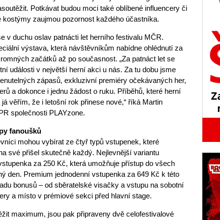
soutěžit. Potkávat budou moci také oblíbené influencery či
né kostýmy zaujmou pozornost každého účastníka.
e v duchu oslav patnácti let herního festivalu MČR.
iální výstava, která návštěvníkům nabídne ohlédnutí za
kromných začátků až po současnost. „Za patnáct let se
 události v největší herní akci u nás. Za tu dobu jsme
enutelných zápasů, exkluzivní premiéry očekávaných her,
rů a dokonce i jednu žádost o ruku. Příběhů, které herní
á věřím, že i letošní rok přinese nové,“ říká Martin
 PR společnosti PLAYzone.
ypy fanoušků
vníci mohou vybírat ze čtyř typů vstupenek, které
i na své přišel skutečně každý. Nejlevnější variantu
 vstupenka za 250 Kč, která umožňuje přístup do všech
volný den. Premium jednodenní vstupenka za 649 Kč k této
 řadu bonusů – od sběratelské visačky a vstupu na sobotní
ry a místo v prémiové sekci před hlavní stage.
vytěžit maximum, jsou pak připraveny dvě celofestivalové