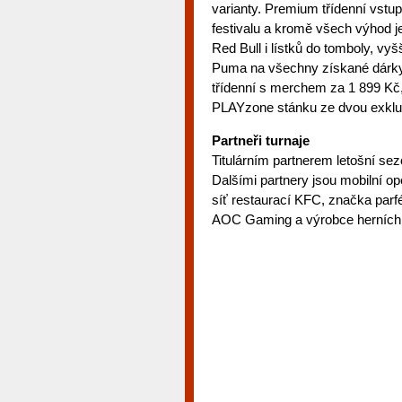
varianty. Premium třídenní vst
festivalu a kromě všech výhod 
Red Bull i lístků do tomboly, v
Puma na všechny získané dárky.
třídenní s merchem za 1 899 Kč
PLAYzone stánku ze dvou exklu
Partneři turnaje
Titulárním partnerem letošní se
Dalšími partnery jsou mobilní 
síť restaurací KFC, značka par
AOC Gaming a výrobce herních pe