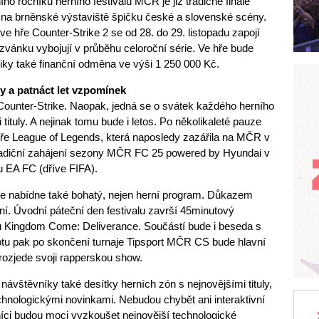
ho ročníku herního festivalu MČR je již tradičně finále
 na brněnské výstaviště špičku české a slovenské scény.
e hře Counter-Strike 2 se od 28. do 29. listopadu zapojí
pozvánku vybojují v průběhu celoroční série. Ve hře bude
liky také finanční odměna ve výši 1 250 000 Kč.
ty a patnáct let vzpomínek
o Counter-Strike. Naopak, jedná se o svátek každého herního
 tituly. A nejinak tomu bude i letos. Po několikaleté pauze
hře League of Legends, která naposledy zazářila na MČR v
radiční zahájení sezony MČR FC 25 powered by Hyundai v
u EA FC (dříve FIFA).
ce nabídne také bohatý, nejen herní program. Důkazem
í. Úvodní páteční den festivalu završí 45minutový
 Kingdom Come: Deliverance. Součástí bude i beseda s
obotu pak po skončení turnaje Tipsport MČR CS bude hlavní
 rozjede svoji rapperskou show.
 návštěvníky také desítky herních zón s nejnovějšími tituly,
technologickými novinkami. Nebudou chybět ani interaktivní
níci budou moci vyzkoušet nejnovější technologické