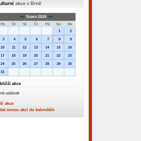
ulturní
akce v Brně
<<
Srpen 2026
>>
Po
Út
St
Čt
Pá
So
Ne
1
2
3
4
5
6
7
8
9
10
11
12
13
14
15
16
17
18
19
20
21
22
23
24
25
26
27
28
29
30
31
bližší akce
né události
ší akce
dat novou akci do kalendáře