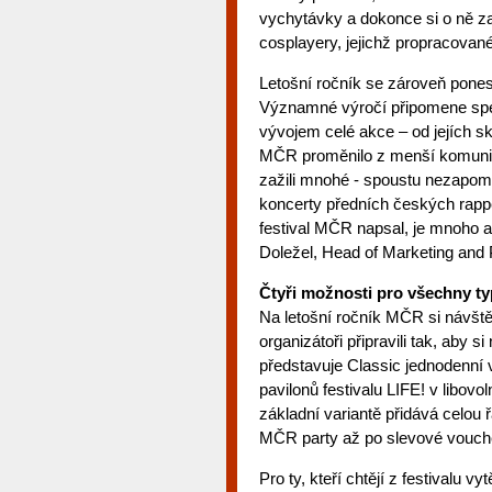
vychytávky a dokonce si o ně za
cosplayery, jejichž propracova
Letošní ročník se zároveň pones
Významné výročí připomene spec
vývojem celé akce – od jejích s
MČR proměnilo z menší komunitní
zažili mnohé - spoustu nezapom
koncerty předních českých rappe
festival MČR napsal, je mnoho a j
Doležel, Head of Marketing and
Čtyři možnosti pro všechny t
Na letošní ročník MČR si návště
organizátoři připravili tak, aby s
představuje Classic jednodenní
pavilonů festivalu LIFE! v libo
základní variantě přidává celou
MČR party až po slevové vouche
Pro ty, kteří chtějí z festivalu 