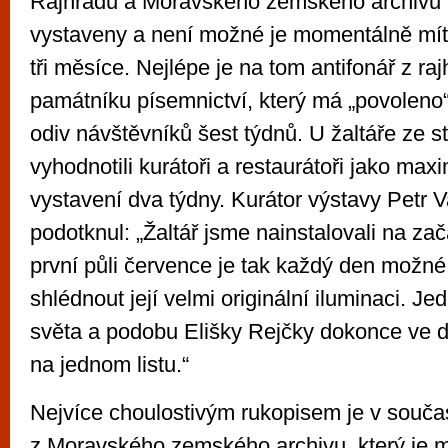
Rajhradu a Moravského zemského archivu 
vystaveny a není možné je momentálně mít 
tři měsíce. Nejlépe je na tom antifonář z ra
památníku písemnictví, který má „povoleno“
odiv návštěvníků šest týdnů. U žaltáře ze st
vyhodnotili kurátoři a restaurátoři jako max
vystavení dva týdny. Kurátor výstavy Petr 
podotknul: „Žaltář jsme nainstalovali na za
první půli července je tak každý den možné
shlédnout její velmi originální iluminaci. Je
světa a podobu Elišky Rejčky dokonce ve 
na jednom listu.“
Nejvíce choulostivým rukopisem je v souča
z Moravského zemského archivu, který je m