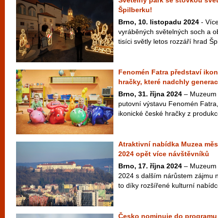
Světelný park se stovkou svě
Špilberku!
Brno, 10. listopadu 2024
- Víc
vyráběných světelných soch a ob
tisíci světly letos rozzáří hrad Šp
Fenomén Fatra představí iko
hračky, které nadchly genera
Brno, 31. října 2024
– Muzeum m
putovní výstavu Fenomén Fatra,
ikonické české hračky z produkce
Atraktivní nabídka Muzea měst
2024 opět více návštěvníků
Brno, 17. října 2024
– Muzeum m
2024 s dalším nárůstem zájmu n
to díky rozšířené kulturní nabídc
Česko nominuje do program