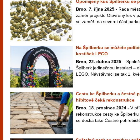
Opomíjený kus Špilberku se p
Brno, 7. října 2025
- Rada města
záměr projektu Otevřený les v pa
se zaměří na severní část parku 
Na Špilberku se můžete políbi
kostiček LEGO
Brno, 22. dubna 2025
– Společ
Špilberk jedinečnou instalaci – 
LEGO. Návštěvníci se tak 1. kvě
Cestu ke Špilberku a čestné 
hřbitově čeká rekonstrukce
Brno, 18. prosince 2024
- V pří
rekonstrukce cesty ke Špilberku
se dočká také Čestné pohřebiště