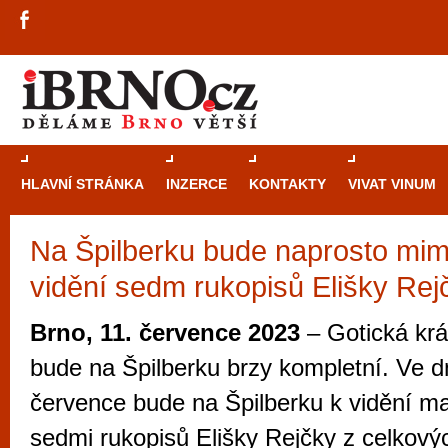
HLAVNÍ STRÁNKA
INZERCE
KONTAKTY
VIVAT VINUM
Na Špilberku bude naprosto mi
Průvodce
kasi
vidění sedm rukopisů Elišky Rej
Brně: Od rulet
automaty
Brno, 11. července 2023
– Gotická krá
Brno je měs
bude na Špilberku brzy kompletní. Ve d
zajímavé p
července bude na Špilberku k vidění m
restaurace, div
sedmi rukopisů Elišky Rejčky z celkovýc
Mimo jiné je ale také místem, kde si můžet