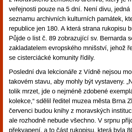
veřejnosti pouze na 5 dní. Není divu, jedná
seznamu archivních kulturních památek, kt
republice jen 180. A která strana rukopisu 
Půjde o list č. 89 zobrazující sv. Bernarda 
zakladatelem evropského mnišství, jehož ře
se cisterciácké komunity řídily.
Poslední dva lekcionáře z Vídně nejsou m
takovém stavu, aby mohly být vystaveny. „
tolik mrzet, jde o nejméně zdobené exempl
kolekce,“ sdělil ředitel muzea města Brna 
červenci budou knihy z moravských instituc
ale rozhodně nebude všechno. V srpnu přij
překvapení, a to část rukopisu, která byla 8