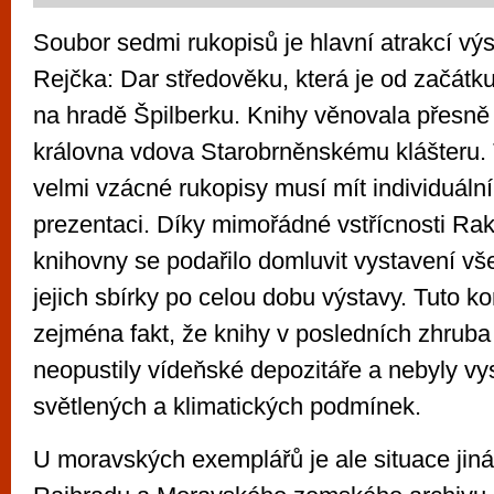
Soubor sedmi rukopisů je hlavní atrakcí výs
Rejčka: Dar středověku, která je od začátk
na hradě Špilberku. Knihy věnovala přesně 
královna vdova Starobrněnskému klášteru. 
velmi vzácné rukopisy musí mít individuální 
prezentaci. Díky mimořádné vstřícnosti Ra
knihovny se podařilo domluvit vystavení vše
jejich sbírky po celou dobu výstavy. Tuto k
zejména fakt, že knihy v posledních zhruba
neopustily vídeňské depozitáře a nebyly 
světlených a klimatických podmínek.
U moravských exemplářů je ale situace jiná