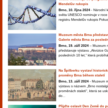
Mendelův rukopis
Brno, 10. října 2024
- Národní 
světa UNESCO nominuje v roce 
registru Mendelův rukopis Pokusy
Muzeum města Brna představu
Galerie města Brna za posledn
Brno, 19. září 2024
– Muzeum mě
představuje výstavu „Akvizice G
posledních 10 let,“ která probíhá 
Na Špilberku vystaví historick
proměny Brna během staletí
Brno, 13. září 2024
- Muzeum mě
výstavu s názvem „Brno nostalg
proměnách staletí“, která se usk
do...
Přijďte oslavit Den Země do p