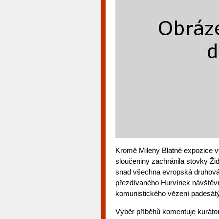
Kromě Mileny Blatné expozice v
sloučeniny zachránila stovky Ži
snad všechna evropská druhovál
přezdívaného Hurvínek návštěvn
komunistického vězení padesátý
Výběr příběhů komentuje kurátor