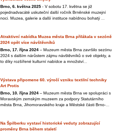
Brno, 6. května 2025
- V sobotu 17. května se již
pojednadvacáté uskuteční další ročník Brněnské muzejní
noci. Muzea, galerie a další instituce nabídnou bohatý ...
Atraktivní nabídka Muzea města Brna přilákala v sezóně
2024 opět více návštěvníků
Brno, 17. října 2024
– Muzeum města Brna završilo sezónu
2024 s dalším nárůstem zájmu návštěvníků o své objekty, a
to díky rozšířené kulturní nabídce a množství...
Výstava připomene 60. výročí vzniku textilní techniky
Art Protis
Brno, 10. října 2024
– Muzeum města Brna ve spolupráci s
Moravským zemským muzeem za podpory Statutárního
města Brna, Jihomoravského kraje a Městské části Brno-...
Na Špilberku vystaví historické veduty zobrazující
proměny Brna během staletí