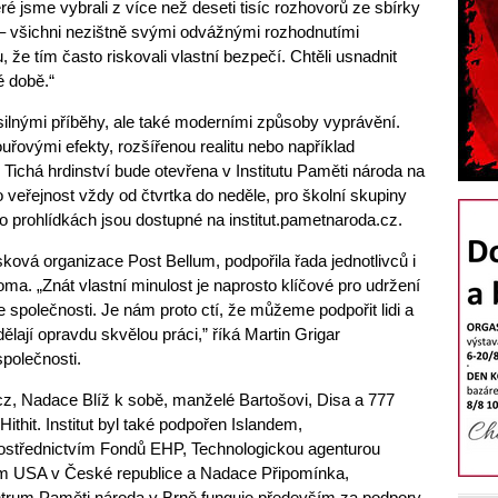
eré jsme vybrali z více než deseti tisíc rozhovorů ze sbírky
 – všichni nezištně svými odvážnými rozhodnutími
e tím často riskovali vlastní bezpečí. Chtěli usnadnit
é době.“
silnými příběhy, ale také moderními způsoby vyprávění.
ouřovými efekty, rozšířenou realitu nebo například
 Tichá hrdinství bude otevřena v Institutu Paměti národa na
 veřejnost vždy od čtvrtka do neděle, pro školní skupiny
o prohlídkách jsou dostupné na institut.pametnaroda.cz.
ková organizace Post Bellum, podpořila řada jednotlivců i
oma. „Znát vlastní minulost je naprosto klíčové pro udržení
společnosti. Je nám proto ctí, že můžeme podpořit lidi a
dělají opravdu skvělou práci,” říká Martin Grigar
polečnosti.
.cz, Nadace Blíž k sobě, manželé Bartošovi, Disa a 777
thit. Institut byl také podpořen Islandem,
ostřednictvím Fondů EHP, Technologickou agenturou
ím USA v České republice a Nadace Připomínka,
trum Paměti národa v Brně funguje především za podpory