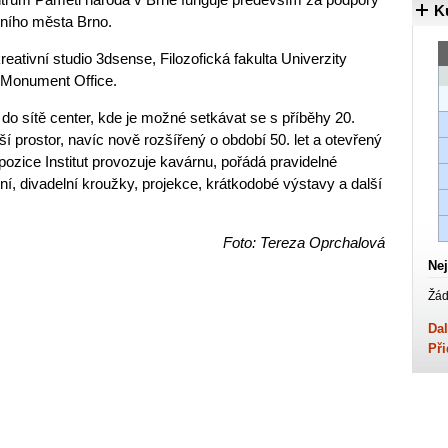
K
rního města Brno.
reativní studio 3dsense, Filozofická fakulta Univerzity
o Monument Office.
í do sítě center, kde je možné setkávat se s příběhy 20.
tší prostor, navíc nově rozšířený o období 50. let a otevřený
pozice Institut provozuje kavárnu, pořádá pravidelné
í, divadelní kroužky, projekce, krátkodobé výstavy a další
Foto: Tereza Oprchalová
Nej
Žád
Dal
Při