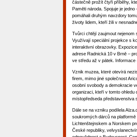
částečně prožít čtyři příběhy, kt
Paměti národa. Spojuje je jedno
pomáhali druhým navzdory tomu, ž
životy lidem, kteří žili v nesnadn
Tvůrci chtějí zaujmout nejenom 
Využívají speciální projekce s k
interaktivní obrazovky. Expozice
adrese Radnická 10 v Brně – pro
ve středu až v pátek. Informace 
Vznik muzea, které otevírá nezis
firem, mimo jiné společnost Aric
osobní svobody a demokracie ve 
organizaci, kteří v tomto ohledu 
místopředseda představenstva s
Dále se na vzniku podílela Alza
soukromých dárců na platformě Hi
Lichtenštejnskem a Norskem pr
České republiky, velvyslanectv
odpovědnost a Budoucnost. Cen