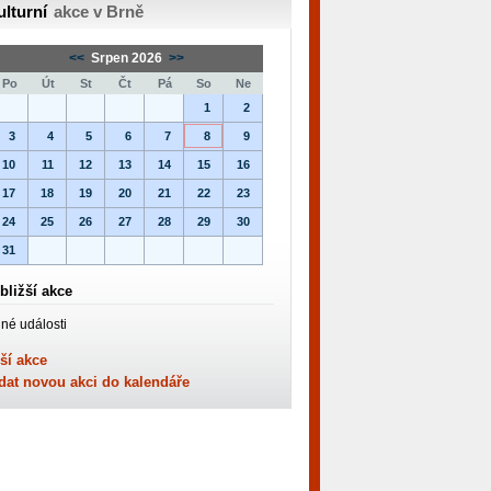
ulturní
akce v Brně
<<
Srpen 2026
>>
Po
Út
St
Čt
Pá
So
Ne
1
2
3
4
5
6
7
8
9
10
11
12
13
14
15
16
17
18
19
20
21
22
23
24
25
26
27
28
29
30
31
bližší akce
né události
ší akce
dat novou akci do kalendáře