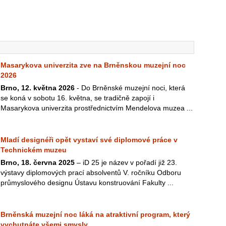
Masarykova univerzita zve na Brněnskou muzejní noc
2026
Brno, 12. května 2026
- Do Brněnské muzejní noci, která
se koná v sobotu 16. května, se tradičně zapojí i
Masarykova univerzita prostřednictvím Mendelova muzea ...
Mladí designéři opět vystaví své diplomové práce v
Technickém muzeu
Brno, 18. června 2025
– iD 25 je název v pořadí již 23.
výstavy diplomových prací absolventů V. ročníku Odboru
průmyslového designu Ústavu konstruování Fakulty ...
Brněnská muzejní noc láká na atraktivní program, který
vychutnáte všemi smysly