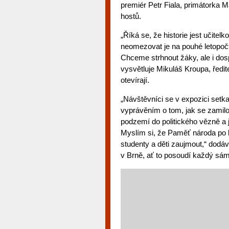
premiér Petr Fiala, primátorka 
hostů.
„Říká se, že historie jest učitel
neomezovat je na pouhé letopočty
Chceme strhnout žáky, ale i dos
vysvětluje Mikuláš Kroupa, ředi
otevírají.
„Návštěvníci se v expozici setka
vyprávěním o tom, jak se zamil
podzemí do politického vězně a j
Myslím si, že Paměť národa po l
studenty a děti zaujmout,“ dodá
v Brně, ať to posoudí každý sám