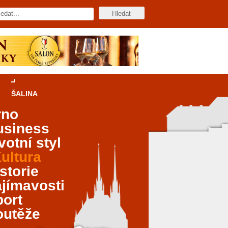
ŠALINA
rno
usiness
votní styl
ultura
storie
jímavosti
port
outěže