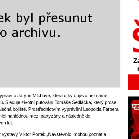
ypráví o Jaryně Mlchové, která díky objevu neznámé
dů. Sleduje životní putování Tomáše Sedláčka, který prošel
ečná bojiště. Prostřednictvím vyprávění Leopolda Färbera
íci nahlédnou mezi partyzány a následně do
ch let.
 výstavy Viktor Portel: „Návštěvníci mohou poznat a