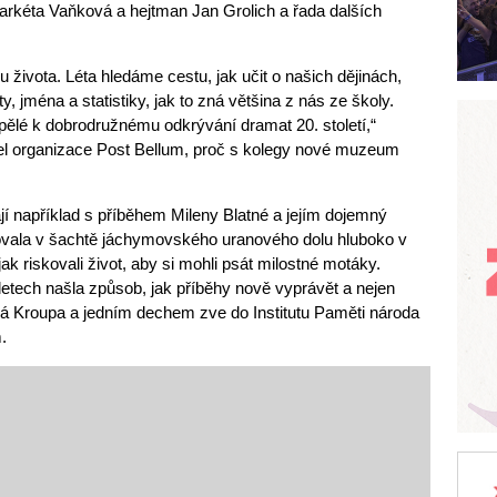
Markéta Vaňková a hejtman Jan Grolich a řada dalších
kou života. Léta hledáme cestu, jak učit o našich dějinách,
, jména a statistiky, jak to zná většina z nás ze školy.
pělé k dobrodružnému odkrývání dramat 20. století,“
tel organizace Post Bellum, proč s kolegy nové muzeum
jí například s příběhem Mileny Blatné a jejím dojemný
ovala v šachtě jáchymovského uranového dolu hluboko v
ak riskovali život, aby si mohli psát milostné motáky.
etech našla způsob, jak příběhy nově vyprávět a nejen
vá Kroupa a jedním dechem zve do Institutu Paměti národa
.