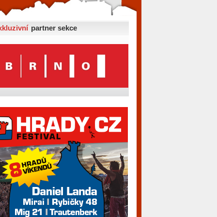
xkluzivní
partner sekce