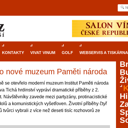
KONTAKTY
VIVAT VINUM
GOLF
WEBSERVIS A TISKÁRNA
B
elo nové muzeum Paměti národa
B
Průvodce
kasinovými hrami v Brně: Od
Ži
rulety po video automaty
ně se otevřelo moderní muzeum Institut Paměti národa
K
ava Tichá hrdinství vypráví dramatické příběhy z 2.
Brno je městem známým pro zajímavé památky, skvělé
Hi
t. Návštěvníky zavede mezi partyzány, protinacistické
restaurace, divadla a univerzity. Mimo jiné je ale také
Za
lů a komunistických vyšetřoven. Životní příběhy čtyř
místem, kde si můžete legálně a bezpečně vyzkoušet
různé kasinové hry. V neustále kvetoucí moravské
S
vůrci vybrali z více než deseti tisíc rozhovorů ze
metropoli naleznete širokou nabídku her od klasické
S
rulety až po moderní automaty jak pro pravidelné
ráče. V...