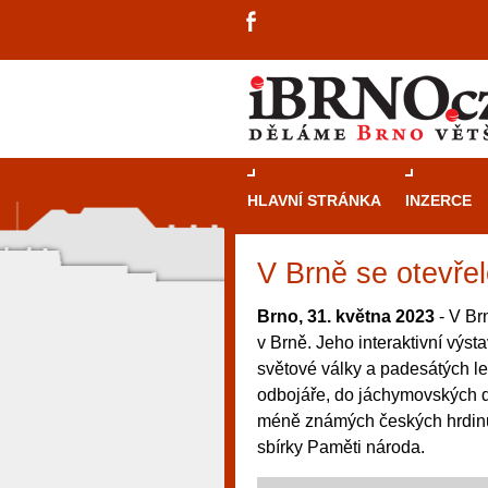
HLAVNÍ STRÁNKA
INZERCE
V Brně se otevř
Brno, 31. května 2023
- V Br
v Brně. Jeho interaktivní výst
světové války a padesátých le
odbojáře, do jáchymovských do
méně známých českých hrdinů t
sbírky Paměti národa.
návštěvníky, tak pro příležitostné h