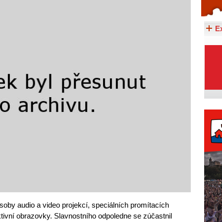
Celý článek...
E
oby audio a video projekcí, speciálních promítacích
aktivní obrazovky. Slavnostního odpoledne se zúčastnil