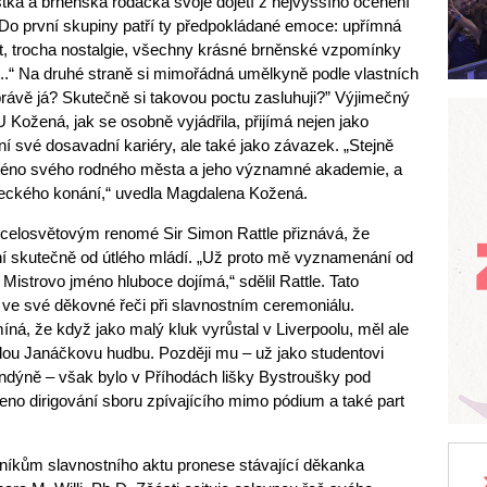
tka a brněnská rodačka svoje dojetí z nejvyššího ocenění
o první skupiny patří ty předpokládané emoce: upřímná
t, trocha nostalgie, všechny krásné brněnské vzpomínky
le...“ Na druhé straně si mimořádná umělkyně podle vlastních
právě já? Skutečně si takovou poctu zasluhuji?” Výjimečný
 Kožená, jak se osobně vyjádřila, přijímá nejen jako
své dosavadní kariéry, ale také jako závazek. „Stejně
jméno svého rodného města a jeho významné akademie, a
leckého konání,“ uvedla Magdalena Kožená.
 celosvětovým renomé Sir Simon Rattle přiznává, že
í skutečně od útlého mládí. „Už proto mě vyznamenání od
istrovo jméno hluboce dojímá,“ sdělil Rattle. Tato
 ve své děkovné řeči při slavnostním ceremoniálu.
íná, že když jako malý kluk vyrůstal v Liverpoolu, měl ale
lou Janáčkovu hudbu. Později mu – už jako studentovi
dýně – však bylo v Příhodách lišky Bystroušky pod
eno dirigování sboru zpívajícího mimo pódium a také part
vníkům slavnostního aktu pronese stávající děkanka