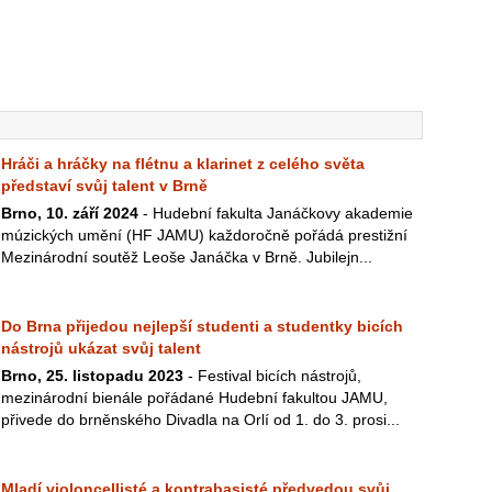
Hráči a hráčky na flétnu a klarinet z celého světa
představí svůj talent v Brně
Brno, 10. září 2024
- Hudební fakulta Janáčkovy akademie
múzických umění (HF JAMU) každoročně pořádá prestižní
Mezinárodní soutěž Leoše Janáčka v Brně. Jubilejn...
Do Brna přijedou nejlepší studenti a studentky bicích
nástrojů ukázat svůj talent
Brno, 25. listopadu 2023
- Festival bicích nástrojů,
mezinárodní bienále pořádané Hudební fakultou JAMU,
přivede do brněnského Divadla na Orlí od 1. do 3. prosi...
Mladí violoncellisté a kontrabasisté předvedou svůj