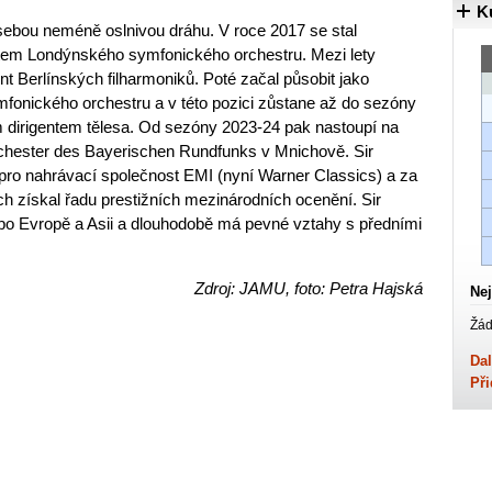
K
ebou neméně oslnivou dráhu. V roce 2017 se stal
ntem Londýnského symfonického orchestru. Mezi lety
nt Berlínských filharmoniků. Poté začal působit jako
fonického orchestru a v této pozici zůstane až do sezóny
m dirigentem tělesa. Od sezóny 2023-24 pak nastoupí na
rchester des Bayerischen Rundfunks v Mnichově. Sir
pro nahrávací společnost EMI (nyní Warner Classics) a za
h získal řadu prestižních mezinárodních ocenění. Sir
 po Evropě a Asii a dlouhodobě má pevné vztahy s předními
Zdroj: JAMU, foto: Petra Hajská
Nej
Žád
Dal
Při