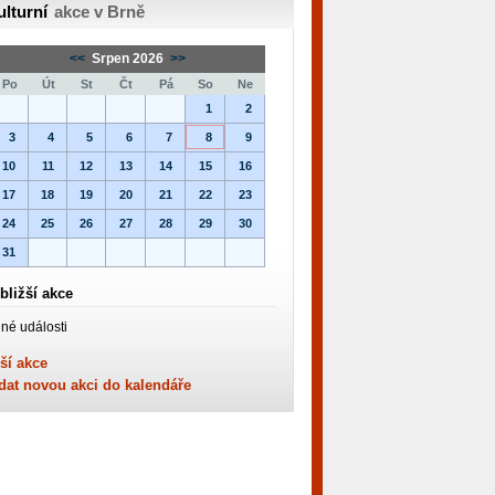
ulturní
akce v Brně
<<
Srpen 2026
>>
Po
Út
St
Čt
Pá
So
Ne
1
2
3
4
5
6
7
8
9
10
11
12
13
14
15
16
17
18
19
20
21
22
23
24
25
26
27
28
29
30
31
bližší akce
né události
ší akce
dat novou akci do kalendáře