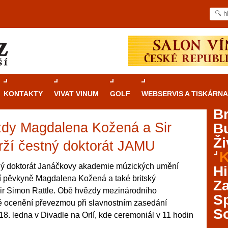
KONTAKTY
VIVAT VINUM
GOLF
WEBSERVIS A TISKÁRNA
B
zdy Magdalena Kožená a Sir
B
Průvodce
kasinovými hrami v Brně: Od
Ži
rulety po video automaty
rží čestný doktorát JAMU
K
Brno je městem známým pro zajímavé památky, skvělé
ý doktorát Janáčkovy akademie múzických umění
Hi
restaurace, divadla a univerzity. Mimo jiné je ale také
ní pěvkyně Magdalena Kožená a také britský
Za
místem, kde si můžete legálně a bezpečně vyzkoušet
t Sir Simon Rattle. Obě hvězdy mezinárodního
různé kasinové hry. V neustále kvetoucí moravské
S
 ocenění převezmou při slavnostním zasedání
metropoli naleznete širokou nabídku her od klasické
S
. ledna v Divadle na Orlí, kde ceremoniál v 11 hodin
rulety až po moderní automaty jak pro pravidelné
ráče. V...