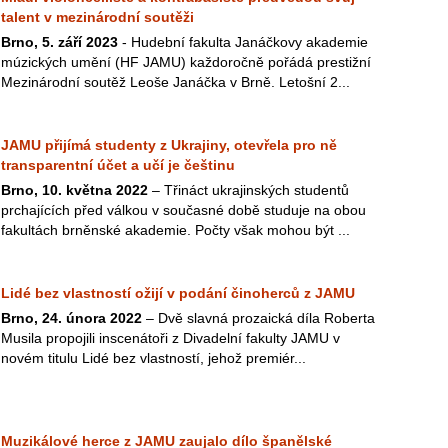
talent v mezinárodní soutěži
Brno, 5. září 2023
- Hudební fakulta Janáčkovy akademie
múzických umění (HF JAMU) každoročně pořádá prestižní
Mezinárodní soutěž Leoše Janáčka v Brně. Letošní 2...
JAMU přijímá studenty z Ukrajiny, otevřela pro ně
transparentní účet a učí je češtinu
Brno, 10. května 2022
– Třináct ukrajinských studentů
prchajících před válkou v současné době studuje na obou
fakultách brněnské akademie. Počty však mohou být ...
Lidé bez vlastností ožijí v podání činoherců z JAMU
Brno, 24. února 2022
– Dvě slavná prozaická díla Roberta
Musila propojili inscenátoři z Divadelní fakulty JAMU v
novém titulu Lidé bez vlastností, jehož premiér...
Muzikálové herce z JAMU zaujalo dílo španělské