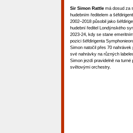
Sir Simon Rattle
má dosud za s
hudebním ředitelem a šéfdirige
2002–2018 působil jako šéfdirige
hudební ředitel Londýnského sym
2023-24, kdy se stane emeritní
pozici šéfdirigenta Symphonieo
Simon natočil přes 70 nahrávek 
své nahrávky na různých labelec
Simon jezdí pravidelně na turné
světovými orchestry.