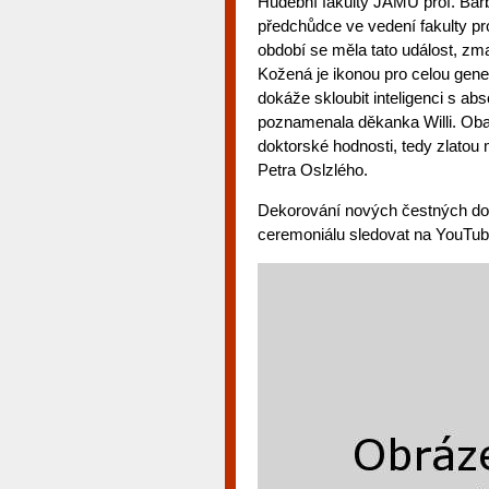
Hudební fakulty JAMU prof. Barba
předchůdce ve vedení fakulty pr
období se měla tato událost, 
Kožená je ikonou pro celou gene
dokáže skloubit inteligenci s ab
poznamenala děkanka Willi. Oba 
doktorské hodnosti, tedy zlatou
Petra Oslzlého.
Dekorování nových čestných do
ceremoniálu sledovat na YouT