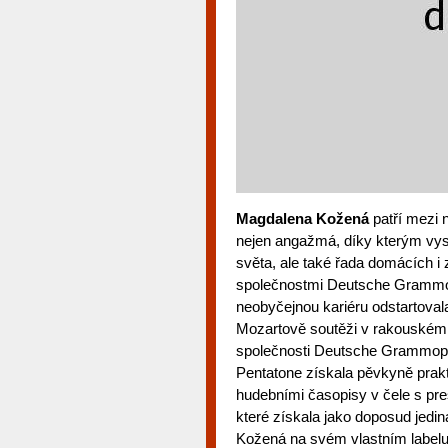
Magdalena Kožená
patří mezi n
nejen angažmá, díky kterým vyst
světa, ale také řada domácích i
společnostmi Deutsche Grammop
neobyčejnou kariéru odstartoval
Mozartově soutěži v rakouském 
společnosti Deutsche Grammopho
Pentatone získala pěvkyně prak
hudebními časopisy v čele s pres
které získala jako doposud jed
Kožená na svém vlastním labelu