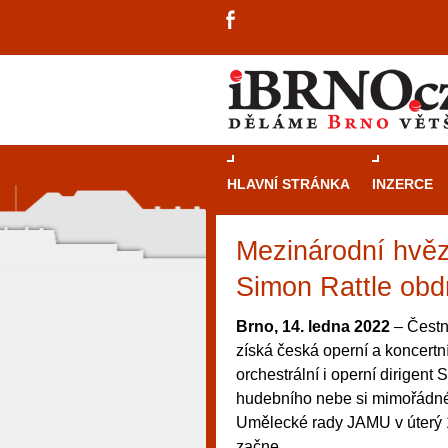
HLAVNÍ STRÁNKA
INZERCE
Mezinárodní hvě
Simon Rattle obd
Brno, 14. ledna 2022
– Čestn
získá česká operní a koncert
orchestrální i operní dirigen
hudebního nebe si mimořádné
Umělecké rady JAMU v úterý 18
návštěvníky, tak pro příležitostné h
začne.