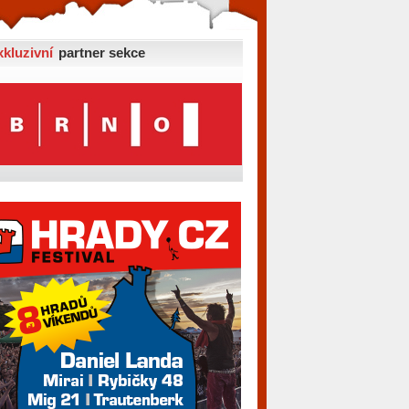
xkluzivní
partner sekce