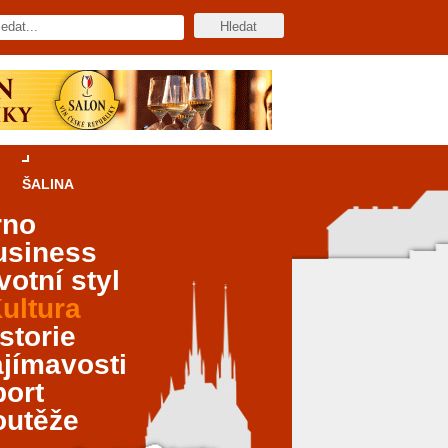
ŠALINA
rno
usiness
votní styl
ultura
storie
jímavosti
port
outěže