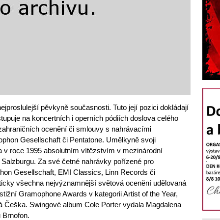
ejproslulejší pěvkyně současnosti. Tuto její pozici dokládají
upuje na koncertních i operních pódiích doslova celého
 zahraničních ocenění či smlouvy s nahrávacími
hon Gesellschaft či Pentatone. Umělkyně svoji
a v roce 1995 absolutním vítězstvím v mezinárodní
Salzburgu. Za své četné nahrávky pořízené pro
n Gesellschaft, EMI Classics, Linn Records či
ticky všechna nejvýznamnější světová ocenění udělovaná
tižní Gramophone Awards v kategorii Artist of the Year,
iná Češka. Swingové album Cole Porter vydala Magdalena
 Brnofon.