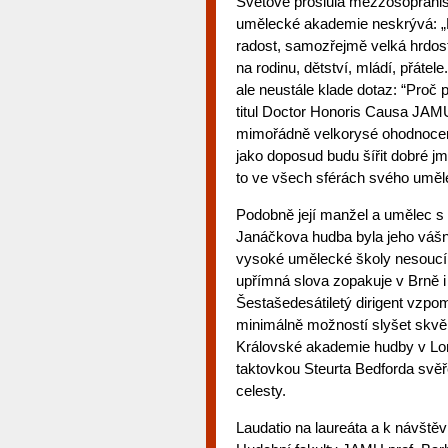
Světově proslulá mezzosopranis
umělecké akademie neskrývá: „D
radost, samozřejmě velká hrdos
na rodinu, dětství, mládí, přáte
ale neustále klade dotaz: “Proč 
titul Doctor Honoris Causa JAMU
mimořádně velkorysé ohodnocení 
jako doposud budu šířit dobré 
to ve všech sférách svého umě
Podobně její manžel a umělec s
Janáčkova hudba byla jeho vášn
vysoké umělecké školy nesoucí M
upřímná slova zopakuje v Brně i
Šestašedesátiletý dirigent vzpom
minimálně možností slyšet skvě
Královské akademie hudby v Lon
taktovkou Steurta Bedforda svěř
celesty.
Laudatio na laureáta a k návště