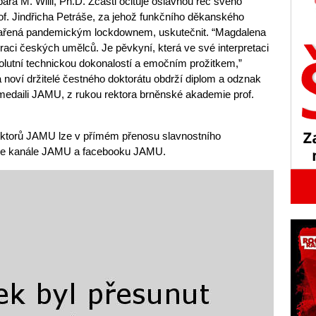
ra M. Willi, Ph.D. Zčásti ocituje oslavnou řeč svého
of. Jindřicha Petráše, za jehož funkčního děkanského
zmařená pandemickým lockdownem, uskutečnit. “Magdalena
raci českých umělců. Je pěvkyní, která ve své interpretaci
solutní technickou dokonalostí a emočním prožitkem,”
noví držitelé čestného doktorátu obdrží diplom a odznak
 medaili JAMU, z rukou rektora brněnské akademie prof.
ktorů JAMU lze v přímém přenosu slavnostního
ube kanále JAMU a facebooku JAMU.