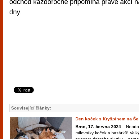
odchod každoročně připomíná právě akcí 
dny.
Související články:
Den koček s Kryšpínem na Še
Brno, 17. června 2024
– Neodola
milovníky koček a bazárků! Velk