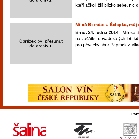
kteří ačkoli žijí blízko sebe, nic o
Miloš Bernátek: Šelepka, můj 
Brno, 24. ledna 2014
- Miloše B
na začátku devadesátých let, kd
pro pěvecký sbor Paprsek z Mlad
Part