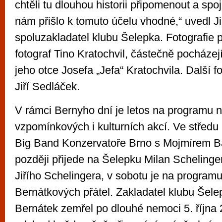
chtěli tu dlouhou historii připomenout a sp
nám přišlo k tomuto účelu vhodné,“ uvedl Ji
spoluzakladatel klubu Šelepka. Fotografie 
fotograf Tino Kratochvil, částečně pocházejí
jeho otce Josefa „Jefa“ Kratochvila. Další fo
Jiří Sedláček.
V rámci Bernyho dní je letos na programu n
vzpomínkových i kulturních akcí. Ve středu 2
Big Band Konzervatoře Brno s Mojmírem B
později přijede na Šelepku Milan Schelinge
Jiřího Schelingera, v sobotu je na program
Bernátkových přátel. Zakladatel klubu Šele
Bernátek zemřel po dlouhé nemoci 5. října 