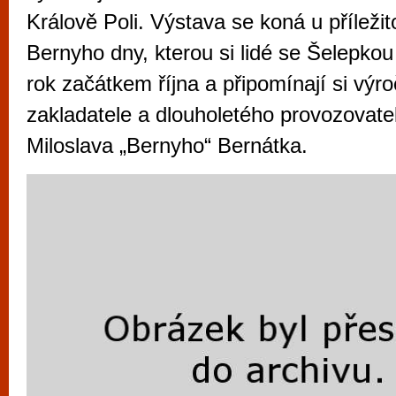
vyzkoušet různé kasinové hry. V neustál
Králově Poli. Výstava se koná u příležit
metropoli naleznete širokou nabídku her o
Bernyho dny, kterou si lidé se Šelepkou
po moderní automaty jak pro pravidelné n
rok začátkem října a připomínají si výro
příležitostné hráče. V...
zakladatele a dlouholetého provozovate
Miloslava „Bernyho“ Bernátka.