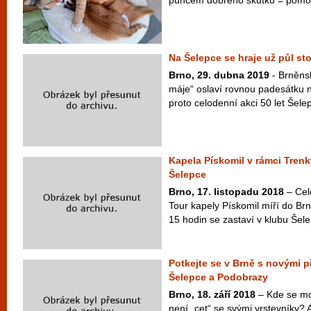
puncem dobrého skutku = pomoc 
Na Šelepce se hraje už půl sto
Brno, 29. dubna 2019
- Brněns
máje“ oslaví rovnou padesátku n
proto celodenní akci 50 let Šelep
Kapela Pískomil v rámci Trenky
Šelepce
Brno, 17. listopadu 2018
– Cel
Tour kapely Pískomil míří do Brn
15 hodin se zastaví v klubu Šele
Potkejte se v Brně s novými p
Šelepce a Podobrazy
Brno, 18. září 2018
– Kde se moh
není „cet“ se svými vrstevníky? A