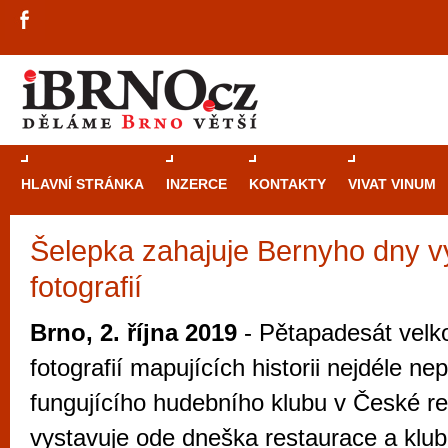
HLAVNÍ STRÁNKA
INZERCE
KONTAKTY
VIVAT VINUM
Šelepka zahajuje Bernyho dny v
Průvodce
kasi
fotografií
Brně: Od rulet
automaty
Brno, 2. října 2019
- Pětapadesát velk
Brno je měs
fotografií mapujících historii nejdéle nep
zajímavé p
fungujícího hudebního klubu v České re
restaurace, div
vystavuje ode dneška restaurace a klub
Mimo jiné je ale také místem, kde si můžet