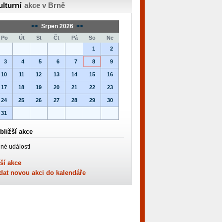
ulturní
akce v Brně
<<
Srpen 2026
>>
Po
Út
St
Čt
Pá
So
Ne
1
2
3
4
5
6
7
8
9
10
11
12
13
14
15
16
17
18
19
20
21
22
23
24
25
26
27
28
29
30
31
bližší akce
né události
ší akce
dat novou akci do kalendáře