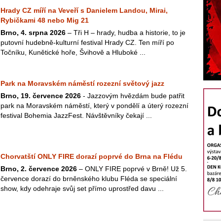
Hrady CZ míří na Veveří s Danielem Landou, Mirai,
Rybičkami 48 nebo Mig 21
Brno, 4. srpna 2026
– Tři H – hrady, hudba a historie, to je
putovní hudebně-kulturní festival Hrady CZ. Ten míří po
Točníku, Kunětické hoře, Švihově a Hluboké ...
Park na Moravském náměstí rozezní světový jazz
Brno, 19. července 2026
- Jazzovým hvězdám bude patřit
park na Moravském náměstí, který v pondělí a úterý rozezní
festival Bohemia JazzFest. Návštěvníky čekají ...
Chorvatští ONLY FIRE dorazí poprvé do Brna na Flédu
Brno, 2. července 2026
– ONLY FIRE poprvé v Brně! Už 5.
července dorazí do brněnského klubu Fléda se speciální
show, kdy odehraje svůj set přímo uprostřed davu ...