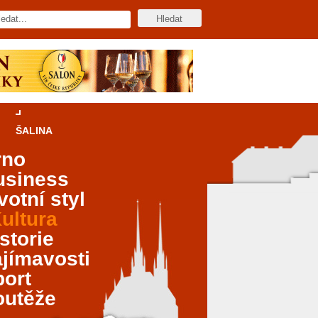
ŠALINA
rno
usiness
votní styl
ultura
storie
jímavosti
port
outěže