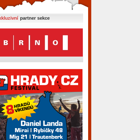
xkluzivní
partner sekce