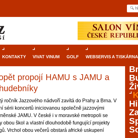
KONTAKTY
VIVAT VINUM
GOLF
WEBSERVIS A TISKÁRNA
B
 opět propojí HAMU s JAMU a
B
Průvodce
kasinovými hrami v Brně: Od
Ži
rulety po video automaty
 hudebníky
K
Brno je městem známým pro zajímavé památky, skvělé
tý ročník Jazzového nádvoří zavítá do Prahy a Brna. V
Hi
restaurace, divadla a univerzity. Mimo jiné je ale také
í sérii koncertů iniciovanou společně jazzovými
Za
místem, kde si můžete legálně a bezpečně vyzkoušet
něnské JAMU. V české i v moravské metropoli se
různé kasinové hry. V neustále kvetoucí moravské
S
 obou škol a vlastní dlouhodobě fungující projekty
metropoli naleznete širokou nabídku her od klasické
S
ů. Vrchol obou večerů obstará africké uskupení
rulety až po moderní automaty jak pro pravidelné
ráče. V...