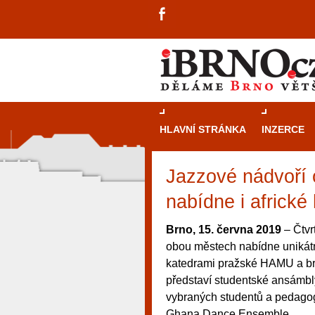
HLAVNÍ STRÁNKA
INZERCE
Jazzové nádvoří
nabídne i africké
Brno, 15. června 2019
– Čtvr
obou městech nabídne unikátn
katedrami pražské HAMU a br
představí studentské ansámbly
vybraných studentů a pedagog
návštěvníky, tak pro příležitostné h
Ghana Dance Ensemble.