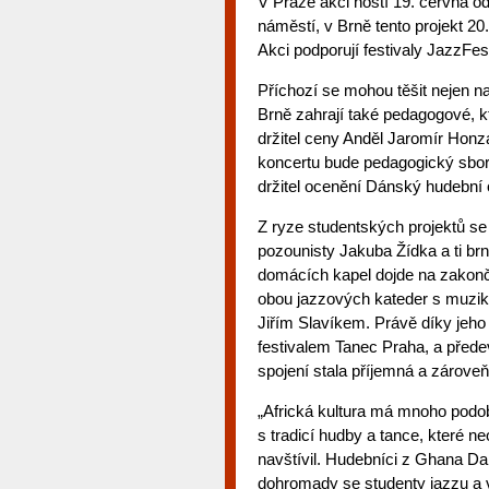
V Praze akci hostí 19. června 
náměstí, v Brně tento projekt 20
Akci podporují festivaly JazzF
Příchozí se mohou těšit nejen na
Brně zahrají také pedagogové, kt
držitel ceny Anděl Jaromír Honz
koncertu bude pedagogický sbor
držitel ocenění Dánský hudební
Z ryze studentských projektů se
pozounisty Jakuba Žídka a ti br
domácích kapel dojde na zakonče
obou jazzových kateder s muzik
Jiřím Slavíkem. Právě díky jeho
festivalem Tanec Praha, a před
spojení stala příjemná a zároveň
„Africká kultura má mnoho podob 
s tradicí hudby a tance, které ne
navštívil. Hudebníci z Ghana Da
dohromady se studenty jazzu a v