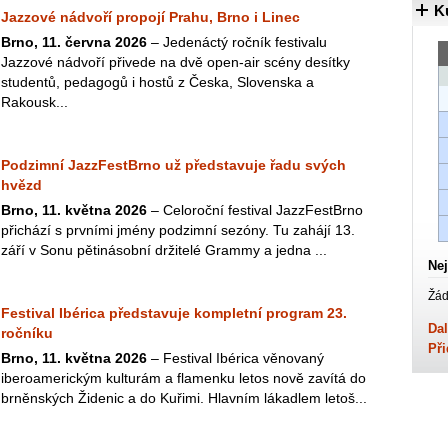
K
Jazzové nádvoří propojí Prahu, Brno i Linec
Brno, 11. června 2026
– Jedenáctý ročník festivalu
Jazzové nádvoří přivede na dvě open-air scény desítky
studentů, pedagogů i hostů z Česka, Slovenska a
Rakousk...
Podzimní JazzFestBrno už představuje řadu svých
hvězd
Brno, 11. května 2026
– Celoroční festival JazzFestBrno
přichází s prvními jmény podzimní sezóny. Tu zahájí 13.
září v Sonu pětinásobní držitelé Grammy a jedna ...
Nej
Žád
Festival Ibérica představuje kompletní program 23.
Dal
ročníku
Při
Brno, 11. května 2026
– Festival Ibérica věnovaný
iberoamerickým kulturám a flamenku letos nově zavítá do
brněnských Židenic a do Kuřimi. Hlavním lákadlem letoš...