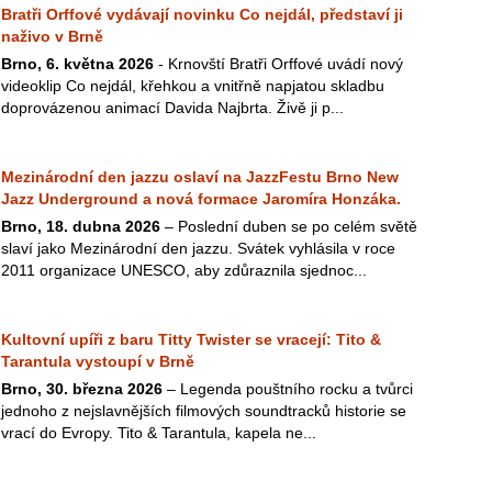
Bratři Orffové vydávají novinku Co nejdál, představí ji
naživo v Brně
Brno, 6. května 2026
- Krnovští Bratři Orffové uvádí nový
videoklip Co nejdál, křehkou a vnitřně napjatou skladbu
doprovázenou animací Davida Najbrta. Živě ji p...
Mezinárodní den jazzu oslaví na JazzFestu Brno New
Jazz Underground a nová formace Jaromíra Honzáka.
Brno, 18. dubna 2026
– Poslední duben se po celém světě
slaví jako Mezinárodní den jazzu. Svátek vyhlásila v roce
2011 organizace UNESCO, aby zdůraznila sjednoc...
Kultovní upíři z baru Titty Twister se vracejí: Tito &
Tarantula vystoupí v Brně
Brno, 30. března 2026
– Legenda pouštního rocku a tvůrci
jednoho z nejslavnějších filmových soundtracků historie se
vrací do Evropy. Tito & Tarantula, kapela ne...