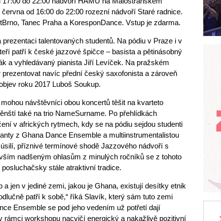
od 17:00 do 22:00 nádvoří HAMU na Malostranském
. června od 16:00 do 22:00 rozezní nádvoří Staré radnice.
estBrno, Tanec Praha a KoresponDance. Vstup je zdarma.
 prezentaci talentovaných studentů. Na pódiu v Praze i v
eří patří k české jazzové špičce – basista a pětinásobný
ák a vyhledávaný pianista Jiří Levíček. Na pražském
 prezentovat navíc přední český saxofonista a zároveň
 objev roku 2017 Luboš Soukup.
 mohou návštěvníci obou koncertů těšit na kvarteto
něnští také na trio NameSurname. Po přehlídkách
ní v afrických rytmech, kdy se na pódiu sejdou studenti
anty z Ghana Dance Ensemble a multiinstrumentalistou
 úsilí, příznivé termínové shodě Jazzového nádvoří s
evším nadšeným ohlasům z minulých ročníků se z tohoto
 posluchačsky stále atraktivní tradice.
a jen v jediné zemi, jakou je Ghana, existují desítky etnik
odlučně patří k sobě,“ říká Slavík, který sám tuto zemi
nce Ensemble se pod jeho vedením už potřetí dají
 rámci workshopu nacvičí energický a nakažlivě pozitivní