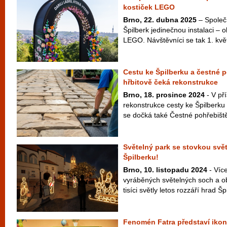
kostiček LEGO
Brno, 22. dubna 2025
– Společ
Špilberk jedinečnou instalaci – 
LEGO. Návštěvníci se tak 1. kvě
Cestu ke Špilberku a čestné 
hřbitově čeká rekonstrukce
Brno, 18. prosince 2024
- V pří
rekonstrukce cesty ke Špilberku
se dočká také Čestné pohřebiště
Světelný park se stovkou svě
Špilberku!
Brno, 10. listopadu 2024
- Víc
vyráběných světelných soch a ob
tisíci světly letos rozzáří hrad Šp
Fenomén Fatra představí iko