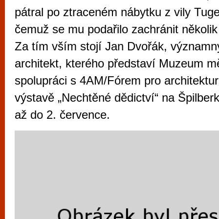
vyzkoušet různé kasinové hry. V neustál
pátral po ztraceném nábytku z vily Tug
metropoli naleznete širokou nabídku her o
čemuž se mu podařilo zachránit několi
po moderní automaty jak pro pravidelné n
Za tím vším stojí Jan Dvořák, významn
příležitostné hráče. V...
architekt, kterého představí Muzeum m
spolupráci s 4AM/Fórem pro architektu
výstavě „Nechtěné dědictví“ na Špilberk
až do 2. července.