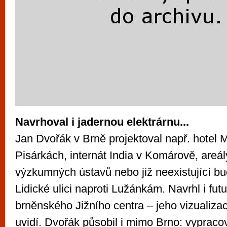
Navrhoval i jadernou elektrárnu...
Jan Dvořák v Brně projektoval např. hotel 
Pisárkách, internát India v Komárově, areál
výzkumných ústavů nebo již neexistující 
Lidické ulici naproti Lužánkám. Navrhl i futu
brněnského Jižního centra – jeho vizualiza
uvidí. Dvořák působil i mimo Brno: vypracov