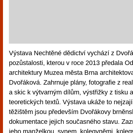
Výstava Nechtěné dědictví vychází z Dvoř
pozůstalosti, kterou v roce 2013 předala Od
architektury Muzea města Brna architekto
Dvořáková. Zahrnuje plány, fotografie z real
a skic k výtvarným dílům, výstřižky z tisku 
teoretických textů. Výstava ukáže to nejzaj
těžištěm jsou především Dvořákovy brněnsk
dokumentace jejich současného stavu. Zazn
jeho manželkou, synem, kolegyněmi, kolegy,