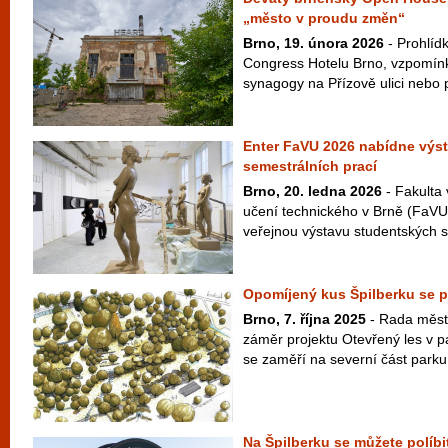
„město v proudu změn“
Brno, 19. února 2026
- Prohlíd
Congress Hotelu Brno, vzpomínk
synagogy na Přízově ulici nebo 
Enter FaVU 2026 nabídne výs
semestrálních prací
Brno, 20. ledna 2026
- Fakulta
učení technického v Brně (FaVU
veřejnou výstavu studentských s
Opomíjený kus Špilberku se p
Brno, 7. října 2025
- Rada města
záměr projektu Otevřený les v pa
se zaměří na severní část parku 
Na Špilberku se můžete políbi