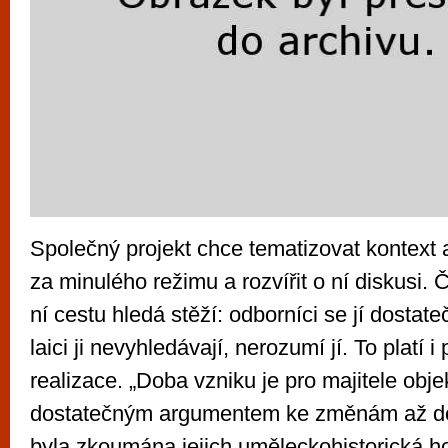
Společný projekt chce tematizovat kontext a
za minulého režimu a rozvířit o ní diskusi. 
ní cestu hledá stěží: odborníci se jí dostat
laici ji nevyhledávají, nerozumí jí. To platí 
realizace. „Doba vzniku je pro majitele ob
dostatečným argumentem ke změnám až de
byla zkoumána jejich uměleckohistorická ho