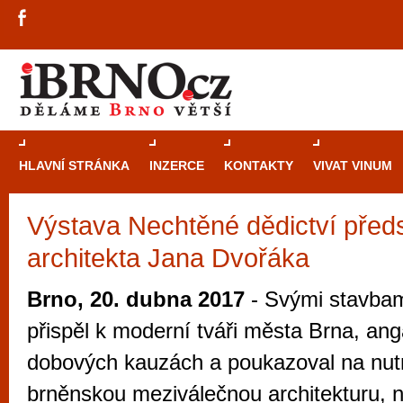
HLAVNÍ STRÁNKA
INZERCE
KONTAKTY
VIVAT VINUM
Výstava Nechtěné dědictví před
Průvodce
kasi
architekta Jana Dvořáka
Brně: Od rulet
automaty
Brno, 20. dubna 2017
- Svými stavbami
Brno je měs
přispěl k moderní tváři města Brna, ang
zajímavé p
dobových kauzách a poukazoval na nutn
restaurace, div
brněnskou meziválečnou architekturu, n
Mimo jiné je ale také místem, kde si můžet