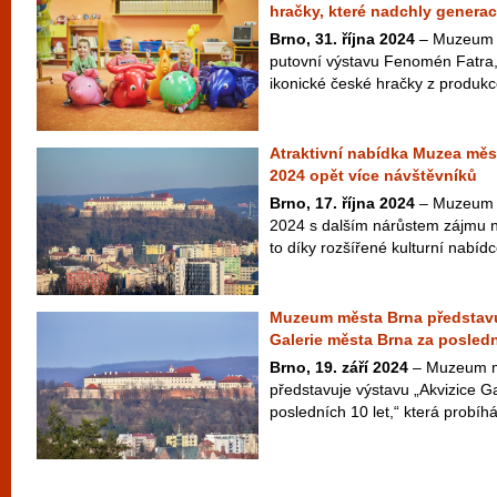
hračky, které nadchly genera
Brno, 31. října 2024
– Muzeum m
putovní výstavu Fenomén Fatra,
ikonické české hračky z produkce
Atraktivní nabídka Muzea měst
2024 opět více návštěvníků
Brno, 17. října 2024
– Muzeum m
2024 s dalším nárůstem zájmu n
to díky rozšířené kulturní nabídc
Muzeum města Brna představu
Galerie města Brna za posledn
Brno, 19. září 2024
– Muzeum mě
představuje výstavu „Akvizice G
posledních 10 let,“ která probíhá 