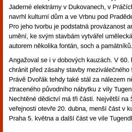
Jaderné elektrárny v Dukovanech, v Práčí
navrhl kulturní dům a ve Vrbnu pod Praděd
Pro jeho tvorbu je podstatná provázanost ar
umění, ke svým stavbám vytvářel umělecká 
autorem několika fontán, soch a památníků
Angažoval se i v dobových kauzách. V 60. l
chránit před zásahy stavby meziválečného 
Právě Dvořák tehdy také stál za nálezem n
ztraceného původního nábytku z vily Tugen
Nechtěné dědictví má tři části. Největší na 
veřejnosti otevře 20. dubna, menší část v k
Praha 5. května a další část ve vile Tugend