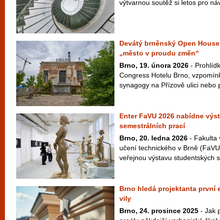
výtvarnou soutěž si letos pro náv
Devátý brněnský Open House 
„město v proudu změn“
Brno, 19. února 2026
- Prohlíd
Congress Hotelu Brno, vzpomínk
synagogy na Přízově ulici nebo 
Enter FaVU 2026 nabídne výs
semestrálních prací
Brno, 20. ledna 2026
- Fakulta
učení technického v Brně (FaVU
veřejnou výstavu studentských s
Brno hledá projektanta první
vily
Brno, 24. prosince 2025
- Jak 