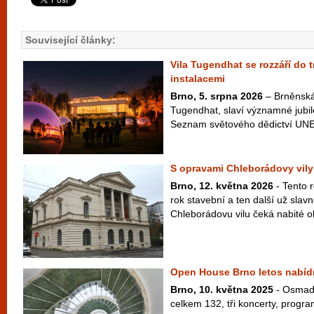
Související články:
Vila Tugendhat se rozzáří do 
instalacemi
Brno, 5. srpna 2026
– Brněnská 
Tugendhat, slaví významné jubil
Seznam světového dědictví UNE
S opravami Chleborádovy vily 
Brno, 12. května 2026
- Tento r
rok stavební a ten další už slavn
Chleborádovu vilu čeká nabité o
Open House Brno letos nabídn
Brno, 10. května 2025
- Osmadv
celkem 132, tři koncerty, progra