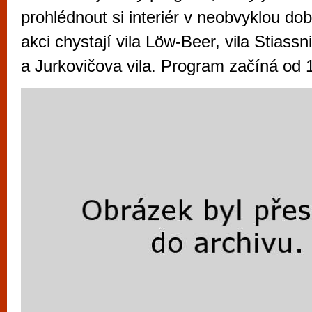
vyzkoušet různé kasinové hry. V neustál
prohlédnout si interiér v neobvyklou dob
metropoli naleznete širokou nabídku her o
akci chystají vila Löw-Beer, vila Stiassn
po moderní automaty jak pro pravidelné n
a Jurkovičova vila. Program začíná od 
příležitostné hráče. V...