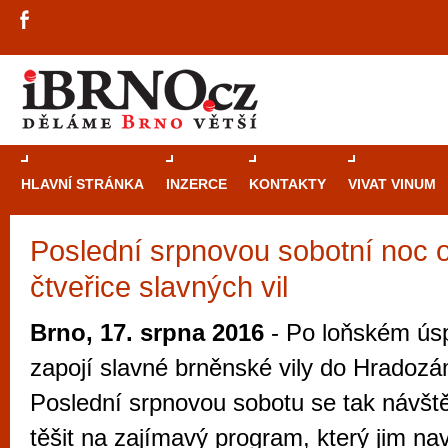
HLAVNÍ STRÁNKA
INZERCE
KONTAKTY
VIVAT VINUM
Poslední srpnovou sobotní noc 
Průvodce
kasi
čtveřice slavných vil
Brně: Od rulet
automaty
Brno, 17. srpna 2016
- Po loňském úsp
Brno je měs
zapojí slavné brněnské vily do Hradozá
zajímavé p
Poslední srpnovou sobotu se tak návšt
restaurace, div
těšit na zajímavý program, který jim na
Mimo jiné je ale také místem, kde si můžet