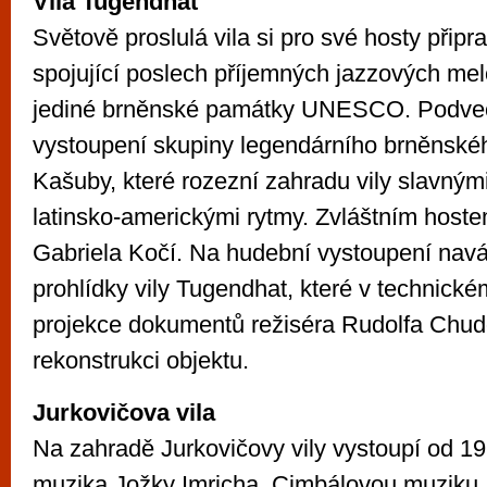
Vila Tugendhat
Světově proslulá vila si pro své hosty připr
spojující poslech příjemných jazzových mel
jediné brněnské památky UNESCO. Podveč
vystoupení skupiny legendárního brněnskéh
Kašuby, které rozezní zahradu vily slavným
latinsko-americkými rytmy. Zvláštním hos
Gabriela Kočí. Na hudební vystoupení nav
prohlídky vily Tugendhat, které v technické
projekce dokumentů režiséra Rudolfa Chudob
rekonstrukci objektu.
Jurkovičova vila
Na zahradě Jurkovičovy vily vystoupí od 1
muzika Jožky Imricha. Cimbálovou muziku J