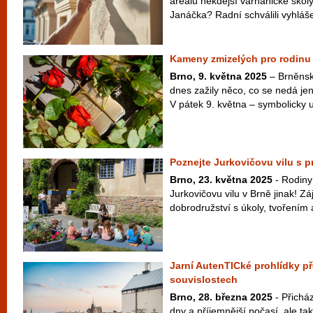
areálu někdejší varhanické ško
Janáčka? Radní schválili vyhláše
Kameny zmizelých pro rodinu
Brno, 9. května 2025
– Brněnsk
dnes zažily něco, co se nedá jen
V pátek 9. května – symbolicky u 
Poznejte Jurkovičovu vilu s 
Brno, 23. května 2025
- Rodiny
Jurkovičovu vilu v Brně jinak! 
dobrodružství s úkoly, tvořením a
Jarní AutenTICké prohlídky p
souvislostech
Brno, 28. března 2025
- Přicház
dny a příjemnější počasí, ale t