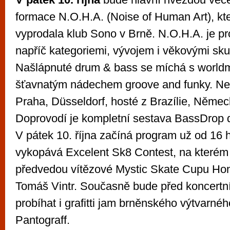
formace N.O.H.A. (Noise of Human Art), kt
vyprodala klub Sono v Brně. N.O.H.A. je p
napříč kategoriemi, vývojem i věkovými sk
Našlápnuté drum & bass se míchá s world
šťavnatým nádechem groove and funky. Ne
Praha, Düsseldorf, hosté z Brazílie, Německ
Doprovodí je kompletní sestava BassDrop 
V pátek 10. října začíná program už od 16 
vykopává Excelent Sk8 Contest, na kterém 
předvedou vítězové Mystic Skate Cupu Ho
Tomáš Vintr. Současně bude před koncertn
probíhat i grafitti jam brněnského výtvarn
Pantograff.