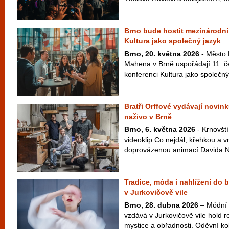
Brno bude hostit mezinárodní
Kultura jako společný jazyk
Brno, 20. května 2026
- Město 
Mahena v Brně uspořádají 11. 
konferenci Kultura jako společný 
Bratři Orffové vydávají novink
naživo v Brně
Brno, 6. května 2026
- Krnovští
videoklip Co nejdál, křehkou a v
doprovázenou animací Davida Najb
Tradice, móda i nahlížení do 
v Jurkovičově vile
Brno, 28. dubna 2026
– Módní 
vzdává v Jurkovičově vile hold ro
mystice a obřadnosti. Oděvní ko