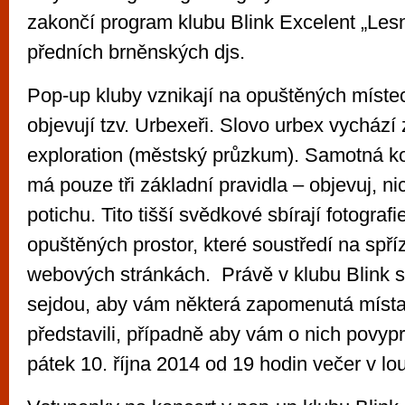
zakončí program klubu Blink Excelent „Lesn
předních brněnských djs.
Pop-up kluby vznikají na opuštěných místec
objevují tzv. Urbexeři. Slovo urbex vychází
exploration (městský průzkum). Samotná k
má pouze tři základní pravidla – objevuj, n
potichu. Tito tišší svědkové sbírají fotogra
opuštěných prostor, které soustředí na spř
webových stránkách. Právě v klubu Blink 
sejdou, aby vám některá zapomenutá místa
představili, případně aby vám o nich povyprá
pátek 10. října 2014 od 19 hodin večer v lo