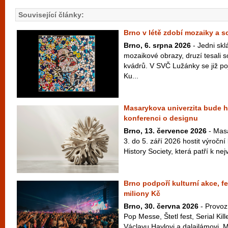
Související články:
Brno v létě zdobí mozaiky a 
Brno, 6. srpna 2026
- Jedni skl
mozaikové obrazy, druzí tesali 
kvádrů. V SVČ Lužánky se již po
Ku...
Masarykova univerzita bude ho
konferenci o designu
Brno, 13. července 2026
- Masa
3. do 5. září 2026 hostit výroční
History Society, která patří k ne
Brno podpoří kulturní akce, fe
miliony Kč
Brno, 30. června 2026
- Provoz
Pop Messe, Štetl fest, Serial Kil
Václavu Havlovi a dalajlámovi, M