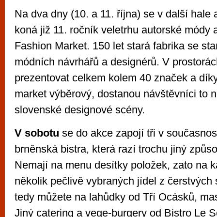
Na dva dny (10. a 11. října) se v další hale
koná již 11. ročník veletrhu autorské módy 
Fashion Market. 150 let stará fabrika se st
módních návrhářů a designérů. V prostorác
prezentovat celkem kolem 40 značek a díky
market výběrový, dostanou návštěvníci to n
slovenské designové scény.
V sobotu
se do akce zapojí tři v současnos
brněnská bistra, která razí trochu jiný způs
Nemají na menu desítky položek, zato na k
několik pečlivě vybraných jídel z čerstvých 
tedy můžete na lahůdky od Tří Ocásků, ma
Jiný catering a vege-burgery od Bistro Le S