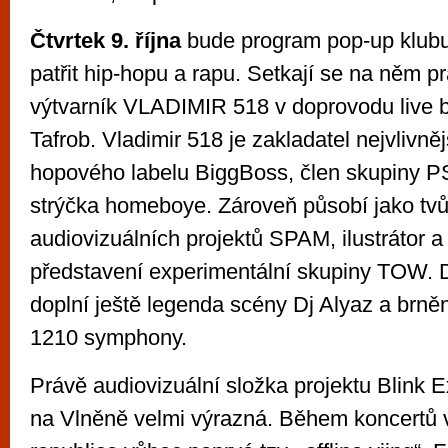
Čtvrtek 9. října
bude program pop-up klubu
patřit hip-hopu a rapu. Setkají se na něm p
výtvarník VLADIMIR 518 v doprovodu live 
Tafrob. Vladimir 518 je zakladatel nejvlivně
hopového labelu BiggBoss, člen skupiny 
strýčka homeboye. Zároveň působí jako tv
audiovizuálních projektů SPAM, ilustrátor a
představení experimentální skupiny TOW. D
doplní ještě legenda scény Dj Alyaz a brně
1210 symphony.
Právě audiovizuální složka projektu Blink E
na Vlněně velmi výrazná. Během koncertů 