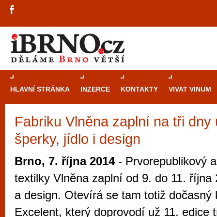
HLAVNÍ STRÁNKA
INZERCE
KONTAKTY
VIVAT VINUM
Fabriku Vlněna zaplní na tři dny
Průvodce
kasi
šperky, jídlo i design
Brně: Od rulet
automaty
Brno, 7. října 2014
- Prvorepublikový a
Brno je měs
textilky Vlněna zaplní od 9. do 11. října
zajímavé p
a design. Otevírá se tam totiž dočasný 
restaurace, div
Excelent, který doprovodí už 11. edice 
Mimo jiné je ale také místem, kde si můžet