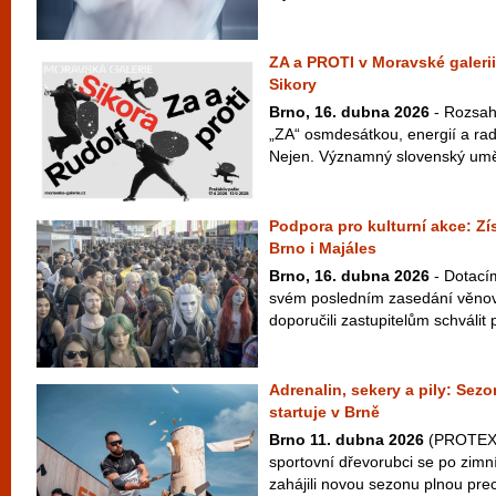
ZA a PROTI v Moravské galerii
Sikory
Brno, 16. dubna 2026
- Rozsah
„ZA“ osmdesátkou, energií a radi
Nejen. Významný slovenský uměle
Podpora pro kulturní akce: Zí
Brno i Majáles
Brno, 16. dubna 2026
- Dotací
svém posledním zasedání věnoval
doporučili zastupitelům schválit p
Adrenalin, sekery a pily: S
startuje v Brně
Brno 11. dubna 2026
(PROTEXT)
sportovní dřevorubci se po zimn
zahájili novou sezonu plnou prec