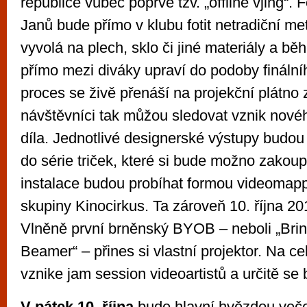
republice vůbec poprvé tzv. „offline vjing“. 
Janů bude přímo v klubu fotit netradiční me
vyvolá na plech, sklo či jiné materiály a b
přímo mezi diváky upraví do podoby finální
proces se živě přenáší na projekční plátno
návštěvníci tak můžou sledovat vznik nov
díla. Jednotlivé designerské výstupy budo
do série triček, které si bude možno zakoupi
instalace budou probíhat formou videomap
skupiny Kinocirkus. Ta zároveň 10. října 2
Vlněně první brněnský BYOB – neboli „Bri
Beamer“ – přines si vlastní projektor. Na ce
vznike jam session videoartistů a určitě se 
V pátek 10. října
bude hlavní hvězdou veče