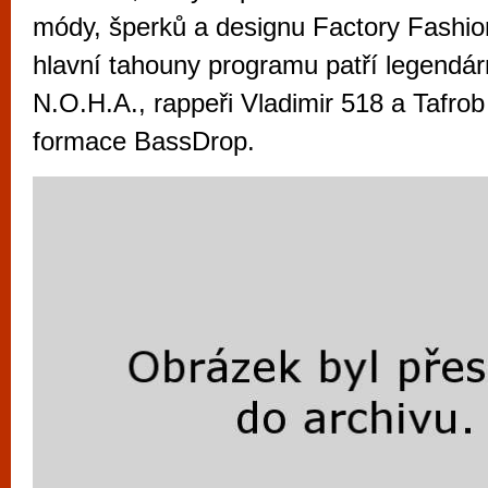
vyzkoušet různé kasinové hry. V neustál
módy, šperků a designu Factory Fashio
metropoli naleznete širokou nabídku her o
hlavní tahouny programu patří legendár
po moderní automaty jak pro pravidelné n
N.O.H.A., rappeři Vladimir 518 a Tafro
příležitostné hráče. V...
formace BassDrop.